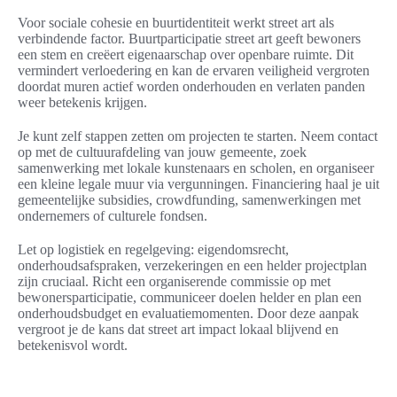
Voor sociale cohesie en buurtidentiteit werkt street art als
verbindende factor. Buurtparticipatie street art geeft bewoners
een stem en creëert eigenaarschap over openbare ruimte. Dit
vermindert verloedering en kan de ervaren veiligheid vergroten
doordat muren actief worden onderhouden en verlaten panden
weer betekenis krijgen.
Je kunt zelf stappen zetten om projecten te starten. Neem contact
op met de cultuurafdeling van jouw gemeente, zoek
samenwerking met lokale kunstenaars en scholen, en organiseer
een kleine legale muur via vergunningen. Financiering haal je uit
gemeentelijke subsidies, crowdfunding, samenwerkingen met
ondernemers of culturele fondsen.
Let op logistiek en regelgeving: eigendomsrecht,
onderhoudsafspraken, verzekeringen en een helder projectplan
zijn cruciaal. Richt een organiserende commissie op met
bewonersparticipatie, communiceer doelen helder en plan een
onderhoudsbudget en evaluatiemomenten. Door deze aanpak
vergroot je de kans dat street art impact lokaal blijvend en
betekenisvol wordt.