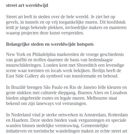
street art wereldwijd
Street art leeft in steden over de hele wereld. Je ziet het op
gevels, in tunnels en op vrij toegankelijke muren. Dit hoofdstuk
leidt je langs bekende plekken, invloedrijke makers en manieren
waarop projecten deze kunst verspreiden.
Belangrijke steden en wereldwijde hotspots
New York en Philadelphia markeerden de vroege geschiedenis
van graffiti en troffen daarmee de basis van hedendaagse
muurschilderingen. Londen kent met Shoreditch een levendige
scene waar toeristen en locals werk bekijken. Berlijn heeft de
East Side Gallery als symbool van transformatie en behoud.
In Brazilië brengen São Paulo en Rio de Janeiro felle kleuren en
grote stukken met culturele diepgang. Buenos Aires en Lissabon
bieden uitgebreide routes en legale muren. Melbourne staat
bekend om zijn laneways vol verrassingen.
In Nederland vind je sterke netwerken in Amsterdam, Rotterdam
en Haarlem. Deze steden bieden vaak vergunningen en speciale
wanden binnen stedelijke vernieuwing. Gemeentelijke
initiatieven en toeristische wandelingen maken ze echte street art