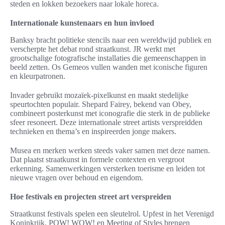
steden en lokken bezoekers naar lokale horeca.
Internationale kunstenaars en hun invloed
Banksy bracht politieke stencils naar een wereldwijd publiek en
verscherpte het debat rond straatkunst. JR werkt met
grootschalige fotografische installaties die gemeenschappen in
beeld zetten. Os Gemeos vullen wanden met iconische figuren
en kleurpatronen.
Invader gebruikt mozaïek-pixelkunst en maakt stedelijke
speurtochten populair. Shepard Fairey, bekend van Obey,
combineert posterkunst met iconografie die sterk in de publieke
sfeer resoneert. Deze internationale street artists verspreidden
technieken en thema’s en inspireerden jonge makers.
Musea en merken werken steeds vaker samen met deze namen.
Dat plaatst straatkunst in formele contexten en vergroot
erkenning. Samenwerkingen versterken toerisme en leiden tot
nieuwe vragen over behoud en eigendom.
Hoe festivals en projecten street art verspreiden
Straatkunst festivals spelen een sleutelrol. Upfest in het Verenigd
Koninkrijk, POW! WOW! en Meeting of Styles brengen