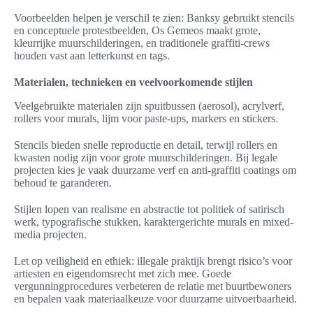
Voorbeelden helpen je verschil te zien: Banksy gebruikt stencils
en conceptuele protestbeelden, Os Gemeos maakt grote,
kleurrijke muurschilderingen, en traditionele graffiti-crews
houden vast aan letterkunst en tags.
Materialen, technieken en veelvoorkomende stijlen
Veelgebruikte materialen zijn spuitbussen (aerosol), acrylverf,
rollers voor murals, lijm voor paste-ups, markers en stickers.
Stencils bieden snelle reproductie en detail, terwijl rollers en
kwasten nodig zijn voor grote muurschilderingen. Bij legale
projecten kies je vaak duurzame verf en anti-graffiti coatings om
behoud te garanderen.
Stijlen lopen van realisme en abstractie tot politiek of satirisch
werk, typografische stukken, karaktergerichte murals en mixed-
media projecten.
Let op veiligheid en ethiek: illegale praktijk brengt risico’s voor
artiesten en eigendomsrecht met zich mee. Goede
vergunningprocedures verbeteren de relatie met buurtbewoners
en bepalen vaak materiaalkeuze voor duurzame uitvoerbaarheid.