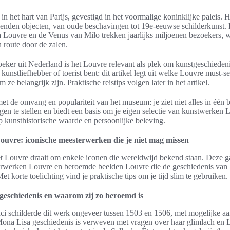
 in het hart van Parijs, gevestigd in het voormalige koninklijke paleis.
izenden objecten, van oude beschavingen tot 19e-eeuwse schilderkunst
 Louvre en de Venus van Milo trekken jaarlijks miljoenen bezoekers, w
n route door de zalen.
oeker uit Nederland is het Louvre relevant als plek om kunstgeschiedenis
 kunstliefhebber of toerist bent: dit artikel legt uit welke Louvre must-s
ze belangrijk zijn. Praktische reistips volgen later in het artikel.
t de omvang en populariteit van het museum: je ziet niet alles in één 
gen te stellen en biedt een basis om je eigen selectie van kunstwerken
op kunsthistorische waarde en persoonlijke beleving.
uvre: iconische meesterwerken die je niet mag missen
t Louvre draait om enkele iconen die wereldwijd bekend staan. Deze ga
erwerken Louvre en beroemde beelden Louvre die de geschiedenis van k
 korte toelichting vind je praktische tips om je tijd slim te gebruiken.
geschiedenis en waarom zij zo beroemd is
i schilderde dit werk ongeveer tussen 1503 en 1506, met mogelijke aa
Mona Lisa geschiedenis is verweven met vragen over haar glimlach en 