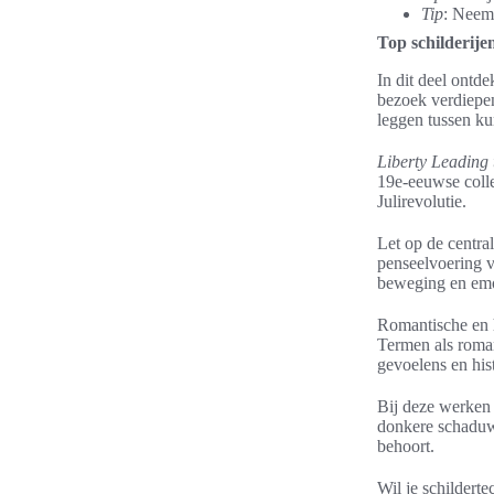
Tip
: Neem 
Top schilderije
In dit deel ontde
bezoek verdiepen
leggen tussen ku
Liberty Leading 
19e-eeuwse colle
Julirevolutie.
Let op de centra
penseelvoering v
beweging en emo
Romantische en h
Termen als roman
gevoelens en his
Bij deze werken z
donkere schaduwe
behoort.
Wil je schildert