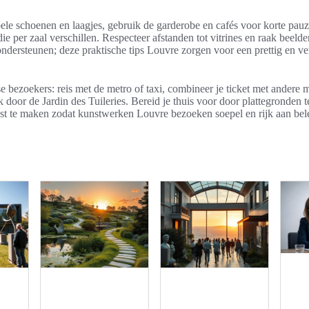
le schoenen en laagjes, gebruik de garderobe en cafés voor korte pauze
die per zaal verschillen. Respecteer afstanden tot vitrines en raak beeld
ondersteunen; deze praktische tips Louvre zorgen voor een prettig en v
 bezoekers: reis met de metro of taxi, combineer je ticket met andere m
k door de Jardin des Tuileries. Bereid je thuis voor door plattegronden
lijst te maken zodat kunstwerken Louvre bezoeken soepel en rijk aan bel