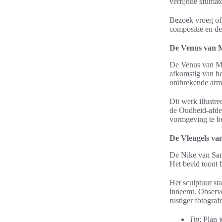
verfijnde sfumato
Bezoek vroeg of 
compositie en de
De Venus van M
De Venus van Mi
afkomstig van he
ontbrekende arm
Dit werk illustre
de Oudheid-afdel
vormgeving te b
De Vleugels van
De Nike van Samo
Het beeld toont 
Het sculptuur st
inneemt. Observe
rustiger fotogra
Tip
: Plan 