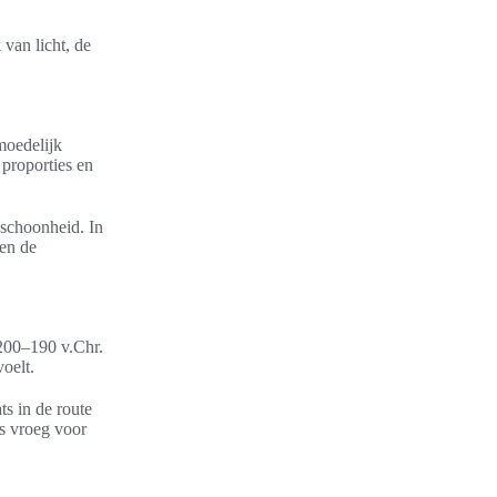
 van licht, de
moedelijk
 proporties en
 schoonheid. In
 en de
 200–190 v.Chr.
oelt.
ts in de route
s vroeg voor