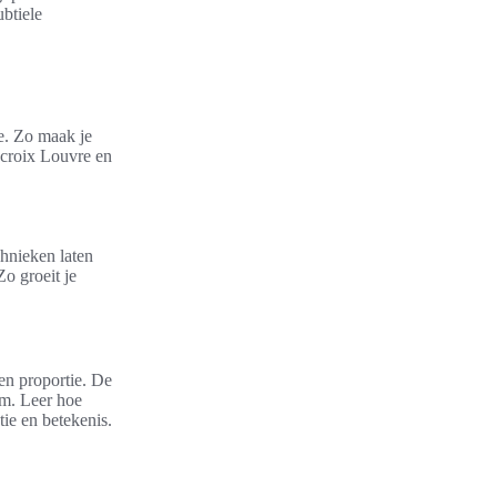
ubtiele
e. Zo maak je
acroix Louvre en
chnieken laten
Zo groeit je
en proportie. De
am. Leer hoe
tie en betekenis.