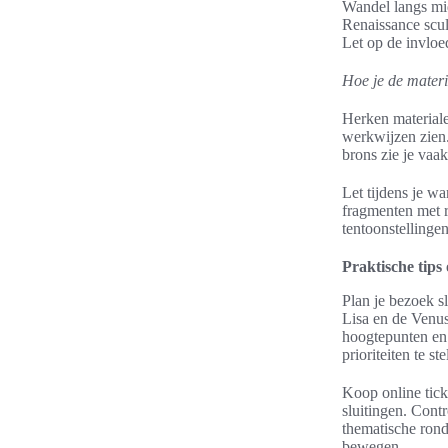
Wandel langs mid
Renaissance scu
Let op de invloe
Hoe je de mater
Herken materiale
werkwijzen zien.
brons zie je vaa
Let tijdens je wa
fragmenten met r
tentoonstellinge
Praktische tips
Plan je bezoek s
Lisa en de Venus
hoogtepunten en e
prioriteiten te s
Koop online ticke
sluitingen. Cont
thematische rond
bewegen.