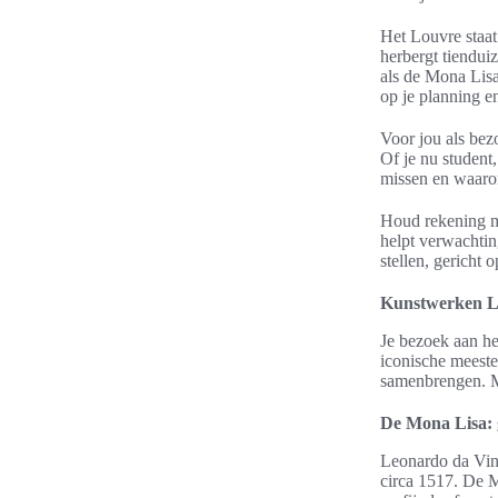
Het Louvre staat
herbergt tiendu
als de Mona Lisa
op je planning e
Voor jou als bez
Of je nu student,
missen en waarom 
Houd rekening me
helpt verwachtin
stellen, gericht 
Kunstwerken Lo
Je bezoek aan he
iconische meest
samenbrengen. Met
De Mona Lisa: 
Leonardo da Vinc
circa 1517. De 