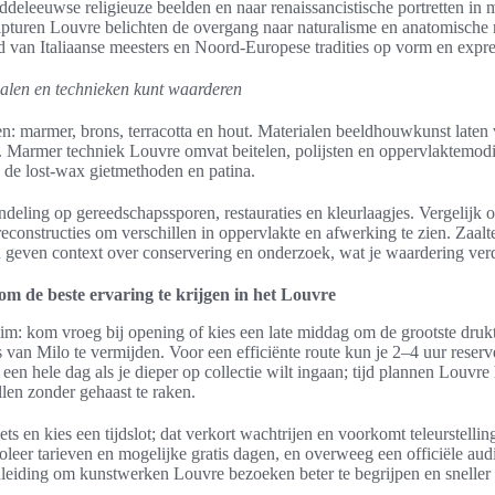
deleeuwse religieuze beelden en naar renaissancistische portretten in 
lpturen Louvre belichten de overgang naar naturalisme en anatomische
d van Italiaanse meesters en Noord-Europese tradities op vorm en expre
ialen en technieken kunt waarderen
n: marmer, brons, terracotta en hout. Materialen beeldhouwkunst laten 
 Marmer techniek Louvre omvat beitelen, polijsten en oppervlaktemodif
k de lost-wax gietmethoden en patina.
ndeling op gereedschapssporen, restauraties en kleurlaagjes. Vergelijk o
econstructies om verschillen in oppervlakte en afwerking te zien. Zaalt
n geven context over conservering en onderzoek, wat je waardering verd
 om de beste ervaring te krijgen in het Louvre
lim: kom vroeg bij opening of kies een late middag om de grootste druk
 van Milo te vermijden. Voor een efficiënte route kun je 2–4 uur reser
en hele dag als je dieper op collectie wilt ingaan; tijd plannen Louvre
tellen zonder gehaast te raken.
ts en kies een tijdslot; dat verkort wachtrijen en voorkomt teleurstelling 
roleer tarieven en mogelijke gratis dagen, en overweeg een officiële aud
leiding om kunstwerken Louvre bezoeken beter te begrijpen en sneller 