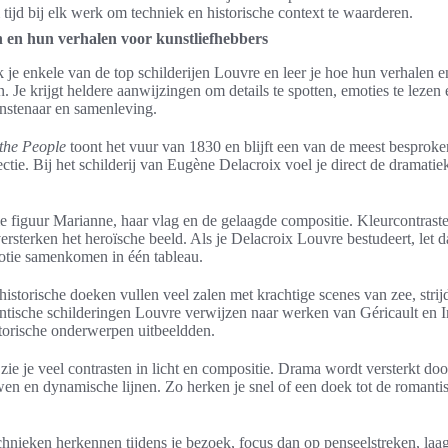
tijd bij elk werk om techniek en historische context te waarderen.
n en hun verhalen voor kunstliefhebbers
k je enkele van de top schilderijen Louvre en leer je hoe hun verhalen e
. Je krijgt heldere aanwijzingen om details te spotten, emoties te lezen
nstenaar en samenleving.
the People
toont het vuur van 1830 en blijft een van de meest besprok
ctie. Bij het schilderij van Eugène Delacroix voel je direct de dramatie
le figuur Marianne, haar vlag en de gelaagde compositie. Kleurcontraste
ersterken het heroïsche beeld. Als je Delacroix Louvre bestudeert, let 
tie samenkomen in één tableau.
istorische doeken vullen veel zalen met krachtige scenes van zee, strijd
tische schilderingen Louvre verwijzen naar werken van Géricault en In
torische onderwerpen uitbeeldden.
ie je veel contrasten in licht en compositie. Drama wordt versterkt door
n en dynamische lijnen. Zo herken je snel of een doek tot de romanti
echnieken herkennen tijdens je bezoek, focus dan op penseelstreken, l