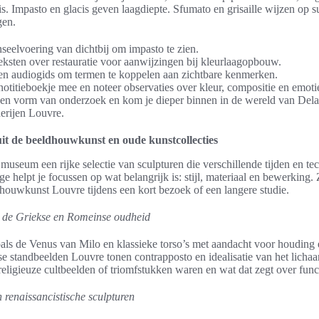
is. Impasto en glacis geven laagdiepte. Sfumato en grisaille wijzen op s
gen.
seelvoering van dichtbij om impasto te zien.
eksten over restauratie voor aanwijzingen bij kleurlaagopbouw.
en audiogids om termen te koppelen aan zichtbare kenmerken.
otitieboekje mee en noteer observaties over kleur, compositie en emoti
een vorm van onderzoek en kom je dieper binnen in de wereld van Del
derijen Louvre.
it de beeldhouwkunst en oude kunstcollecties
 museum een rijke selectie van sculpturen die verschillende tijden en te
e helpt je focussen op wat belangrijk is: stijl, materiaal en bewerking. 
houwkunst Louvre tijdens een kort bezoek of een langere studie.
t de Griekse en Romeinse oudheid
als de Venus van Milo en klassieke torso’s met aandacht voor houding 
 standbeelden Louvre tonen contrapposto en idealisatie van het licha
religieuze cultbeelden of triomfstukken waren en wat dat zegt over func
renaissancistische sculpturen