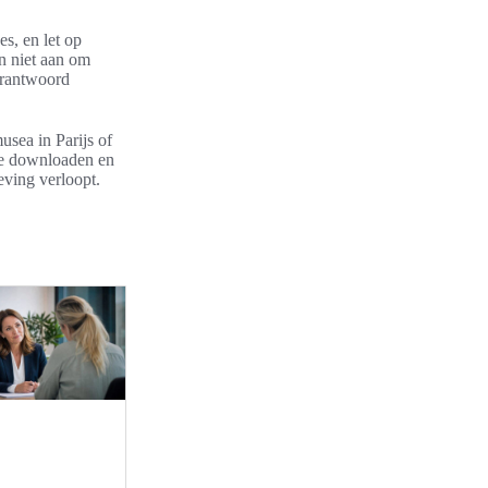
s, en let op
en niet aan om
erantwoord
usea in Parijs of
 te downloaden en
eving verloopt.