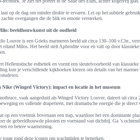
-techniek. Je ziet het portret in de Salle des États, achter kogelvrij glas.
laat op de dag om minder drukte te ervaren. Let op het subtiele gebruik
 zachte overgangen die de blik en emotie versterken.
ilo: beeldhouwkunst uit de oudheid
lo Louvre is een Grieks marmeren beeld uit circa 130–100 v.Chr., ver
t eiland Milos. Het beeld stelt Aphrodite voor en valt op door klassieke
en.
ert Hellenistische esthetiek en vormt een sleutelvoorbeeld van klassieke
ing kun je verschillende kijkhoeken kiezen om details van het marmer
estuderen.
 Nike (Winged Victory): impact en locatie in het museum
thrace, vaak aangeduid als Winged Victory Louvre, dateert uit circa
beweging en vallende draperieën, met dramatische energie die je direct v
aat op een voetstuk bovenaan een trap, waardoor het een dominante plaa
er de gebeeldhouwde plooien en voetstand van dichtbij. Ga ’s ochtend
feren en betere waarneming.
je route rond deze iconen om wachttijden te beperken.