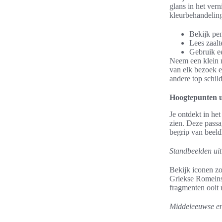
glans in het vern
kleurbehandelin
Bekijk pen
Lees zaalt
Gebruik e
Neem een klein n
van elk bezoek 
andere top schil
Hoogtepunten u
Je ontdekt in het
zien. Deze passag
begrip van beeld
Standbeelden ui
Bekijk iconen zo
Griekse Romeinse
fragmenten ooit 
Middeleeuwse en 