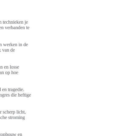
n technieken je
 en verbanden te
en werken in de
k van de
n en losse
dan op hoe
 en tragedie.
gres die heftige
 scherp licht,
sche stroming
aagopbouw en