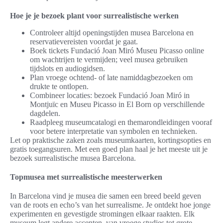
Hoe je je bezoek plant voor surrealistische werken
Controleer altijd openingstijden musea Barcelona en
reservatievereisten voordat je gaat.
Boek tickets Fundació Joan Miró Museu Picasso online
om wachtrijen te vermijden; veel musea gebruiken
tijdslots en audiogidsen.
Plan vroege ochtend- of late namiddagbezoeken om
drukte te ontlopen.
Combineer locaties: bezoek Fundació Joan Miró in
Montjuïc en Museu Picasso in El Born op verschillende
dagdelen.
Raadpleeg museumcatalogi en themarondleidingen vooraf
voor betere interpretatie van symbolen en technieken.
Let op praktische zaken zoals museumkaarten, kortingsopties en
gratis toegangsuren. Met een goed plan haal je het meeste uit je
bezoek surrealistische musea Barcelona.
Topmusea met surrealistische meesterwerken
In Barcelona vind je musea die samen een breed beeld geven
van de roots en echo’s van het surrealisme. Je ontdekt hoe jonge
experimenten en gevestigde stromingen elkaar raakten. Elk
museum legt andere accenten, van vroege studies tot grote