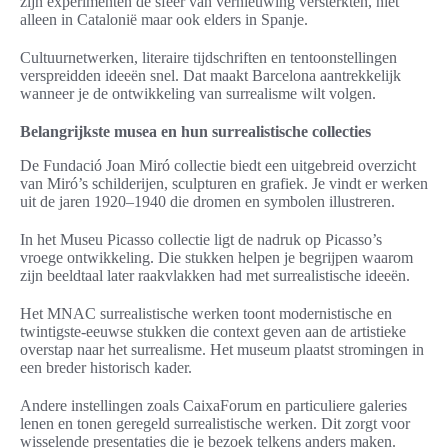
zijn experimenten de sfeer van vernieuwing versterkten, niet
alleen in Catalonië maar ook elders in Spanje.
Cultuurnetwerken, literaire tijdschriften en tentoonstellingen
verspreidden ideeën snel. Dat maakt Barcelona aantrekkelijk
wanneer je de ontwikkeling van surrealisme wilt volgen.
Belangrijkste musea en hun surrealistische collecties
De Fundació Joan Miró collectie biedt een uitgebreid overzicht
van Miró’s schilderijen, sculpturen en grafiek. Je vindt er werken
uit de jaren 1920–1940 die dromen en symbolen illustreren.
In het Museu Picasso collectie ligt de nadruk op Picasso’s
vroege ontwikkeling. Die stukken helpen je begrijpen waarom
zijn beeldtaal later raakvlakken had met surrealistische ideeën.
Het MNAC surrealistische werken toont modernistische en
twintigste-eeuwse stukken die context geven aan de artistieke
overstap naar het surrealisme. Het museum plaatst stromingen in
een breder historisch kader.
Andere instellingen zoals CaixaForum en particuliere galeries
lenen en tonen geregeld surrealistische werken. Dit zorgt voor
wisselende presentaties die je bezoek telkens anders maken.