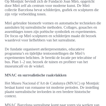
Op Montjuïc bevindt zich de Fundació Joan Miró, opgericht
door Miró zelf als centrum voor moderne kunst. De Miró
collectie Barcelona bevat schilderijen, grafiek en sculpturen die
zijn vrije verbeelding tonen.
Miró gebruikte biomorfe vormen en automatische technieken die
aansluiten bij surrealistische methoden. Collages, gouaches en
assemblages tonen zijn poëtische symboliek en experimenten.
De focus op Miró sculpturen en schilderijen maakt dit bezoek
waardevol voor liefhebbers van het surrealisme.
De fundatie organiseert atelierpresentaties, educatieve
programma’s en tijdelijke tentoonstellingen die Miró’s
experimenten belichten. Je bereikt de locatie per telecabine of
bus. Plan 1–2 uur, bezoek de tuinen en profiteer van het
museumcafé en de winkel.
MNAC en surrealistische raakvlakken
Het Museu Nacional d’Art de Catalunya (MNAC) op Montjuïc
beslaat kunst van romaanse tot moderne perioden. De instelling
plaatst surrealistische invloeden in een bredere historische
context.
MNAC Barcelona surrealisme komt naar voren via werken van