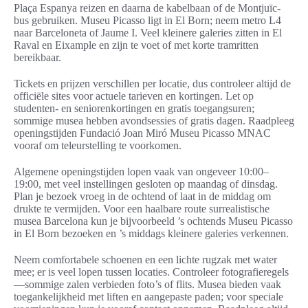
Plaça Espanya reizen en daarna de kabelbaan of de Montjuïc-
bus gebruiken. Museu Picasso ligt in El Born; neem metro L4
naar Barceloneta of Jaume I. Veel kleinere galeries zitten in El
Raval en Eixample en zijn te voet of met korte tramritten
bereikbaar.
Tickets en prijzen verschillen per locatie, dus controleer altijd de
officiële sites voor actuele tarieven en kortingen. Let op
studenten- en seniorenkortingen en gratis toegangsuren;
sommige musea hebben avondsessies of gratis dagen. Raadpleeg
openingstijden Fundació Joan Miró Museu Picasso MNAC
vooraf om teleurstelling te voorkomen.
Algemene openingstijden lopen vaak van ongeveer 10:00–
19:00, met veel instellingen gesloten op maandag of dinsdag.
Plan je bezoek vroeg in de ochtend of laat in de middag om
drukte te vermijden. Voor een haalbare route surrealistische
musea Barcelona kun je bijvoorbeeld ’s ochtends Museu Picasso
in El Born bezoeken en ’s middags kleinere galeries verkennen.
Neem comfortabele schoenen en een lichte rugzak met water
mee; er is veel lopen tussen locaties. Controleer fotografieregels
—sommige zalen verbieden foto’s of flits. Musea bieden vaak
toegankelijkheid met liften en aangepaste paden; voor speciale