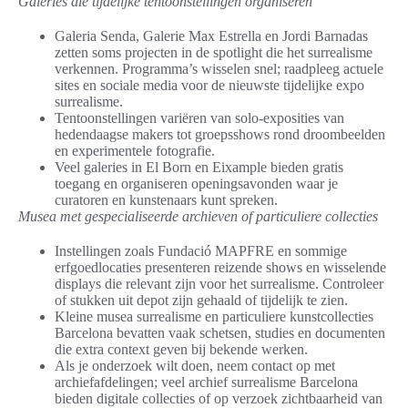
Galeries die tijdelijke tentoonstellingen organiseren
Galeria Senda, Galerie Max Estrella en Jordi Barnadas
zetten soms projecten in de spotlight die het surrealisme
verkennen. Programma’s wisselen snel; raadpleeg actuele
sites en sociale media voor de nieuwste tijdelijke expo
surrealisme.
Tentoonstellingen variëren van solo-exposities van
hedendaagse makers tot groepsshows rond droombeelden
en experimentele fotografie.
Veel galeries in El Born en Eixample bieden gratis
toegang en organiseren openingsavonden waar je
curatoren en kunstenaars kunt spreken.
Musea met gespecialiseerde archieven of particuliere collecties
Instellingen zoals Fundació MAPFRE en sommige
erfgoedlocaties presenteren reizende shows en wisselende
displays die relevant zijn voor het surrealisme. Controleer
of stukken uit depot zijn gehaald of tijdelijk te zien.
Kleine musea surrealisme en particuliere kunstcollecties
Barcelona bevatten vaak schetsen, studies en documenten
die extra context geven bij bekende werken.
Als je onderzoek wilt doen, neem contact op met
archiefafdelingen; veel archief surrealisme Barcelona
bieden digitale collecties of op verzoek zichtbaarheid van