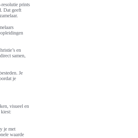
resolutie prints
d. Dat geeft
rzamelaar.
melaars
eopleidingen
ristie’s en
direct samen,
besteden. Je
oordat je
ken, visueel en
kiest:
y je met
onele waarde