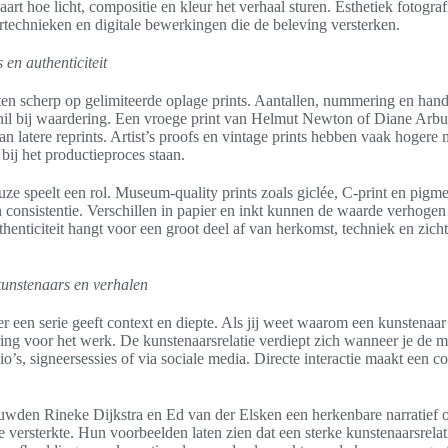
vaart hoe licht, compositie en kleur het verhaal sturen. Esthetiek fotogr
technieken en digitale bewerkingen die de beleving versterken.
 en authenticiteit
ten scherp op gelimiteerde oplage prints. Aantallen, nummering en han
il bij waardering. Een vroege print van Helmut Newton of Diane Arbus
dan latere reprints. Artist’s proofs en vintage prints hebben vaak hoger
bij het productieproces staan.
ze speelt een rol. Museum-quality prints zoals giclée, C-print en pigme
consistentie. Verschillen in papier en inkt kunnen de waarde verhogen 
thenticiteit hangt voor een groot deel af van herkomst, techniek en zic
kunstenaars en verhalen
er een serie geeft context en diepte. Als jij weet waarom een kunstenaar
ring voor het werk. De kunstenaarsrelatie verdiept zich wanneer je de 
io’s, signeersessies of via sociale media. Directe interactie maakt een co
wden Rineke Dijkstra en Ed van der Elsken een herkenbare narratief 
e versterkte. Hun voorbeelden laten zien dat een sterke kunstenaarsrelat