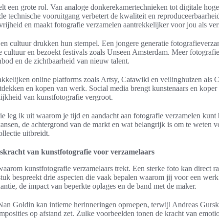
lt een grote rol. Van analoge donkerekamertechnieken tot digitale hoge-
 de technische vooruitgang verbetert de kwaliteit en reproduceerbaarhei
vrijheid en maakt fotografie verzamelen aantrekkelijker voor jou als ve
n cultuur drukken hun stempel. Een jongere generatie fotografieverza
e cultuur en bezoekt festivals zoals Unseen Amsterdam. Meer fotografi
nbod en de zichtbaarheid van nieuw talent.
kkelijken online platforms zoals Artsy, Catawiki en veilinghuizen als Ch
tdekken en kopen van werk. Social media brengt kunstenaars en koper 
ijkheid van kunstfotografie vergroot.
ie leg ik uit waarom je tijd en aandacht aan fotografie verzamelen kunt 
n kansen, de achtergrond van de markt en wat belangrijk is om te weten v
ollectie uitbreidt.
skracht van kunstfotografie voor verzamelaars
waarom kunstfotografie verzamelaars trekt. Een sterke foto kan direct ra
stuk bespreekt drie aspecten die vaak bepalen waarom jij voor een werk 
antie, de impact van beperkte oplages en de band met de maker.
Nan Goldin kan intieme herinneringen oproepen, terwijl Andreas Gursk
posities op afstand zet. Zulke voorbeelden tonen de kracht van emoti