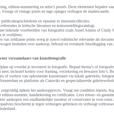
ing, edition-nummering en artist’s proofs. Deze elementen bepalen vaak
 Vroege of vintage prints en lage oplages verhogen de marktwaarde.
 publicatiegeschiedenis en opname in museumcollecties.
eferenties in kritische literatuur en tentoonstellingscatalogi.
 met bekende voorbeelden van fotografen zoals Ansel Adams of Cindy S
 te verifiëren.
en van zeldzame prints weeg je zowel esthetische relevantie als docume
rwogen besluiten over aankoop, behoud en eventuele blootlegging van
 voor verzamelaars van kunstfotografie
plan op voordat je investeert in fotografie. Bepaal thema’s of fotografe
et neer, inclusief kosten voor framing, verzekering en bewaren foto’s. B
ties of werken van opkomende kunstenaars via lokale galerieën, fotograf
msterdam en platforms als Catawiki en gespecialiseerde galeriewebsh
s zorgvuldig tijdens het aankoopproces. Vraag om condition reports, hog
eer edition-nummer, handtekening en certificaten. Lees retour- en garan
dere aankopen een onafhankelijke taxateur of conservator in voor extra 
opadvies beschermt je tegen verborgen gebreken en verhoogt vertrouw
Nederland.