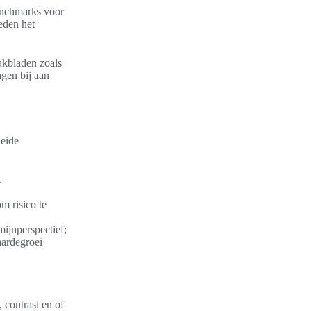
benchmarks voor
eden het
akbladen zoals
gen bij aan
Beide
.
m risico te
ijnperspectief;
aardegroei
, contrast en of