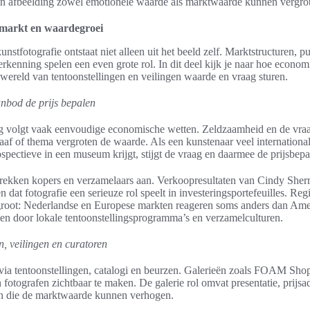
en afbeelding zowel emotionele waarde als marktwaarde kunnen vergro
 markt en waardegroei
stfotografie ontstaat niet alleen uit het beeld zelf. Marktstructuren, pu
 erkenning spelen een even grote rol. In dit deel kijk je naar hoe econo
 wereld van tentoonstellingen en veilingen waarde en vraag sturen.
nbod de prijs bepalen
ng volgt vaak eenvoudige economische wetten. Zeldzaamheid en de vra
raaf of thema vergroten de waarde. Als een kunstenaar veel international
ospectieve in een museum krijgt, stijgt de vraag en daarmee de prijsbepa
 trekken kopers en verzamelaars aan. Verkoopresultaten van Cindy She
n dat fotografie een serieuze rol speelt in investeringsportefeuilles. Reg
 groot: Nederlandse en Europese markten reageren soms anders dan Ame
en door lokale tentoonstellingsprogramma’s en verzamelculturen.
n, veilingen en curatoren
 via tentoonstellingen, catalogi en beurzen. Galerieën zoals FOAM Sh
fotografen zichtbaar te maken. De galerie rol omvat presentatie, prijsa
n die de marktwaarde kunnen verhogen.