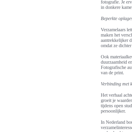
fotografie. Je er
in donkere kamer
Beperkte oplages
Verzamelaars let
maken het versch
aantrekkelijker 
omdat ze dichter 
Ook materiaalkeu
duurzaamheid en 
Fotografische au
van de print.
Verbinding met 
Het verhaal acht
groeit je waarde
tijdens open stud
persoonlijker.
In Nederland bou
verzamelinteress