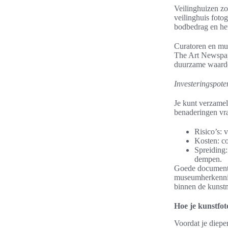
Veilinghuizen zoa
veilinghuis foto
bodbedrag en he
Curatoren en mus
The Art Newspape
duurzame waarde
Investeringspote
Je kunt verzamel
benaderingen vra
Risico’s: 
Kosten: co
Spreiding
dempen.
Goede documenta
museumherkenning
binnen de kunstm
Hoe je kunstfot
Voordat je dieper