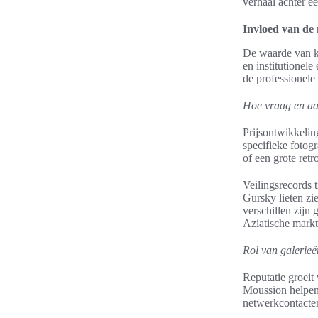
verhaal achter e
Invloed van de
De waarde van kun
en institutionele
de professionele
Hoe vraag en aa
Prijsontwikkeli
specifieke fotog
of een grote retr
Veilingsrecords
Gursky lieten zie
verschillen zijn
Aziatische markt
Rol van galerieë
Reputatie groeit
Moussion helpen 
netwerkcontacte