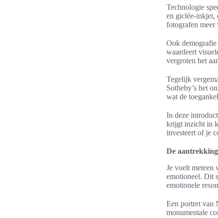
Technologie spee
en giclée-inkjet,
fotografen meer 
Ook demografie e
waardeert visuel
vergroten het aa
Tegelijk vergema
Sotheby’s het on
wat de toegankel
In deze introduct
krijgt inzicht i
investeert of je c
De aantrekking
Je voelt meteen 
emotioneel. Dit 
emotionele reson
Een portret van 
monumentale com