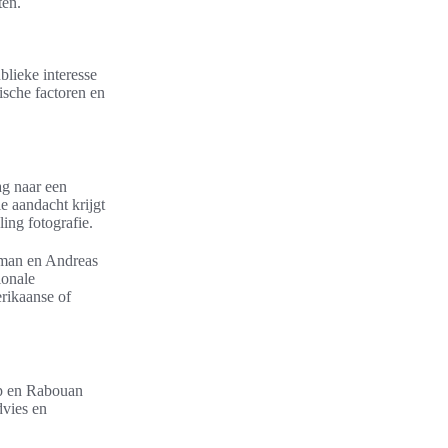
ten.
blieke interesse
mische factoren en
ag naar een
e aandacht krijgt
ling fotografie.
rman en Andreas
ionale
rikaanse of
op en Rabouan
dvies en