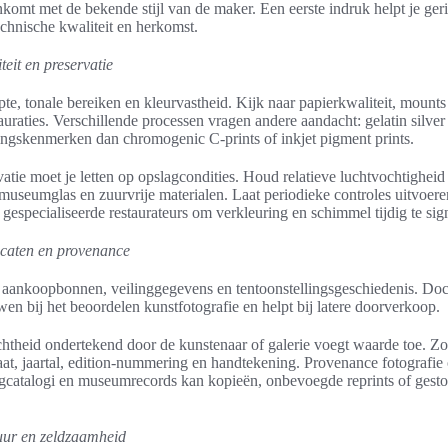
komt met de bekende stijl van de maker. Een eerste indruk helpt je geri
echnische kwaliteit en herkomst.
teit en preservatie
pte, tonale bereiken en kleurvastheid. Kijk naar papierkwaliteit, mounts
auraties. Verschillende processen vragen andere aandacht: gelatin silver
ngskenmerken dan chromogenic C-prints of inkjet pigment prints.
vatie moet je letten op opslagcondities. Houd relatieve luchtvochtighei
 museumglas en zuurvrije materialen. Laat periodieke controles uitvoer
 gespecialiseerde restaurateurs om verkleuring en schimmel tijdig te sig
icaten en provenance
r aankoopbonnen, veilinggegevens en tentoonstellingsgeschiedenis. Do
wen bij het beoordelen kunstfotografie en helpt bij latere doorverkoop.
echtheid ondertekend door de kunstenaar of galerie voegt waarde toe. Zo’
at, jaartal, edition-nummering en handtekening. Provenance fotografie
ngcatalogi en museumrecords kan kopieën, onbevoegde reprints of gest
tuur en zeldzaamheid