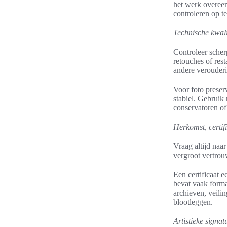
het werk overeen
controleren op t
Technische kwali
Controleer scher
retouches of rest
andere verouderi
Voor foto preser
stabiel. Gebruik
conservatoren of
Herkomst, certif
Vraag altijd naa
vergroot vertrou
Een certificaat 
bevat vaak forma
archieven, veili
blootleggen.
Artistieke signa