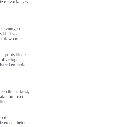
afie omvat keuzes
dtekeningen
 blijft vaak
e marktwaarde
nt prints bieden
of verlagen.
htbare kenmerken
 een thema kiest,
maker ontmoet
llectie
op die
ie en een helder