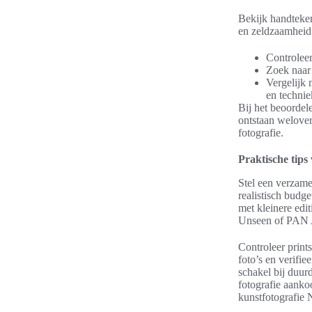
Bekijk handteken
en zeldzaamheid.
Controleer
Zoek naar r
Vergelijk
en techniek
Bij het beoordel
ontstaan welove
fotografie.
Praktische tips
Stel een verzamel
realistisch budg
met kleinere edi
Unseen of PAN A
Controleer print
foto’s en verifi
schakel bij duur
fotografie aanko
kunstfotografie 