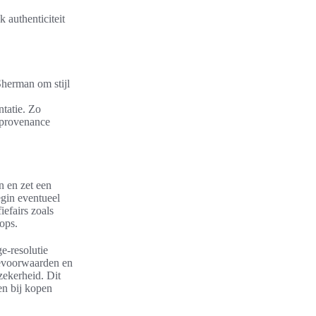
 authenticiteit
herman om stijl
ntatie. Zo
 provenance
n en zet een
egin eventueel
iefairs zoals
ops.
e-resolutie
tievoorwaarden en
zekerheid. Dit
en bij kopen