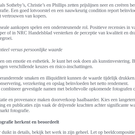
ls Sotheby’s, Christie’s en Phillips zetten prijslijnen neer en creëren 
grafie. Een goed lotvoorstel en een nauwkeurig condition report beïnvlo
t vertrouwen van kopers.
eale aankopen spelen een ondersteunende rol. Positieve recensies in v
r of in NRC Handelsblad versterken de perceptie van kwaliteit en dra
groei.
ntieel versus persoonlijke waarde
en om emotie en esthetiek. Je kunt het ook doen als kunstinvestering. 
gen verschillende keuzes en risico-inschattingen.
veranderende smaken en illiquiditeit kunnen de waarde tijdelijk drukken
nservering, verzekering en opslag beïnvloeden het netto rendement.
: combineer gevestigde namen met beloftevolle opkomende fotografen o
tie en provenance maken doorverkoop haalbaarder. Kies een langeterm
 en publicaties zijn vaak de drijvende krachten achter significante w
arkt fotografie.
ografie herkent en beoordeelt
 duikt in details, bekijk het werk in zijn geheel. Let op beeldcompositie