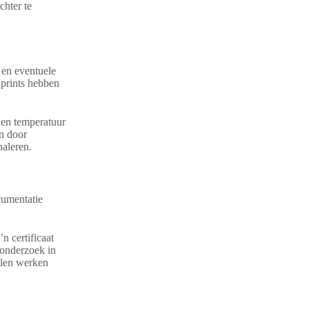
chter te
 en eventuele
 prints hebben
d en temperatuur
en door
naleren.
cumentatie
n certificaat
 onderzoek in
olen werken