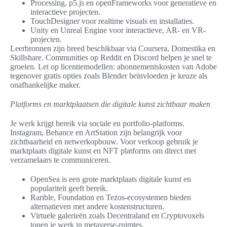
Processing, p5.js en openFrameworks voor generatieve en
interactieve projecten.
TouchDesigner voor realtime visuals en installaties.
Unity en Unreal Engine voor interactieve, AR- en VR-
projecten.
Leerbronnen zijn breed beschikbaar via Coursera, Domestika en
Skillshare. Communities op Reddit en Discord helpen je snel te
groeien. Let op licentiemodellen: abonnementskosten van Adobe
tegenover gratis opties zoals Blender beïnvloeden je keuze als
onafhankelijke maker.
Platforms en marktplaatsen die digitale kunst zichtbaar maken
Je werk krijgt bereik via sociale en portfolio-platforms.
Instagram, Behance en ArtStation zijn belangrijk voor
zichtbaarheid en netwerkopbouw. Voor verkoop gebruik je
marktplaats digitale kunst en NFT platforms om direct met
verzamelaars te communiceren.
OpenSea is een grote marktplaats digitale kunst en
populariteit geeft bereik.
Rarible, Foundation en Tezos-ecosystemen bieden
alternatieven met andere kostenstructuren.
Virtuele galerieën zoals Decentraland en Cryptovoxels
tonen je werk in metaverse-ruimtes.