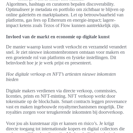
Algoritmes, hashtags en curatoren bepalen discoverability.
Optimaliseer je metadata en portfolio om zichtbaar te blijven op
online galerieën en marktplaatsen. Let op betrouwbaarheid van
platforms, gas fees op Ethereum en energie-impact; lagere-
impact ketens zoals Tezos of Flow kunnen aantrekkelijk zijn.
Invloed van de markt en economie op digitale kunst
De manier waarop kunst wordt verkocht en verzameld verandert
snel. Je ziet nieuwe inkomstenbronnen ontstaan voor makers en
een groeiende rol van platforms en fysieke instellingen. Dit
beïnvloedt hoe je je werk prijst en presenteert.
Hoe digitale verkoop en NFT’s artiesten nieuwe inkomsten
bieden
Digitale makers verdienen via directe verkoop, commissies,
licenties, prints en NFT-minting. NFT verkoop werkt door
tokenisatie op de blockchain. Smart contracts leggen provenance
vast en maken ingebouwde royaltymechanismen mogelijk. Die
royalties zorgen voor terugkerende inkomsten bij doorverkoop.
Voor jou als kunstenaar zijn er kansen en risico’s. Je krijgt
directe toegang tot internationale kopers en digital collectors die