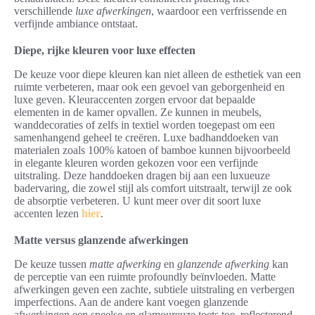
verschillende
luxe afwerkingen
, waardoor een verfrissende en
verfijnde ambiance ontstaat.
Diepe, rijke kleuren voor luxe effecten
De keuze voor diepe kleuren kan niet alleen de esthetiek van een
ruimte verbeteren, maar ook een gevoel van geborgenheid en
luxe geven. Kleuraccenten zorgen ervoor dat bepaalde
elementen in de kamer opvallen. Ze kunnen in meubels,
wanddecoraties of zelfs in textiel worden toegepast om een
samenhangend geheel te creëren. Luxe badhanddoeken van
materialen zoals 100% katoen of bamboe kunnen bijvoorbeeld
in elegante kleuren worden gekozen voor een verfijnde
uitstraling. Deze handdoeken dragen bij aan een luxueuze
badervaring, die zowel stijl als comfort uitstraalt, terwijl ze ook
de absorptie verbeteren. U kunt meer over dit soort luxe
accenten lezen
hier
.
Matte versus glanzende afwerkingen
De keuze tussen
matte afwerking
en
glanzende afwerking
kan
de perceptie van een ruimte profoundly beïnvloeden. Matte
afwerkingen geven een zachte, subtiele uitstraling en verbergen
imperfections. Aan de andere kant voegen glanzende
afwerkingen een speelse en glamoureuze toets toe, reflecterend