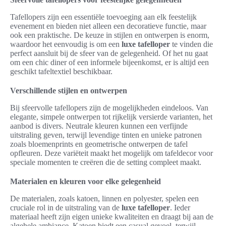
Tafellopers zijn een essentiële toevoeging aan elk feestelijk
evenement en bieden niet alleen een decoratieve functie, maar
ook een praktische. De keuze in stijlen en ontwerpen is enorm,
waardoor het eenvoudig is om een
luxe tafelloper
te vinden die
perfect aansluit bij de sfeer van de gelegenheid. Of het nu gaat
om een chic diner of een informele bijeenkomst, er is altijd een
geschikt tafeltextiel beschikbaar.
Verschillende stijlen en ontwerpen
Bij sfeervolle tafellopers zijn de mogelijkheden eindeloos. Van
elegante, simpele ontwerpen tot rijkelijk versierde varianten, het
aanbod is divers. Neutrale kleuren kunnen een verfijnde
uitstraling geven, terwijl levendige tinten en unieke patronen
zoals bloemenprints en geometrische ontwerpen de tafel
opfleuren. Deze variëteit maakt het mogelijk om tafeldecor voor
speciale momenten te creëren die de setting compleet maakt.
Materialen en kleuren voor elke gelegenheid
De materialen, zoals katoen, linnen en polyester, spelen een
cruciale rol in de uitstraling van de
luxe tafelloper
. Ieder
materiaal heeft zijn eigen unieke kwaliteiten en draagt bij aan de
algehele ambiance. Katoen biedt een casual gevoel, terwijl