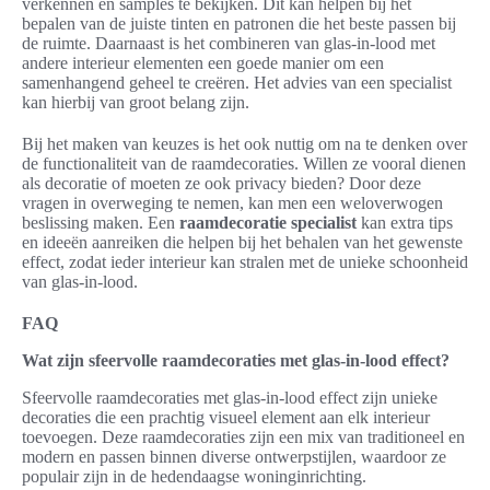
verkennen en samples te bekijken. Dit kan helpen bij het
bepalen van de juiste tinten en patronen die het beste passen bij
de ruimte. Daarnaast is het combineren van glas-in-lood met
andere interieur elementen een goede manier om een
samenhangend geheel te creëren. Het advies van een specialist
kan hierbij van groot belang zijn.
Bij het maken van keuzes is het ook nuttig om na te denken over
de functionaliteit van de raamdecoraties. Willen ze vooral dienen
als decoratie of moeten ze ook privacy bieden? Door deze
vragen in overweging te nemen, kan men een weloverwogen
beslissing maken. Een
raamdecoratie specialist
kan extra tips
en ideeën aanreiken die helpen bij het behalen van het gewenste
effect, zodat ieder interieur kan stralen met de unieke schoonheid
van glas-in-lood.
FAQ
Wat zijn sfeervolle raamdecoraties met glas-in-lood effect?
Sfeervolle raamdecoraties met glas-in-lood effect zijn unieke
decoraties die een prachtig visueel element aan elk interieur
toevoegen. Deze raamdecoraties zijn een mix van traditioneel en
modern en passen binnen diverse ontwerpstijlen, waardoor ze
populair zijn in de hedendaagse woninginrichting.