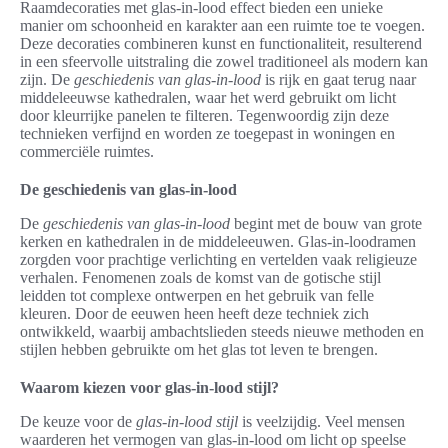
Raamdecoraties met glas-in-lood effect bieden een unieke
manier om schoonheid en karakter aan een ruimte toe te voegen.
Deze decoraties combineren kunst en functionaliteit, resulterend
in een sfeervolle uitstraling die zowel traditioneel als modern kan
zijn. De
geschiedenis van glas-in-lood
is rijk en gaat terug naar
middeleeuwse kathedralen, waar het werd gebruikt om licht
door kleurrijke panelen te filteren. Tegenwoordig zijn deze
technieken verfijnd en worden ze toegepast in woningen en
commerciële ruimtes.
De geschiedenis van glas-in-lood
De
geschiedenis van glas-in-lood
begint met de bouw van grote
kerken en kathedralen in de middeleeuwen. Glas-in-loodramen
zorgden voor prachtige verlichting en vertelden vaak religieuze
verhalen. Fenomenen zoals de komst van de gotische stijl
leidden tot complexe ontwerpen en het gebruik van felle
kleuren. Door de eeuwen heen heeft deze techniek zich
ontwikkeld, waarbij ambachtslieden steeds nieuwe methoden en
stijlen hebben gebruikte om het glas tot leven te brengen.
Waarom kiezen voor glas-in-lood stijl?
De keuze voor de
glas-in-lood stijl
is veelzijdig. Veel mensen
waarderen het vermogen van glas-in-lood om licht op speelse