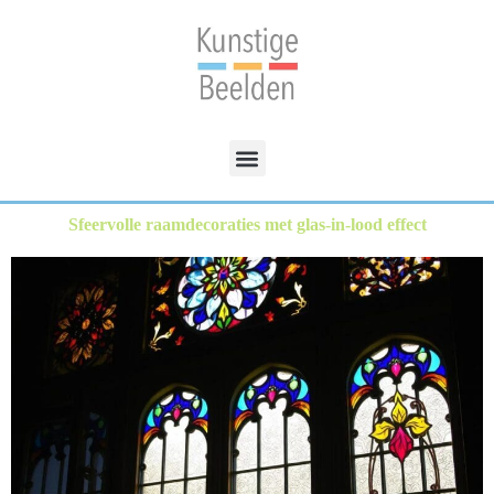
Sfeervolle raamdecoraties met glas-in-lood effect