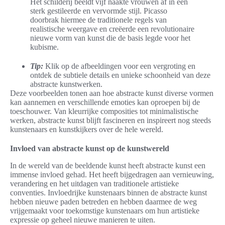
Het schilderij beeldt vijf naakte vrouwen af in een
sterk gestileerde en vervormde stijl. Picasso
doorbrak hiermee de traditionele regels van
realistische weergave en creëerde een revolutionaire
nieuwe vorm van kunst die de basis legde voor het
kubisme.
Tip:
Klik op de afbeeldingen voor een vergroting en
ontdek de subtiele details en unieke schoonheid van deze
abstracte kunstwerken.
Deze voorbeelden tonen aan hoe abstracte kunst diverse vormen
kan aannemen en verschillende emoties kan oproepen bij de
toeschouwer. Van kleurrijke composities tot minimalistische
werken, abstracte kunst blijft fascineren en inspireert nog steeds
kunstenaars en kunstkijkers over de hele wereld.
Invloed van abstracte kunst op de kunstwereld
In de wereld van de beeldende kunst heeft abstracte kunst een
immense invloed gehad. Het heeft bijgedragen aan vernieuwing,
verandering en het uitdagen van traditionele artistieke
conventies. Invloedrijke kunstenaars binnen de abstracte kunst
hebben nieuwe paden betreden en hebben daarmee de weg
vrijgemaakt voor toekomstige kunstenaars om hun artistieke
expressie op geheel nieuwe manieren te uiten.