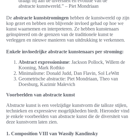
draagt bij aan de diversiteit en evolutie van de
abstracte kunstwereld.” – Piet Mondriaan
De
abstracte kunststromingen
hebben de kunstwereld op zijn
kop gezet en hebben een blijvende invloed gehad op hoe we
kunst waarnemen en interpreteren. Ze hebben kunstenaars
geïnspireerd om de grenzen van de traditionele kunst te
verleggen en nieuwe manieren van uitdrukking te verkennen.
Enkele invloedrijke abstracte kunstenaars per stroming:
Abstract expressionisme
: Jackson Pollock, Willem de
Kooning, Mark Rothko
Minimalisme: Donald Judd, Dan Flavin, Sol LeWitt
Geometrische abstractie: Piet Mondriaan, Theo van
Doesburg, Kazimir Malevich
Voorbeelden van abstracte kunst
Abstracte kunst is een veelzijdige kunstvorm die talloze stijlen,
technieken en expressieve mogelijkheden biedt. Hieronder vind
je enkele voorbeelden van abstracte kunst die de diversiteit van
deze kunstvorm laten zien.
1. Composition VIII van Wassily Kandinsky