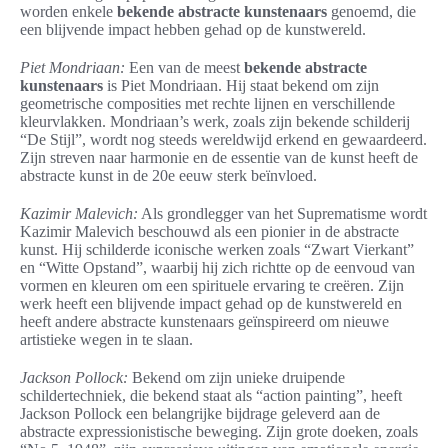
worden enkele
bekende abstracte kunstenaars
genoemd, die
een blijvende impact hebben gehad op de kunstwereld.
Piet Mondriaan:
Een van de meest
bekende abstracte
kunstenaars
is Piet Mondriaan. Hij staat bekend om zijn
geometrische composities met rechte lijnen en verschillende
kleurvlakken. Mondriaan’s werk, zoals zijn bekende schilderij
“De Stijl”, wordt nog steeds wereldwijd erkend en gewaardeerd.
Zijn streven naar harmonie en de essentie van de kunst heeft de
abstracte kunst in de 20e eeuw sterk beïnvloed.
Kazimir Malevich:
Als grondlegger van het Suprematisme wordt
Kazimir Malevich beschouwd als een pionier in de abstracte
kunst. Hij schilderde iconische werken zoals “Zwart Vierkant”
en “Witte Opstand”, waarbij hij zich richtte op de eenvoud van
vormen en kleuren om een spirituele ervaring te creëren. Zijn
werk heeft een blijvende impact gehad op de kunstwereld en
heeft andere abstracte kunstenaars geïnspireerd om nieuwe
artistieke wegen in te slaan.
Jackson Pollock:
Bekend om zijn unieke druipende
schildertechniek, die bekend staat als “action painting”, heeft
Jackson Pollock een belangrijke bijdrage geleverd aan de
abstracte expressionistische beweging. Zijn grote doeken, zoals