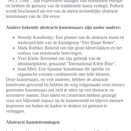
“No.5, 1948”, zijn expressieve uitingen van emotionele energie
en hebben de grenzen van de traditionele kunst verlegd. Pollock
wordt beschouwd als een van de meest invloedrijke abstracte
kunstenaars van de 20e eeuw.
Andere bekende abstracte kunstenaars zijn onder andere:
Wassily Kandinsky: Een pionier van de abstracte kunst en
medeoprichter van de kunstgroep “Der Blaue Reiter”.
Mark Rothko: Bekend om zijn grote kleurvlakken en het
creëren van emotionele belevingen.
Yves Klein: Beroemd om zijn gebruik van de
ultramarijnkleur, genaamd “International Klein Blue”.
Joan Miró: Een Spaanse kunstenaar die speelse en
organische vormen combineerde met felle kleuren.
Deze kunstenaars, en vele anderen, hebben de abstracte
kunstvorm gevormd en hebben de weg vrijgemaakt voor nieuwe
generaties kunstenaars om zich te uiten op een abstracte en
inventieve manier. Hun talent en creativiteit hebben gezorgd
voor een blijvende impact op de kunstwereld en blijven mensen
inspireren om buiten de kaders te denken en grenzen te
verleggen.
Abstracte kunststromingen