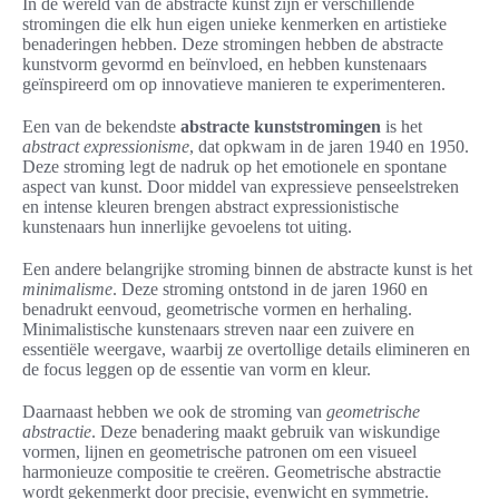
In de wereld van de abstracte kunst zijn er verschillende
stromingen die elk hun eigen unieke kenmerken en artistieke
benaderingen hebben. Deze stromingen hebben de abstracte
kunstvorm gevormd en beïnvloed, en hebben kunstenaars
geïnspireerd om op innovatieve manieren te experimenteren.
Een van de bekendste
abstracte kunststromingen
is het
abstract expressionisme
, dat opkwam in de jaren 1940 en 1950.
Deze stroming legt de nadruk op het emotionele en spontane
aspect van kunst. Door middel van expressieve penseelstreken
en intense kleuren brengen abstract expressionistische
kunstenaars hun innerlijke gevoelens tot uiting.
Een andere belangrijke stroming binnen de abstracte kunst is het
minimalisme
. Deze stroming ontstond in de jaren 1960 en
benadrukt eenvoud, geometrische vormen en herhaling.
Minimalistische kunstenaars streven naar een zuivere en
essentiële weergave, waarbij ze overtollige details elimineren en
de focus leggen op de essentie van vorm en kleur.
Daarnaast hebben we ook de stroming van
geometrische
abstractie
. Deze benadering maakt gebruik van wiskundige
vormen, lijnen en geometrische patronen om een visueel
harmonieuze compositie te creëren. Geometrische abstractie
wordt gekenmerkt door precisie, evenwicht en symmetrie.