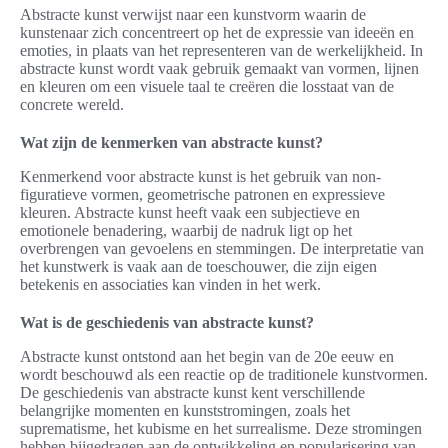
Abstracte kunst verwijst naar een kunstvorm waarin de
kunstenaar zich concentreert op het de expressie van ideeën en
emoties, in plaats van het representeren van de werkelijkheid. In
abstracte kunst wordt vaak gebruik gemaakt van vormen, lijnen
en kleuren om een visuele taal te creëren die losstaat van de
concrete wereld.
Wat zijn de kenmerken van abstracte kunst?
Kenmerkend voor abstracte kunst is het gebruik van non-
figuratieve vormen, geometrische patronen en expressieve
kleuren. Abstracte kunst heeft vaak een subjectieve en
emotionele benadering, waarbij de nadruk ligt op het
overbrengen van gevoelens en stemmingen. De interpretatie van
het kunstwerk is vaak aan de toeschouwer, die zijn eigen
betekenis en associaties kan vinden in het werk.
Wat is de geschiedenis van abstracte kunst?
Abstracte kunst ontstond aan het begin van de 20e eeuw en
wordt beschouwd als een reactie op de traditionele kunstvormen.
De geschiedenis van abstracte kunst kent verschillende
belangrijke momenten en kunststromingen, zoals het
suprematisme, het kubisme en het surrealisme. Deze stromingen
hebben bijgedragen aan de ontwikkeling en popularisering van