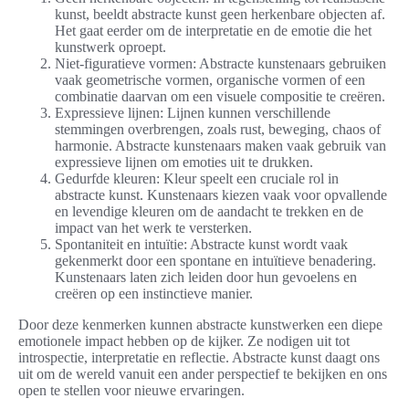
kunst, beeldt abstracte kunst geen herkenbare objecten af.
Het gaat eerder om de interpretatie en de emotie die het
kunstwerk oproept.
Niet-figuratieve vormen: Abstracte kunstenaars gebruiken
vaak geometrische vormen, organische vormen of een
combinatie daarvan om een visuele compositie te creëren.
Expressieve lijnen: Lijnen kunnen verschillende
stemmingen overbrengen, zoals rust, beweging, chaos of
harmonie. Abstracte kunstenaars maken vaak gebruik van
expressieve lijnen om emoties uit te drukken.
Gedurfde kleuren: Kleur speelt een cruciale rol in
abstracte kunst. Kunstenaars kiezen vaak voor opvallende
en levendige kleuren om de aandacht te trekken en de
impact van het werk te versterken.
Spontaniteit en intuïtie: Abstracte kunst wordt vaak
gekenmerkt door een spontane en intuïtieve benadering.
Kunstenaars laten zich leiden door hun gevoelens en
creëren op een instinctieve manier.
Door deze kenmerken kunnen abstracte kunstwerken een diepe
emotionele impact hebben op de kijker. Ze nodigen uit tot
introspectie, interpretatie en reflectie. Abstracte kunst daagt ons
uit om de wereld vanuit een ander perspectief te bekijken en ons
open te stellen voor nieuwe ervaringen.