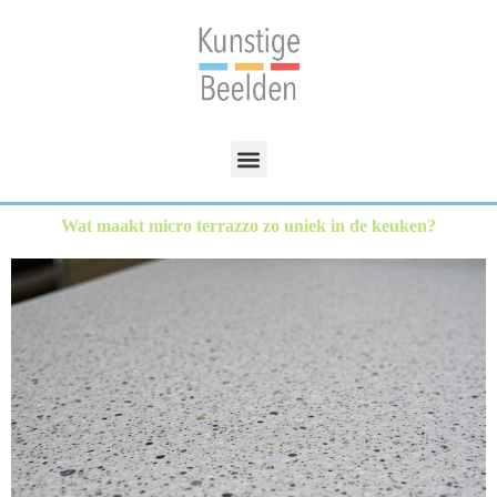
Wat maakt micro terrazzo zo uniek in de keuken?