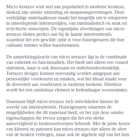
Micro terrazzo wint snel aan populariteit in moderne keukens,
dankzij zijn unieke uitstraling en aanpassingsvermogen. Deze
veelzijdige materiaalkeuze maakt het mogelijk om te integreren
in uiteenlopende interieurstijlen, van minimalistisch en strak tot
eclectische ontwerpen. De eigentijdse afwerkingen van micro
terrazzo sluiten perfect aan bij de laatste interieurtrends,
waardoor het een gewilde optie is voor huiseigenaren die hun
culinaire ruimtes willen transformeren.
De aantrekkingskracht van micro terrazzo ligt in de combinatie
van esthetiek en functionaliteit. Het biedt niet alleen een visueel
statement, maar is ook duurzaam en onderhoudsvriendelijk.
Terrazzo designs kunnen eenvoudig worden aangepast aan
persoonlijke voorkeuren en smaken, wat het ideaal maakt voor
de diversiteit aan voorkeuren in moderne keukens. Hierdoor
wordt het een onmisbaar element in hedendaagse woonruimtes.
Daarnaast blijft micro terrazzo zich ontwikkelen binnen de
wereld van interieurtrends. Huiseigenaren omarmen de
mogelijkheden die dit materiaal biedt, en het zijn deze unieke
eigenschappen die ervoor zorgen dat het een sterke
aanwezigheid in keukenontwerpen behoudt. Met de juiste keuze
van kleuren en patronen kan micro terrazzo niet alleen de sfeer
van de keuken verhogen, maar ook de algehele stijl van het huis