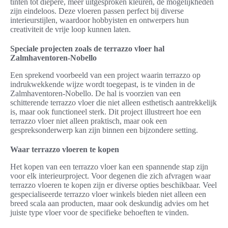
tinten tot diepere, meer uitgesproken kleuren, de mogelijkheden
zijn eindeloos. Deze vloeren passen perfect bij diverse
interieurstijlen, waardoor hobbyisten en ontwerpers hun
creativiteit de vrije loop kunnen laten.
Speciale projecten zoals de terrazzo vloer hal
Zalmhaventoren-Nobello
Een sprekend voorbeeld van een project waarin terrazzo op
indrukwekkende wijze wordt toegepast, is te vinden in de
Zalmhaventoren-Nobello. De hal is voorzien van een
schitterende terrazzo vloer die niet alleen esthetisch aantrekkelijk
is, maar ook functioneel sterk. Dit project illustreert hoe een
terrazzo vloer niet alleen praktisch, maar ook een
gespreksonderwerp kan zijn binnen een bijzondere setting.
Waar terrazzo vloeren te kopen
Het kopen van een terrazzo vloer kan een spannende stap zijn
voor elk interieurproject. Voor degenen die zich afvragen waar
terrazzo vloeren te kopen zijn er diverse opties beschikbaar. Veel
gespecialiseerde terrazzo vloer winkels bieden niet alleen een
breed scala aan producten, maar ook deskundig advies om het
juiste type vloer voor de specifieke behoeften te vinden.