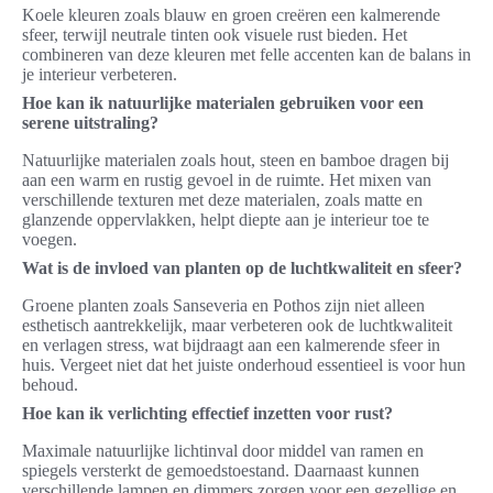
Koele kleuren zoals blauw en groen creëren een kalmerende
sfeer, terwijl neutrale tinten ook visuele rust bieden. Het
combineren van deze kleuren met felle accenten kan de balans in
je interieur verbeteren.
Hoe kan ik natuurlijke materialen gebruiken voor een
serene uitstraling?
Natuurlijke materialen zoals hout, steen en bamboe dragen bij
aan een warm en rustig gevoel in de ruimte. Het mixen van
verschillende texturen met deze materialen, zoals matte en
glanzende oppervlakken, helpt diepte aan je interieur toe te
voegen.
Wat is de invloed van planten op de luchtkwaliteit en sfeer?
Groene planten zoals Sanseveria en Pothos zijn niet alleen
esthetisch aantrekkelijk, maar verbeteren ook de luchtkwaliteit
en verlagen stress, wat bijdraagt aan een kalmerende sfeer in
huis. Vergeet niet dat het juiste onderhoud essentieel is voor hun
behoud.
Hoe kan ik verlichting effectief inzetten voor rust?
Maximale natuurlijke lichtinval door middel van ramen en
spiegels versterkt de gemoedstoestand. Daarnaast kunnen
verschillende lampen en dimmers zorgen voor een gezellige en