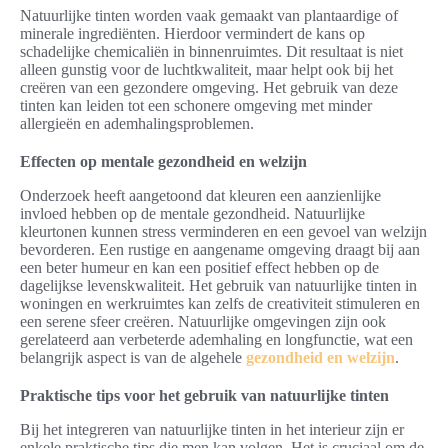
Natuurlijke tinten worden vaak gemaakt van plantaardige of
minerale ingrediënten. Hierdoor vermindert de kans op
schadelijke chemicaliën in binnenruimtes. Dit resultaat is niet
alleen gunstig voor de luchtkwaliteit, maar helpt ook bij het
creëren van een gezondere omgeving. Het gebruik van deze
tinten kan leiden tot een schonere omgeving met minder
allergieën en ademhalingsproblemen.
Effecten op mentale gezondheid en welzijn
Onderzoek heeft aangetoond dat kleuren een aanzienlijke
invloed hebben op de mentale gezondheid. Natuurlijke
kleurtonen kunnen stress verminderen en een gevoel van welzijn
bevorderen. Een rustige en aangename omgeving draagt bij aan
een beter humeur en kan een positief effect hebben op de
dagelijkse levenskwaliteit. Het gebruik van natuurlijke tinten in
woningen en werkruimtes kan zelfs de creativiteit stimuleren en
een serene sfeer creëren. Natuurlijke omgevingen zijn ook
gerelateerd aan verbeterde ademhaling en longfunctie, wat een
belangrijk aspect is van de algehele
gezondheid en welzijn
.
Praktische tips voor het gebruik van natuurlijke tinten
Bij het integreren van natuurlijke tinten in het interieur zijn er
enkele praktische tips die men kan volgen. Het is cruciaal om de