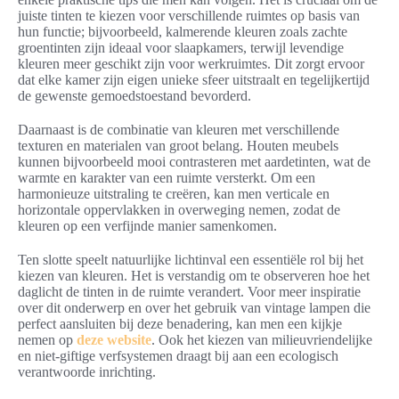
juiste tinten te kiezen voor verschillende ruimtes op basis van
hun functie; bijvoorbeeld, kalmerende kleuren zoals zachte
groentinten zijn ideaal voor slaapkamers, terwijl levendige
kleuren meer geschikt zijn voor werkruimtes. Dit zorgt ervoor
dat elke kamer zijn eigen unieke sfeer uitstraalt en tegelijkertijd
de gewenste gemoedstoestand bevorderd.
Daarnaast is de combinatie van kleuren met verschillende
texturen en materialen van groot belang. Houten meubels
kunnen bijvoorbeeld mooi contrasteren met aardetinten, wat de
warmte en karakter van een ruimte versterkt. Om een
harmonieuze uitstraling te creëren, kan men verticale en
horizontale oppervlakken in overweging nemen, zodat de
kleuren op een verfijnde manier samenkomen.
Ten slotte speelt natuurlijke lichtinval een essentiële rol bij het
kiezen van kleuren. Het is verstandig om te observeren hoe het
daglicht de tinten in de ruimte verandert. Voor meer inspiratie
over dit onderwerp en over het gebruik van vintage lampen die
perfect aansluiten bij deze benadering, kan men een kijkje
nemen op
deze website
. Ook het kiezen van milieuvriendelijke
en niet-giftige verfsystemen draagt bij aan een ecologisch
verantwoorde inrichting.