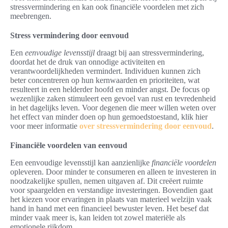
stressvermindering en kan ook financiële voordelen met zich
meebrengen.
Stress vermindering door eenvoud
Een
eenvoudige levensstijl
draagt bij aan stressvermindering,
doordat het de druk van onnodige activiteiten en
verantwoordelijkheden vermindert. Individuen kunnen zich
beter concentreren op hun kernwaarden en prioriteiten, wat
resulteert in een helderder hoofd en minder angst. De focus op
wezenlijke zaken stimuleert een gevoel van rust en tevredenheid
in het dagelijks leven. Voor degenen die meer willen weten over
het effect van minder doen op hun gemoedstoestand, klik hier
voor meer informatie
over stressvermindering door eenvoud
.
Financiële voordelen van eenvoud
Een eenvoudige levensstijl kan aanzienlijke
financiële voordelen
opleveren. Door minder te consumeren en alleen te investeren in
noodzakelijke spullen, nemen uitgaven af. Dit creëert ruimte
voor spaargelden en verstandige investeringen. Bovendien gaat
het kiezen voor ervaringen in plaats van materieel welzijn vaak
hand in hand met een financieel bewuster leven. Het besef dat
minder vaak meer is, kan leiden tot zowel materiële als
emotionele rijkdom.