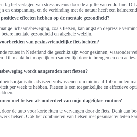
n bij het verlagen van stressniveaus door de afgifte van endorfine. Dit
jn en ontspanning, en de verbinding met de natuur heeft een kalmerend 
 positieve effecten hebben op de mentale gezondheid?
atige lichaamsbeweging, zoals fietsen, kan angst en depressie vermin
n betere mentale gezondheid en algehele welzijn.
voorbeelden van gezinsvriendelijke fietstochten?
lende routes in Nederland die geschikt zijn voor gezinnen, waaronder vei
n. Dit maakt het mogelijk om samen tijd door te brengen en een actieve 
msbeweging wordt aangeraden met fietsen?
heidsorganisatie adviseert volwassenen om minimaal 150 minuten matig
viteit per week te hebben. Fietsen is een toegankelijke en effectieve op
oldoen.
nnen met fietsen als onderdeel van mijn dagelijkse routine?
door de auto voor korte ritten te vervangen door de fiets. Denk aan 
 werk fietsen. Ook het combineren van fietsen met gezinsactiviteiten ka