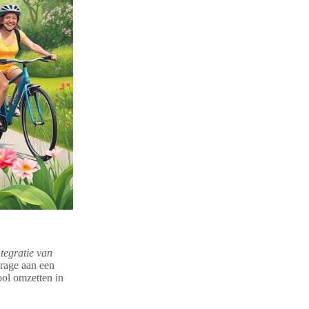
ntegratie van
drage aan een
ool omzetten in