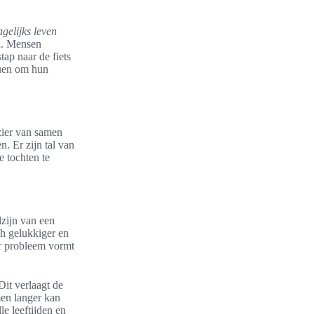
agelijks leven
n. Mensen
tap naar de fiets
duen om hun
ezier van samen
n. Er zijn tal van
 tochten te
lzijn van een
ch gelukkiger en
ter probleem vormt
it verlaagt de
men langer kan
e leeftijden en