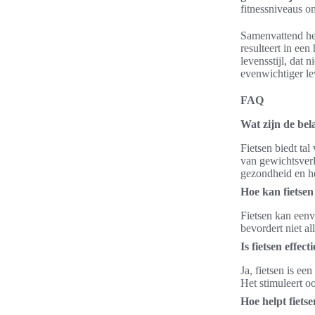
fitnessniveaus o
Samenvattend hee
resulteert in ee
levensstijl, dat
evenwichtiger le
FAQ
Wat zijn de bel
Fietsen biedt ta
van gewichtsverl
gezondheid en he
Hoe kan fietsen
Fietsen kan eenv
bevordert niet al
Is fietsen effec
Ja, fietsen is ee
Het stimuleert o
Hoe helpt fiets