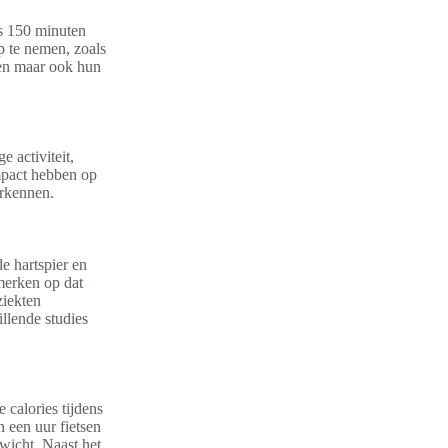
ns 150 minuten
 te nemen, zoals
ren maar ook hun
e activiteit,
impact hebben op
rkennen.
de hartspier en
 merken op dat
ziekten
llende studies
 calories tijdens
n een uur fietsen
wicht. Naast het