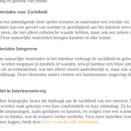
ing en gebruik van ruimte.
terialen voor Zachtheid
an een uitnodigende sfeer spelen texturen en materialen een cruciale rol
rialen kan een gevoel van warmte en gezelligheid aan het interieur toe
steen, die niet alleen esthetische waarde hebben, maar ook een zekere a
. Deze
natuurlijke materialen
brengen karakter in elke ruimte.
erialen Integreren
van
natuurlijke materialen
in het interieur verhoogt de zachtheid en geb
 worden toegepast in meubels of wanden, terwijl bamboe een frisse uitst
als accentmateriaal, wat niet alleen visueel aantrekkelijk is, maar ook 
ijdraagt. Deze elementen samen creëren een harmonieuze omgeving die
iel in Interieurontwerp
dere belangrijke factor die bijdraagt aan de zachtheid van een interieur.
 worden vaak gekozen voor hun comfortabele en luxe uitstraling. Zij 
erlei toepassingen, zoals gordijnen en kussens, en zorgen voor een warme
ns en kleden, wat de
texturen
verder versterkt. Voor meer inzichten over 
nen leggen, biedt deze
bron waardevolle informatie
.