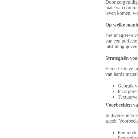
Door zorgvuldig 
mate van comfort 
leven komen, wat
Op welke manie
Het integreren v
van een perfecte
uitstraling geve
Strategieën voo
Een effectieve m
van harde materia
Gebruik 
Incorporer
Textuurvar
Voorbeelden va
In diverse interi
speelt. Voorbeel
Een moder