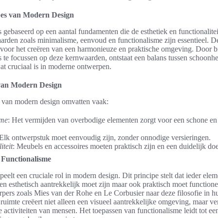
pes van Modern Design
 gebaseerd op een aantal fundamenten die de esthetiek en functionalitei
rden zoals minimalisme, eenvoud en functionalisme zijn essentieel. D
voor het creëren van een harmonieuze en praktische omgeving. Door b
es te focussen op deze kernwaarden, ontstaat een balans tussen schoonh
at cruciaal is in moderne ontwerpen.
an Modern Design
van modern design omvatten vaak:
sme
: Het vermijden van overbodige elementen zorgt voor een schone e
 Elk ontwerpstuk moet eenvoudig zijn, zonder onnodige versieringen.
iteit
: Meubels en accessoires moeten praktisch zijn en een duidelijk doe
 Functionalisme
eelt een cruciale rol in modern design. Dit principe stelt dat ieder elem
leen esthetisch aantrekkelijk moet zijn maar ook praktisch moet functione
pers zoals Mies van der Rohe en Le Corbusier naar deze filosofie in 
uimte creëert niet alleen een visueel aantrekkelijke omgeving, maar v
e activiteiten van mensen. Het toepassen van functionalisme leidt tot e