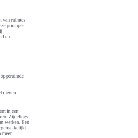
t van ruimtes
eze principes
ij
eid en
n opgeruimde
l dienen.
ent in een
ren. Zijdelings
hun werken. Een
ergemakkelijkt
en meer