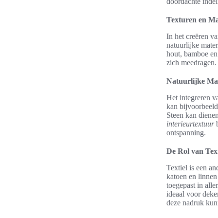
doordachte indel
Texturen en Ma
In het creëren v
natuurlijke mate
hout, bamboe en 
zich meedragen
Natuurlijke Mat
Het integreren 
kan bijvoorbeeld
Steen kan dienen 
interieurtextuur
b
ontspanning.
De Rol van Text
Textiel is een an
katoen en linnen
toegepast in all
ideaal voor deke
deze nadruk kun