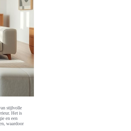
an stijlvolle
ieur. Het is
gie en een
nen, waardoor