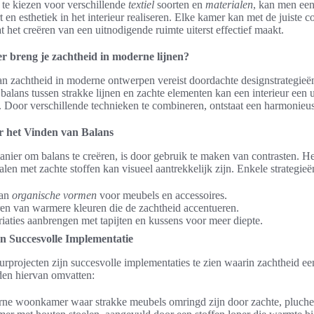
te kiezen voor verschillende
textiel
soorten en
materialen
, kan men ee
en esthetiek in het interieur realiseren. Elke kamer kan met de juiste c
 het creëren van een uitnodigende ruimte uiterst effectief maakt.
r breng je zachtheid in moderne lijnen?
an zachtheid in moderne ontwerpen vereist doordachte designstrategieë
 balans tussen strakke lijnen en zachte elementen kan een interieur een
n. Door verschillende technieken te combineren, ontstaat een harmonieu
r het Vinden van Balans
anier om balans te creëren, is door gebruik te maken van contrasten. 
len met zachte stoffen kan visueel aantrekkelijk zijn. Enkele strategieën
van
organische vormen
voor meubels en accessoires.
en van warmere kleuren die de zachtheid accentueren.
iaties aanbrengen met tapijten en kussens voor meer diepte.
n Succesvolle Implementatie
eurprojecten zijn succesvolle implementaties te zien waarin zachtheid een
den hiervan omvatten:
ne woonkamer waar strakke meubels omringd zijn door zachte, pluche