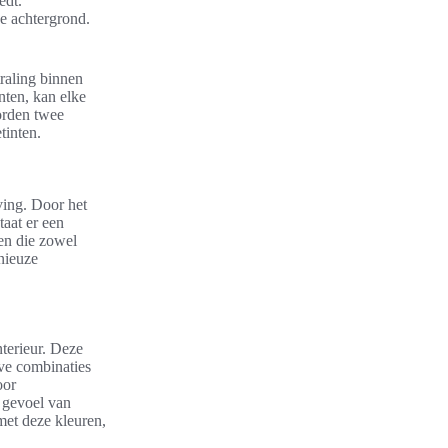
edt.
e achtergrond.
traling binnen
nten, kan elke
worden twee
tinten.
ving. Door het
taat er een
en die zowel
nieuze
nterieur. Deze
eve combinaties
oor
n gevoel van
met deze kleuren,