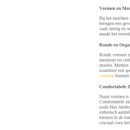
Vormen en Meu
Bij het inrichte
brengen een gevo
vaak streng en o
maakt het essent
Ronde en Orga
Ronde vormen zij
interieurs en cr
stoelen. Merken
waardoor een sp
vormen
kunnen o
Comfortabele Z
Naast vormen is 
Comfortabele zit
zoals Hay bieden
esthetisch aantr
kleuren in de ru
cruciaal voor he