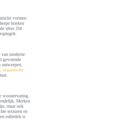
ganische vormen
scherpe hoeken
e sfeer. Dit
spiegelt.
en van moderne
oed gevormde
n ontwerpen,
, organische
taat.
ge woonervaring.
endelijk. Merken
ijn, maar ook
hte texturen en
n esthetiek is