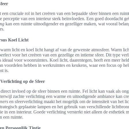
Sfeer
t een cruciale rol in het creëren van een bepaalde sfeer binnen een ruim
de perceptie van een interieur sterk beïnvloeden. Een goed doordacht g
ing
kan een ruimte uitnodigender en gezelliger maken, wat vooral belangr
rs.
sus Koel Licht
warm licht en koel licht hangt af van de gewenste atmosfeer. Warm lich
perfect voor het creëren van een gezellige en intieme sfeer. Dit type ver
s ideaal voor woonruimtes. Koel licht, daarentegen, heeft een meer hel
 kan voordelen hebben in werkruimtes en keukens, waar een focus op he
st is.
Verlichting op de Sfeer
 direct invloed op de sfeer binnen een ruimte. Fel licht kan vaak als onge
terwijl zachte verlichting een warme en uitnodigende ambiance kan cre
mers
en sfeerverlichting maakt het mogelijk om de intensiteit van het li
 Strategisch geplaatste lampen en het gebruik van verschillende lichtbr
e in een interieur. Goede verlichting versterkt niet alleen de esthetiek 
an een ruimte.
en Persoonlijk Tintje