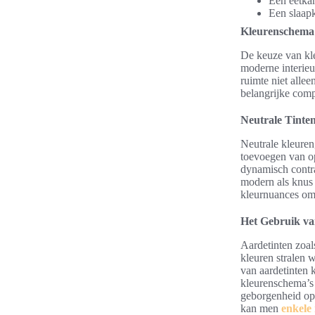
Een eetkam
Een slaapk
Kleurenschema’
De keuze van kle
moderne interieu
ruimte niet alle
belangrijke comp
Neutrale Tinte
Neutrale kleuren
toevoegen van op
dynamisch contra
modern als knus
kleurnuances om
Het Gebruik va
Aardetinten zoals
kleuren stralen w
van aardetinten
kleurenschema’s 
geborgenheid opr
kan men
enkele 