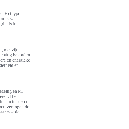
te. Het type
ebruik van
ijk is in
t, met zijn
lichting bevordert
dere en energieke
lderheid en
zellig en kil
ëren. Het
cht aan te passen
onnen verhogen de
maar ook de