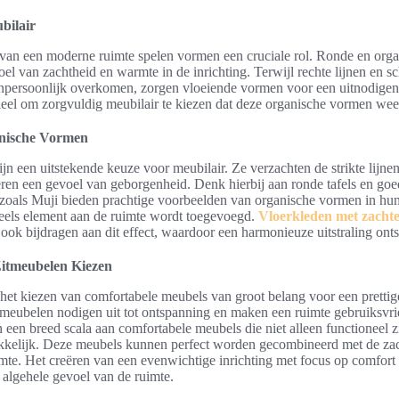
bilair
n van een moderne ruimte spelen vormen een cruciale rol. Ronde en or
el van zachtheid en warmte in de inrichting. Terwijl rechte lijnen en 
npersoonlijk overkomen, zorgen vloeiende vormen voor een uitnodigend
ieel om zorgvuldig meubilair te kiezen dat deze organische vormen weer
nische Vormen
n een uitstekende keuze voor meubilair. Ze verzachten de strikte lijn
eëren een gevoel van geborgenheid. Denk hierbij aan ronde tafels en g
 zoals Muji bieden prachtige voorbeelden van organische vormen in hu
eels element aan de ruimte wordt toegevoegd.
Vloerkleden met zachte
ok bijdragen aan dit effect, waardoor een harmonieuze uitstraling onts
itmeubelen Kiezen
het kiezen van comfortabele meubels van groot belang voor een pretti
meubelen nodigen uit tot ontspanning en maken een ruimte gebruiksvri
 een breed scala aan comfortabele meubels die niet alleen functioneel z
ekkelijk. Deze meubels kunnen perfect worden gecombineerd met de zac
imte. Het creëren van een evenwichtige inrichting met focus op comfort e
t algehele gevoel van de ruimte.