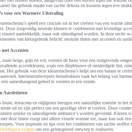
er met houten stoelen, aangevuld door een stoffen loper die warmte bi
amer die gebruik maakt van zachte dekens en kussens tegen een strakk
s voor een Warmere Uitstraling
urenschema’s speelt een cruciale rol in het creëren van een warme uits
rs. Door zorgvuldig neutrale kleuren te combineren met levendige acce
en visueel aantrekkelijk, maar ook uitnodigend worden. In deze sectie 
onenten van kleurgebruik belicht: neutrale tinten met accenten en aarde
n met Accenten
, zoals beige, grijs en wit, vormen de basis voor een rustgevende omge
vallende accentkleuren, zoals een diepblauwe of mosterdgele tint, onts
st. Het gebruik van deze kleurenschema’s helpt om een balans te creër
 aanvoelt. Interieurontwerpers benadrukken vaak het belang van harmo
 een samenhangend geheel te vormen in een ruimte.
n Aardetinten
 bruin, terracotta en olijfgroen brengen een natuurlijke essentie in het i
armte uit en zijn perfect om een gezellige sfeer te creëren. Door creati
 kunnen unieke en uitnodigende ambiance’s worden gevormd. Kiezen v
met deze tinten voegt niet alleen visuele warmte toe, maar kan ook ee
oepen. Voor inspiratie en tips over het combineren van zachte stoffen 
richtlijnen volgen
om een geïntegreerd ontwerp te realiseren.