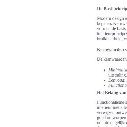
De Basisprinci
Modern design is
bepalen. Kernwaa
vormen de basis 
interieurprincip
bruikbaarheid, w
Kernwaarden v
De kernwaarden 
Minimali
uitstraling.
Eenvoud
:
Functional
Het Belang van
Functionalisme sp
interieur niet al
verwijzen ontwer
goed ontworpen r
ook de dagelijks