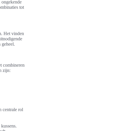
n ongekende
ombinaties tot
n. Het vinden
 uitnodigende
s geheel.
Het combineren
 zijn:
 centrale rol
 kussens.