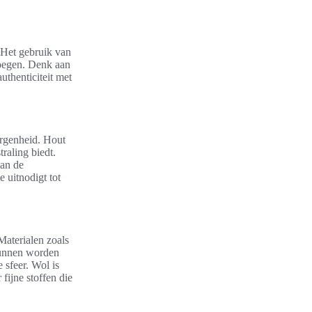
. Het gebruik van
voegen. Denk aan
uthenticiteit met
orgenheid. Hout
raling biedt.
aan de
 uitnodigt tot
 Materialen zoals
kunnen worden
 sfeer. Wol is
fijne stoffen die