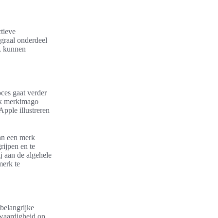
ctieve
egraal onderdeel
n, kunnen
oces gaat verder
ijk merkimago
Apple illustreren
an een merk
rijpen en te
j aan de algehele
merk te
belangrijke
fwaardigheid op