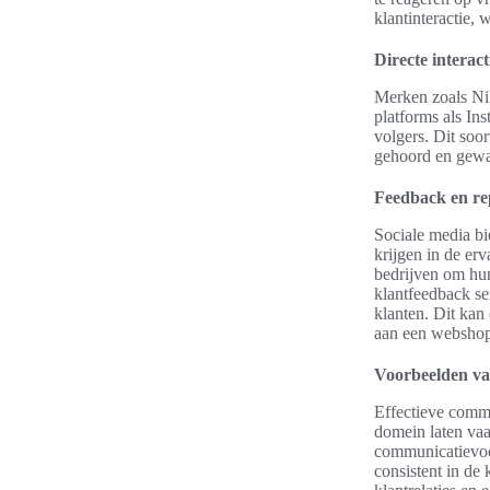
klantinteractie, 
Directe interac
Merken zoals Nik
platforms als In
volgers. Dit soo
gehoord en gewaa
Feedback en r
Sociale media b
krijgen in de er
bedrijven om h
klantfeedback s
klanten. Dit kan
aan een webshop
Voorbeelden va
Effectieve commu
domein laten va
communicatievoor
consistent in de