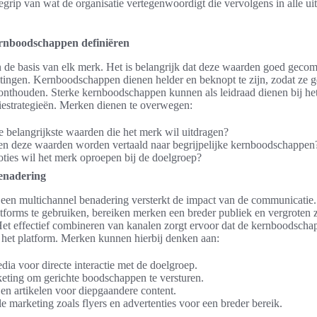
egrip van wat de organisatie vertegenwoordigt die vervolgens in alle ui
rnboodschappen definiëren
de basis van elk merk. Het is belangrijk dat deze waarden goed geco
itingen. Kernboodschappen dienen helder en beknopt te zijn, zodat ze 
nthouden. Sterke kernboodschappen kunnen als leidraad dienen bij he
estrategieën. Merken dienen te overwegen:
e belangrijkste waarden die het merk wil uitdragen?
n deze waarden worden vertaald naar begrijpelijke kernboodschappen
ties wil het merk oproepen bij de doelgroep?
enadering
 een multichannel benadering versterkt de impact van de communicatie
atforms te gebruiken, bereiken merken een breder publiek en vergroten 
et effectief combineren van kanalen zorgt ervoor dat de kernboodscha
 het platform. Merken kunnen hierbij denken aan:
dia voor directe interactie met de doelgroep.
eting om gerichte boodschappen te versturen.
en artikelen voor diepgaandere content.
le marketing zoals flyers en advertenties voor een breder bereik.