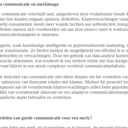
an communicatie en merkimago
communicatie verschuift snel, aangedreven door evolutionaire trends d
et hun klanten omgaan opnieuw definiëren. Klantverwachtingen vera
rbij consumenten steeds meer waarde hechten aan authenticiteit, transp
Merken moeten zich voorbereiden om aan deze nieuwe eisen te voldoen
municatiestrategieën te omarmen.
ogieën, zoals kunstmatige intelligentie en gepersonaliseerde marketing, 
deze transformatie. Ze bieden merken de mogelijkheid om efficiënt in te 
tbehoeften en verwachtingen. Door het gebruik van data-analyse kunne
ractie afstemmen, wat resulteert in een sterkere relatie met hun doelgr
levant blijven in een steeds complexer wordend communicatieplatform.
 de toekomst van communicatie niet alleen draaien om het versterken v
 opbouwen van duurzame relaties met klanten. Merken die proactief in
anpassen aan de veranderende klantverwachtingen zullen beter gepositio
del van voortdurende innovatie en een adaptieve communicatiestrategi
namische markt behouden en versterken.
ordelen van goede communicatie voor een merk?
ie helpt een merk om klantrelaties op te bouwen, de reputatie binnen