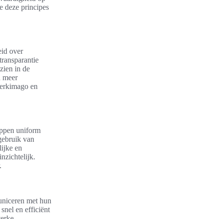
e deze principes
eid over
transparantie
 zien in de
h meer
merkimago en
appen uniform
gebruik van
lijke en
nzichtelijk.
.
municeren met hun
snel en efficiënt
terke