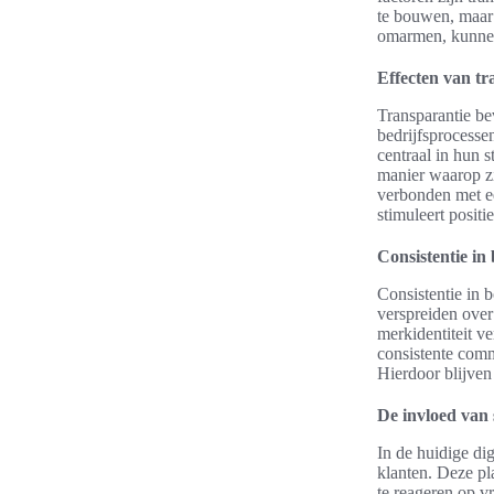
te bouwen, maar 
omarmen, kunnen
Effecten van tr
Transparantie b
bedrijfsprocesse
centraal in hun st
manier waarop z
verbonden met ee
stimuleert posit
Consistentie in
Consistentie in
verspreiden over
merkidentiteit v
consistente comm
Hierdoor blijven
De invloed van
In de huidige di
klanten. Deze pla
te reageren op v