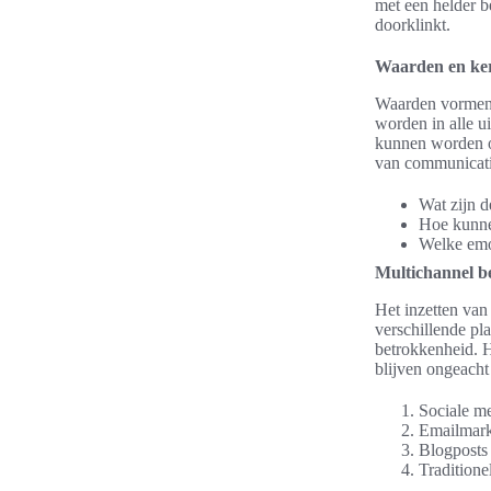
met een helder b
doorklinkt.
Waarden en ke
Waarden vormen 
worden in alle u
kunnen worden o
van communicati
Wat zijn d
Hoe kunne
Welke emo
Multichannel b
Het inzetten van
verschillende pl
betrokkenheid. H
blijven ongeacht
Sociale me
Emailmark
Blogposts 
Traditione