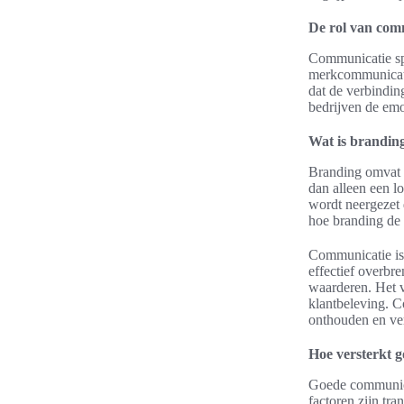
De rol van com
Communicatie spee
merkcommunicatie
dat de verbindin
bedrijven de em
Wat is brandin
Branding omvat h
dan alleen een l
wordt neergezet 
hoe branding de
Communicatie is
effectief overbr
waarderen. Het v
klantbeleving. C
onthouden en vers
Hoe versterkt 
Goede communicat
factoren zijn tr