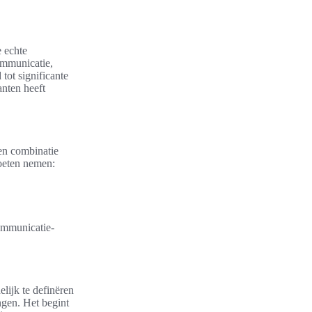
e echte
ommunicatie,
tot significante
nten heeft
en combinatie
oeten nemen:
ommunicatie-
lijk te definëren
ngen. Het begint