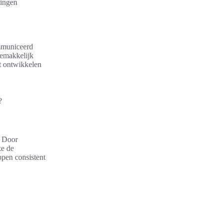
tingen
mmuniceerd
gemakkelijk
t ontwikkelen
?
. Door
ze de
ppen consistent