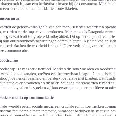
dragen ook bij aan een herkenbaar imago bij de consument. Merken di
 een sterke band met hun klanten ontwikkelen.
ansparantie
evordert de geloofwaardigheid van een merk. Klanten waarderen openh
n, waarden en de impact van producten. Merken zoals Patagonia zetten 
rategie, wat leidt tot grotere klantloyaliteit. Dit opmerkelijke effect is te
ij hun duurzaamheidsinspanningen communiceren. Klanten voelen zic
n merk dat hen de waarheid laat zien. Deze verbinding versterkt het 
ieve communicatie.
 boodschap
 boodschap is evenzeer essentieel. Merken die hun waarden en boodsch
 verschillende kanalen, creëren een betrouwbaar imago. Dit consistent 
erhoogt de herkenbaarheid en versterkt de relatie met klanten. Een duide
unicatie over producten en diensten houdt de merkwaarden levend en i
 klanten loyaal en bespreken zij hun ervaringen op een positieve manier
 sociale media op communicatie
gitale wereld spelen sociale media een cruciale rol in hoe merken com
tforms faciliteren directe interactie, waardoor bedrijven in staat zijn om 
ragen en opmerkingen van hun publiek. Deze nabijheid bevordert een s