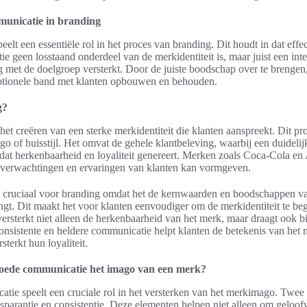
municatie in branding
lt een essentiële rol in het proces van branding. Dit houdt in dat effe
 geen losstaand onderdeel van de merkidentiteit is, maar juist een int
g met de doelgroep versterkt. Door de juiste boodschap over te brenge
otionele band met klanten opbouwen en behouden.
g?
et creëren van een sterke merkidentiteit die klanten aanspreekt. Dit pr
ogo of huisstijl. Het omvat de gehele klantbeleving, waarbij een duidel
dat herkenbaarheid en loyaliteit genereert. Merken zoals Coca-Cola en 
 verwachtingen en ervaringen van klanten kan vormgeven.
 cruciaal voor branding omdat het de kernwaarden en boodschappen v
engt. Dit maakt het voor klanten eenvoudiger om de merkidentiteit te beg
ersterkt niet alleen de herkenbaarheid van het merk, maar draagt ook bi
onsistente en heldere communicatie helpt klanten de betekenis van het 
terkt hun loyaliteit.
goede communicatie het imago van een merk?
ie speelt een cruciale rol in het versterken van het merkimago. Twee 
ansparantie en consistentie. Deze elementen helpen niet alleen om geloo