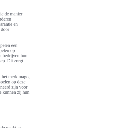
ie de manier
nderen
arantie en
 door
spelen een
spelen op
n bedrijven hun
oep. Dit zorgt
an het merkimago,
spelen op deze
neerd zijn voor
e kunnen zij hun
 de markt te