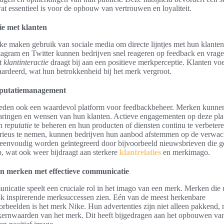
wat essentieel is voor de opbouw van vertrouwen en loyaliteit.
tie met klanten
e maken gebruik van sociale media om directe lijntjes met hun klanten 
stagram en Twitter kunnen bedrijven snel reageren op feedback en vrag
rt
klantinteractie
draagt bij aan een positieve merkperceptie. Klanten voe
rdeerd, wat hun betrokkenheid bij het merk vergroot.
eputatiemanagement
ieden ook een waardevol platform voor feedbackbeheer. Merken kunnen
varingen en wensen van hun klanten. Actieve engagementen op deze pla
un
reputatie
te beheren en hun producten of diensten continu te verbeter
erieus te nemen, kunnen bedrijven hun aanbod afstemmen op de verwac
 eenvoudig worden geïntegreerd door bijvoorbeeld nieuwsbrieven die g
, wat ook weer bijdraagt aan sterkere
klantrelaties
en merkimago.
n merken met effectieve communicatie
nicatie speelt een cruciale rol in het imago van een merk. Merken die u
ak inspirerende merksuccessen zien. Eén van de meest herkenbare
beelden is het merk Nike. Hun advertenties zijn niet alleen pakkend,
 kernwaarden van het merk. Dit heeft bijgedragen aan het opbouwen van