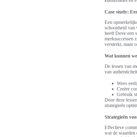
klantrelaties en 
Case study: Ee
Een opmerkelijke
schoonheid van 
heeft Dove een s
merksuccessen zo
versterkt, maar 
Wat kunnen we 
De lessen van me
van authenticite
Wees eerli
Creëer con
Gebruik st
Door deze lessen
strategieën opti
Strategieën voo
Effectieve commu
wat de waarden e