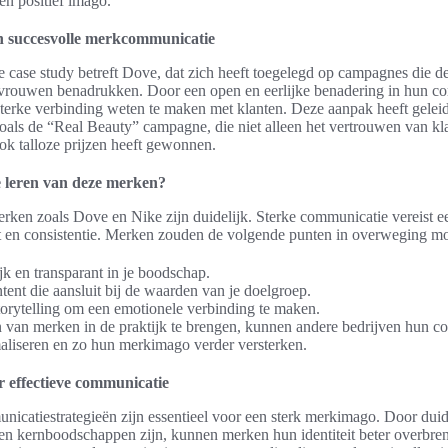
een positief imago.
n succesvolle merkcommunicatie
 case study betreft Dove, dat zich heeft toegelegd op campagnes die d
vrouwen benadrukken. Door een open en eerlijke benadering in hun c
terke verbinding weten te maken met klanten. Deze aanpak heeft geleid 
als de “Real Beauty” campagne, die niet alleen het vertrouwen van kla
ook talloze prijzen heeft gewonnen.
leren van deze merken?
rken zoals Dove en Nike zijn duidelijk. Sterke communicatie vereist e
it en consistentie. Merken zouden de volgende punten in overweging m
jk en transparant in je boodschap.
tent die aansluit bij de waarden van je doelgroep.
orytelling om een emotionele verbinding te maken.
 van merken in de praktijk te brengen, kunnen andere bedrijven hun c
maliseren en zo hun merkimago verder versterken.
r effectieve communicatie
nicatiestrategieën zijn essentieel voor een sterk merkimago. Door duide
n kernboodschappen zijn, kunnen merken hun identiteit beter overbre