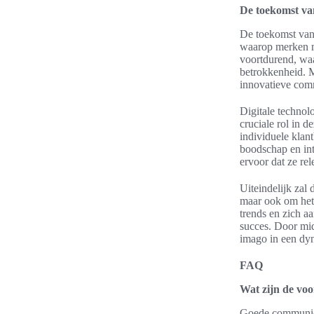
De toekomst v
De toekomst van 
waarop merken m
voortdurend, waa
betrokkenheid. 
innovatieve com
Digitale technol
cruciale rol in 
individuele klan
boodschap en inte
ervoor dat ze re
Uiteindelijk zal
maar ook om het
trends en zich a
succes. Door mid
imago in een dy
FAQ
Wat zijn de vo
Goede communicat