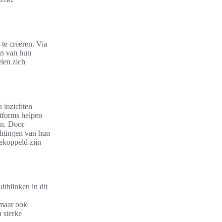
te creëren. Via
en van hun
len zich
 inzichten
tforms helpen
en. Door
htingen van hun
ekoppeld zijn
itblinken in dit
 maar ook
 sterke