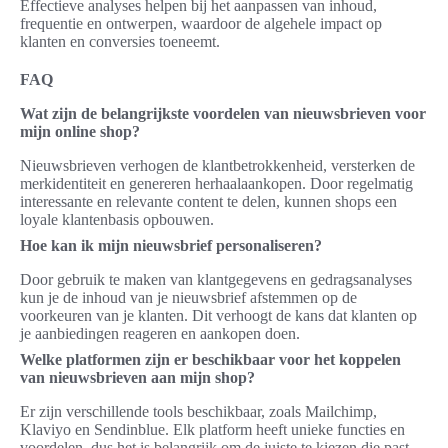
Effectieve analyses helpen bij het aanpassen van inhoud,
frequentie en ontwerpen, waardoor de algehele impact op
klanten en conversies toeneemt.
FAQ
Wat zijn de belangrijkste voordelen van nieuwsbrieven voor
mijn online shop?
Nieuwsbrieven verhogen de klantbetrokkenheid, versterken de
merkidentiteit en genereren herhaalaankopen. Door regelmatig
interessante en relevante content te delen, kunnen shops een
loyale klantenbasis opbouwen.
Hoe kan ik mijn nieuwsbrief personaliseren?
Door gebruik te maken van klantgegevens en gedragsanalyses
kun je de inhoud van je nieuwsbrief afstemmen op de
voorkeuren van je klanten. Dit verhoogt de kans dat klanten op
je aanbiedingen reageren en aankopen doen.
Welke platformen zijn er beschikbaar voor het koppelen
van nieuwsbrieven aan mijn shop?
Er zijn verschillende tools beschikbaar, zoals Mailchimp,
Klaviyo en Sendinblue. Elk platform heeft unieke functies en
voordelen, dus het is belangrijk om de juiste te kiezen die past