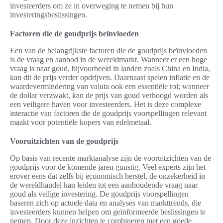
investeerders om ze in overweging te nemen bij hun
investeringsbeslissingen.
Factoren die de goudprijs beïnvloeden
Een van de belangrijkste factoren die de goudprijs beïnvloeden
is de vraag en aanbod in de wereldmarkt. Wanneer er een hoge
vraag is naar goud, bijvoorbeeld in landen zoals China en India,
kan dit de prijs verder opdrijven. Daarnaast spelen inflatie en de
waardevermindering van valuta ook een essentiële rol; wanneer
de dollar verzwakt, kan de prijs van goud verhoogd worden als
een veiligere haven voor investeerders. Het is deze complexe
interactie van factoren die de goudprijs voorspellingen relevant
maakt voor potentiële kopers van edelmetaal.
Vooruitzichten van de goudprijs
Op basis van recente marktanalyse zijn de vooruitzichten van de
goudprijs voor de komende jaren gunstig. Veel experts zijn het
erover eens dat zelfs bij economisch herstel, de onzekerheid in
de wereldhandel kan leiden tot een aanhoudende vraag naar
goud als veilige investering. De goudprijs voorspellingen
baseren zich op actuele data en analyses van markttrends, die
investeerders kunnen helpen om geïnformeerde beslissingen te
nemen. Door deze inzichten te combineren met een goede