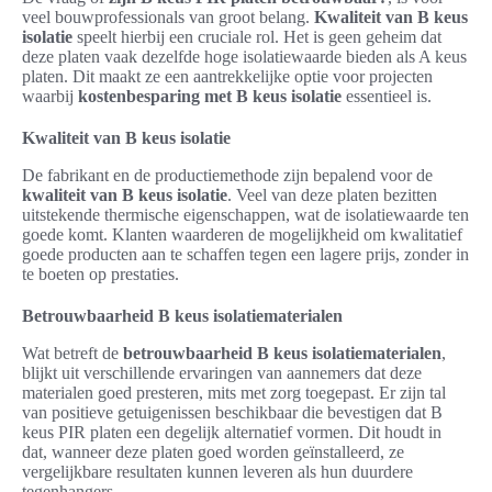
veel bouwprofessionals van groot belang.
Kwaliteit van B keus
isolatie
speelt hierbij een cruciale rol. Het is geen geheim dat
deze platen vaak dezelfde hoge isolatiewaarde bieden als A keus
platen. Dit maakt ze een aantrekkelijke optie voor projecten
waarbij
kostenbesparing met B keus isolatie
essentieel is.
Kwaliteit van B keus isolatie
De fabrikant en de productiemethode zijn bepalend voor de
kwaliteit van B keus isolatie
. Veel van deze platen bezitten
uitstekende thermische eigenschappen, wat de isolatiewaarde ten
goede komt. Klanten waarderen de mogelijkheid om kwalitatief
goede producten aan te schaffen tegen een lagere prijs, zonder in
te boeten op prestaties.
Betrouwbaarheid B keus isolatiematerialen
Wat betreft de
betrouwbaarheid B keus isolatiematerialen
,
blijkt uit verschillende ervaringen van aannemers dat deze
materialen goed presteren, mits met zorg toegepast. Er zijn tal
van positieve getuigenissen beschikbaar die bevestigen dat B
keus PIR platen een degelijk alternatief vormen. Dit houdt in
dat, wanneer deze platen goed worden geïnstalleerd, ze
vergelijkbare resultaten kunnen leveren als hun duurdere
tegenhangers.