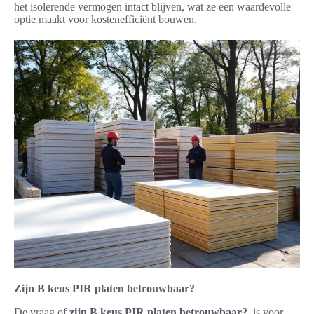
het isolerende vermogen intact blijven, wat ze een waardevolle
optie maakt voor kostenefficiënt bouwen.
Zijn B keus PIR platen betrouwbaar?
De vraag of
zijn B keus PIR platen betrouwbaar?
, is voor