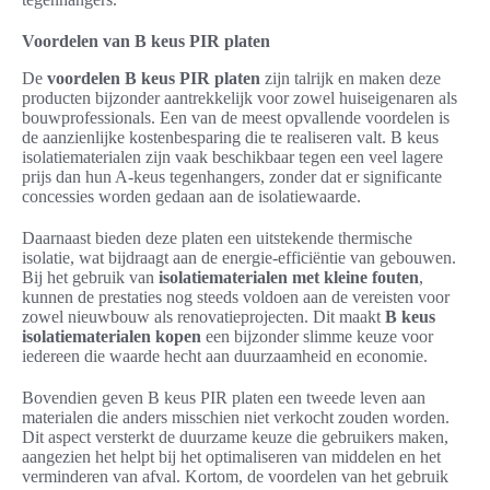
Voordelen van B keus PIR platen
De
voordelen B keus PIR platen
zijn talrijk en maken deze
producten bijzonder aantrekkelijk voor zowel huiseigenaren als
bouwprofessionals. Een van de meest opvallende voordelen is
de aanzienlijke kostenbesparing die te realiseren valt. B keus
isolatiematerialen zijn vaak beschikbaar tegen een veel lagere
prijs dan hun A-keus tegenhangers, zonder dat er significante
concessies worden gedaan aan de isolatiewaarde.
Daarnaast bieden deze platen een uitstekende thermische
isolatie, wat bijdraagt aan de energie-efficiëntie van gebouwen.
Bij het gebruik van
isolatiematerialen met kleine fouten
,
kunnen de prestaties nog steeds voldoen aan de vereisten voor
zowel nieuwbouw als renovatieprojecten. Dit maakt
B keus
isolatiematerialen kopen
een bijzonder slimme keuze voor
iedereen die waarde hecht aan duurzaamheid en economie.
Bovendien geven B keus PIR platen een tweede leven aan
materialen die anders misschien niet verkocht zouden worden.
Dit aspect versterkt de duurzame keuze die gebruikers maken,
aangezien het helpt bij het optimaliseren van middelen en het
verminderen van afval. Kortom, de voordelen van het gebruik