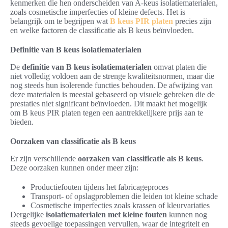
kenmerken die hen onderscheiden van A-keus isolatiematerialen,
zoals cosmetische imperfecties of kleine defects. Het is
belangrijk om te begrijpen wat
B keus PIR platen
precies zijn
en welke factoren de classificatie als B keus beïnvloeden.
Definitie van B keus isolatiematerialen
De
definitie van B keus isolatiematerialen
omvat platen die
niet volledig voldoen aan de strenge kwaliteitsnormen, maar die
nog steeds hun isolerende functies behouden. De afwijzing van
deze materialen is meestal gebaseerd op visuele gebreken die de
prestaties niet significant beïnvloeden. Dit maakt het mogelijk
om B keus PIR platen tegen een aantrekkelijkere prijs aan te
bieden.
Oorzaken van classificatie als B keus
Er zijn verschillende
oorzaken van classificatie als B keus
.
Deze oorzaken kunnen onder meer zijn:
Productiefouten tijdens het fabricageproces
Transport- of opslagproblemen die leiden tot kleine schade
Cosmetische imperfecties zoals krassen of kleurvariaties
Dergelijke
isolatiematerialen met kleine fouten
kunnen nog
steeds gevoelige toepassingen vervullen, waar de integriteit en