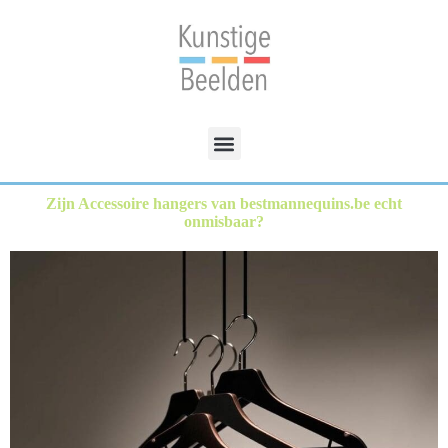
Zijn Accessoire hangers van bestmannequins.be echt
onmisbaar?