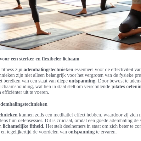
 voor een sterker en flexibeler lichaam
 fitness zijn
ademhalingstechnieken
essentieel voor de effectiviteit v
hnieken zijn niet alleen belangrijk voor het vergroten van de fysieke pre
et bereiken van een staat van diepe
ontspanning.
Door bewust te adem
ichaamshouding, wat hen in staat stelt om verschillende
pilates oefeni
 efficiënter uit te voeren.
 ademhalingstechnieken
chnieken
kunnen zelfs een meditatief effect hebben, waardoor zij zich 
dens hun oefensessies. Dit is cruciaal, omdat een goede ademhaling de sl
an
lichamelijke fitheid.
Het stelt deelnemers in staat om zich beter te co
n tegelijkertijd de voordelen van
ontspanning
te ervaren.