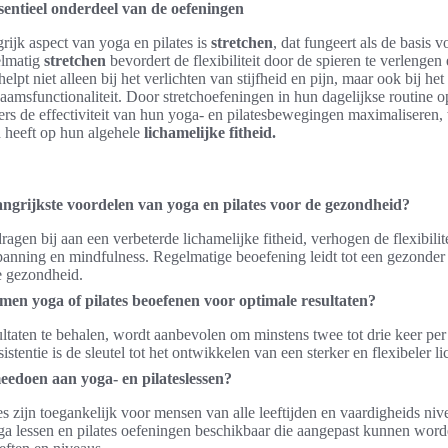
ssentieel onderdeel van de oefeningen
rijk aspect van yoga en pilates is
stretchen
, dat fungeert als de basis 
elmatig
stretchen
bevordert de flexibiliteit door de spieren te verlengen 
elpt niet alleen bij het verlichten van stijfheid en pijn, maar ook bij he
aamsfunctionaliteit. Door stretchoefeningen in hun dagelijkse routine o
s de effectiviteit van hun yoga- en pilatesbewegingen maximaliseren,
d heeft op hun algehele
lichamelijke fitheid.
angrijkste voordelen van yoga en pilates voor de gezondheid?
ragen bij aan een verbeterde lichamelijke fitheid, verhogen de flexibilite
anning en mindfulness. Regelmatige beoefening leidt tot een gezonder
ke gezondheid.
en yoga of pilates beoefenen voor optimale resultaten?
ltaten te behalen, wordt aanbevolen om minstens twee tot drie keer per
istentie is de sleutel tot het ontwikkelen van een sterker en flexibeler l
edoen aan yoga- en pilateslessen?
es zijn toegankelijk voor mensen van alle leeftijden en vaardigheids niv
ga lessen en pilates oefeningen beschikbaar die aangepast kunnen wor