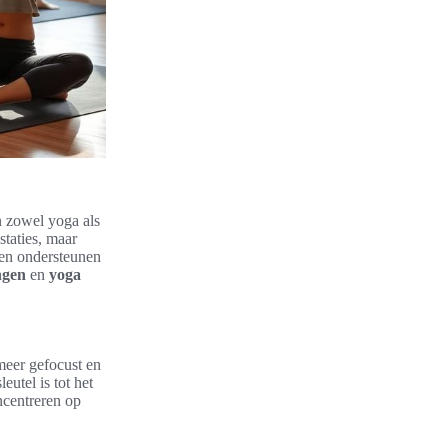
an zowel yoga als
staties, maar
en ondersteunen
ngen
en
yoga
meer gefocust en
eutel is tot het
ncentreren op