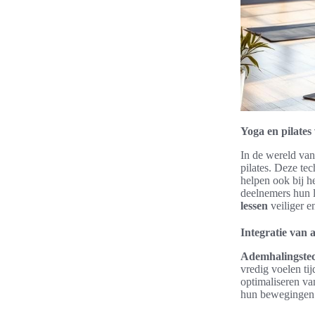
Yoga en pilates
In de wereld van
pilates. Deze tec
helpen ook bij h
deelnemers hun l
lessen
veiliger en
Integratie van
Ademhalingste
vredig voelen tij
optimaliseren v
hun bewegingen e