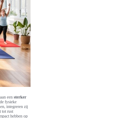
n aan een
sterker
 de fysieke
n, integreren zij
tot rust
 impact hebben op