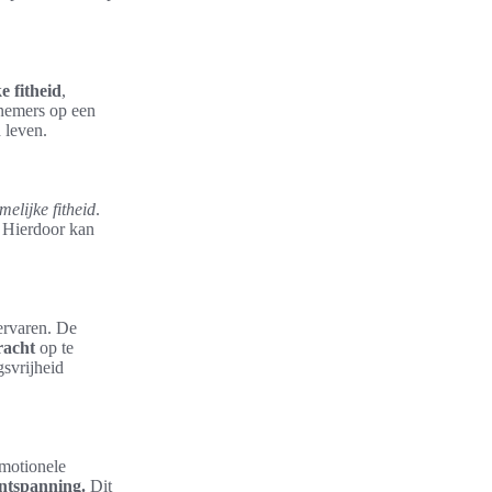
e fitheid
,
lnemers op een
 leven.
melijke fitheid
.
 Hierdoor kan
ervaren. De
racht
op te
gsvrijheid
emotionele
ntspanning.
Dit