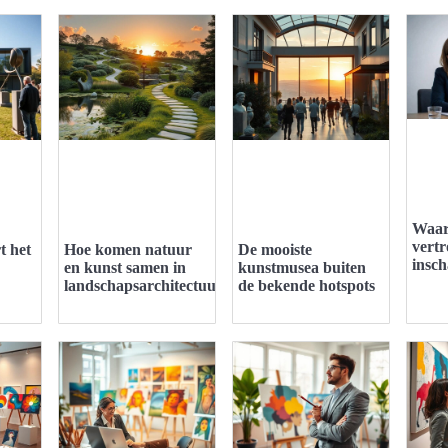
Waar
vert
 het
Hoe komen natuur
De mooiste
insc
en kunst samen in
kunstmusea buiten
landschapsarchitectuur?
de bekende hotspots