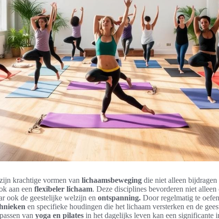
zijn krachtige vormen van
lichaamsbeweging
die niet alleen bijdrage
ook aan een
flexibeler lichaam
. Deze disciplines bevorderen niet alleen
ar ook de geestelijke welzijn en
ontspanning.
Door regelmatig te oefene
hnieken
en specifieke houdingen die het lichaam versterken en de geest 
epassen van
yoga en pilates
in het dagelijks leven kan een significante