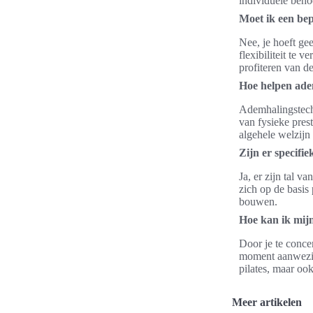
individuele beho
Moet ik een bep
Nee, je hoeft gee
flexibiliteit te 
profiteren van de
Hoe helpen adem
Ademhalingstechni
van fysieke pres
algehele welzijn
Zijn er specifi
Ja, er zijn tal v
zich op de basis
bouwen.
Hoe kan ik mijn
Door je te conce
moment aanwezig t
pilates, maar ook
Meer artikelen