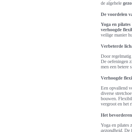
de algehele
gezo
De voordelen va
Yoga en pilates
verhoogde flexib
veilige manier h
Verbeterde lich
Door regelmatig 
De oefeningen 
men een betere s
Verhoogde flexib
Een opvallend vo
diverse stretcho
bouwen. Flexibil
vergroot en het r
Het bevorderen
Yoga en pilates 
gezondheid
. De 