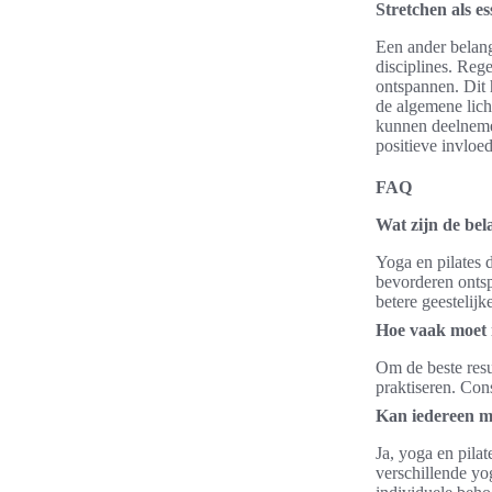
Stretchen als e
Een ander belang
disciplines. Reg
ontspannen. Dit h
de algemene lich
kunnen deelnemer
positieve invloe
FAQ
Wat zijn de bel
Yoga en pilates d
bevorderen ontsp
betere geestelij
Hoe vaak moet m
Om de beste resu
praktiseren. Cons
Kan iedereen me
Ja, yoga en pilat
verschillende yo