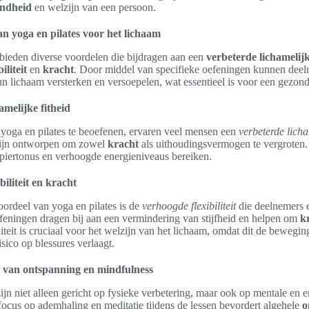
ndheid
en welzijn van een persoon.
n yoga en pilates voor het lichaam
bieden diverse voordelen die bijdragen aan een
verbeterde lichamelijk
iliteit
en
kracht
. Door middel van specifieke oefeningen kunnen dee
un lichaam versterken en versoepelen, wat essentieel is voor een gezond
amelijke fitheid
yoga en pilates te beoefenen, ervaren veel mensen een
verbeterde licha
zijn ontworpen om zowel
kracht
als uithoudingsvermogen te vergroten.
piertonus en verhoogde energieniveaus bereiken.
iliteit en kracht
ordeel van yoga en pilates is de
verhoogde flexibiliteit
die deelnemers 
efeningen dragen bij aan een vermindering van stijfheid en helpen om
k
iteit is cruciaal voor het welzijn van het lichaam, omdat dit de bewegin
isico op blessures verlaagt.
 van ontspanning en mindfulness
zijn niet alleen gericht op fysieke verbetering, maar ook op mentale en 
focus op ademhaling en meditatie tijdens de lessen bevordert algehele
o