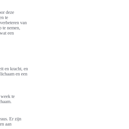
voor deze
en te
t verbeteren van
p te nemen,
 wat een
it en kracht, en
 lichaam en een
 week te
ichaam.
eaus. Er zijn
den aan