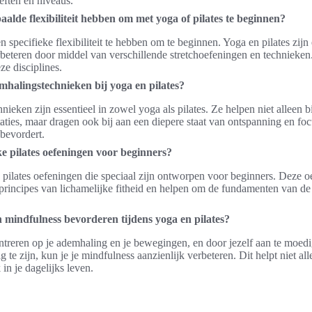
eften en niveaus.
aalde flexibiliteit hebben om met yoga of pilates te beginnen?
n specifieke flexibiliteit te hebben om te beginnen. Yoga en pilates zij
verbeteren door middel van verschillende stretchoefeningen en technieken
ze disciplines.
halingstechnieken bij yoga en pilates?
eken zijn essentieel in zowel yoga als pilates. Ze helpen niet alleen bi
taties, maar dragen ook bij aan een diepere staat van ontspanning en foc
 bevordert.
eke pilates oefeningen voor beginners?
an pilates oefeningen die speciaal zijn ontworpen voor beginners. Deze 
 principes van lichamelijke fitheid en helpen om de fundamenten van de 
 mindfulness bevorderen tijdens yoga en pilates?
ntreren op je ademhaling en je bewegingen, en door jezelf aan te moed
e zijn, kun je je mindfulness aanzienlijk verbeteren. Dit helpt niet all
 in je dagelijks leven.