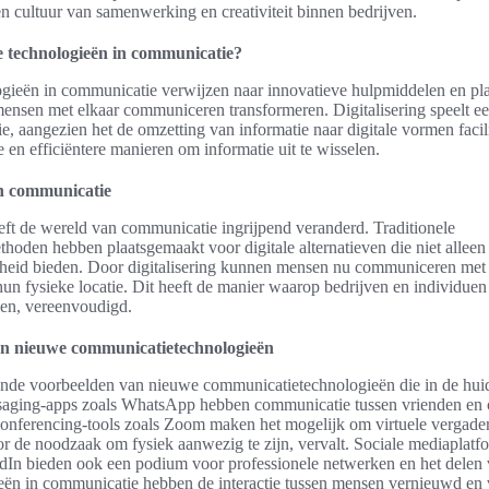
en cultuur van samenwerking en creativiteit binnen bedrijven.
e technologieën in communicatie?
gieën in communicatie verwijzen naar innovatieve hulpmiddelen en pla
nsen met elkaar communiceren transformeren. Digitalisering speelt een
e, aangezien het de omzetting van informatie naar digitale vormen facili
re en efficiëntere manieren om informatie uit te wisselen.
en communicatie
eeft de wereld van communicatie ingrijpend veranderd. Traditionele
oden hebben plaatsgemaakt voor digitale alternatieven die niet alleen
kheid bieden. Door digitalisering kunnen mensen nu communiceren met 
un fysieke locatie. Dit heeft de manier waarop bedrijven en individu
len, vereenvoudigd.
n nieuwe communicatietechnologieën
lende voorbeelden van nieuwe communicatietechnologieën die in de huidi
ssaging-apps zoals WhatsApp hebben communicatie tussen vrienden en 
onferencing-tools zoals Zoom maken het mogelijk om virtuele vergader
 de noodzaak om fysiek aanwezig te zijn, vervalt. Sociale mediaplatf
dIn bieden ook een podium voor professionele netwerken en het delen
ën in communicatie hebben de interactie tussen mensen vernieuwd en v