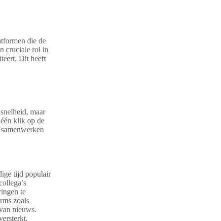
tformen die de
 cruciale rol in
teert. Dit heeft
 snelheid, maar
één klik op de
en samenwerken
ge tijd populair
collega’s
ingen te
orms zoals
 van nieuws.
ersterkt.