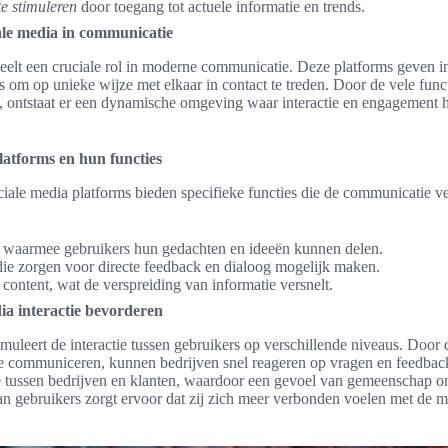
te stimuleren
door toegang tot actuele informatie en trends.
ale media in communicatie
eelt een cruciale rol in moderne communicatie. Deze platforms geven i
s om op unieke wijze met elkaar in contact te treden. Door de vele func
, ontstaat er een dynamische omgeving waar interactie en engagement h
latforms en hun functies
ciale media platforms bieden specifieke functies die de communicatie v
, waarmee gebruikers hun gedachten en ideeën kunnen delen.
die zorgen voor directe feedback en dialoog mogelijk maken.
content, wat de verspreiding van informatie versnelt.
ia interactie bevorderen
imuleert de interactie tussen gebruikers op verschillende niveaus. Door
te communiceren, kunnen bedrijven snel reageren op vragen en feedback
 tussen bedrijven en klanten, waardoor een gevoel van gemeenschap on
n gebruikers zorgt ervoor dat zij zich meer verbonden voelen met de me