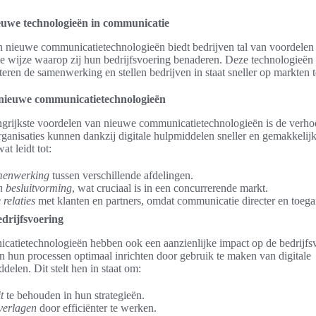
uwe technologieën in communicatie
 nieuwe communicatietechnologieën biedt bedrijven tal van voordelen 
de wijze waarop zij hun bedrijfsvoering benaderen. Deze technologieën 
teren de samenwerking en stellen bedrijven in staat sneller op markten t
nieuwe communicatietechnologieën
grijkste voordelen van nieuwe communicatietechnologieën is de verhoo
ganisaties kunnen dankzij digitale hulpmiddelen sneller en gemakkelij
t leidt tot:
menwerking
tussen verschillende afdelingen.
n besluitvorming
, wat cruciaal is in een concurrerende markt.
 relaties
met klanten en partners, omdat communicatie directer en toegan
drijfsvoering
atietechnologieën hebben ook een aanzienlijke impact op de bedrijfs
 hun processen optimaal inrichten door gebruik te maken van digitale
elen. Dit stelt hen in staat om:
t
te behouden in hun strategieën.
verlagen
door efficiënter te werken.