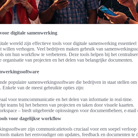
s voor digitale samenwerking
itale wereld zijn effectieve tools voor digitale samenwerking essentieel
it willen verhogen. Veel bedrijven maken gebruik van samenwerkingss
s om hun workflow te verbeteren. Deze tools helpen bij het centralise
 organisatie van projecten en het delen van belangrijke documenten.
nwerkingssoftware
ende populaire samenwerkingssoftware die bedrijven in staat stellen om 
 Enkele van de meest gebruikte opties zijn:
eaal voor teamcommunicatie en het delen van informatie in real-time.
elpt teams bij het beheren van projecten en taken door visuele kaarten.
rkspace – biedt uitgebreide oplossingen voor documentbeheer, e-mail 
ols voor dagelijkse workflow
ngssoftware zijn communicatietools cruciaal voor een soepel verloop 
 tools maken het eenvoudiger om updates, feedback en documenten te 