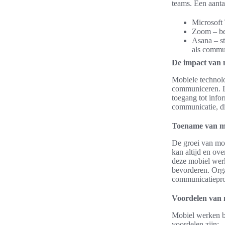
teams. Een aanta
Microsoft 
Zoom – bek
Asana – st
als commu
De impact van 
Mobiele technolo
communiceren. D
toegang tot info
communicatie, die
Toename van m
De groei van mo
kan altijd en ov
deze mobiel wer
bevorderen. Orga
communicatieproc
Voordelen van 
Mobiel werken bi
voordelen zijn: