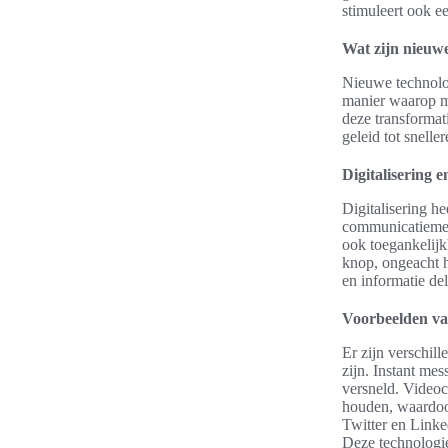
stimuleert ook e
Wat zijn nieuw
Nieuwe technolo
manier waarop me
deze transformati
geleid tot snelle
Digitalisering 
Digitalisering h
communicatiemeth
ook toegankelij
knop, ongeacht h
en informatie de
Voorbeelden va
Er zijn verschil
zijn. Instant me
versneld. Videoc
houden, waardoor
Twitter en Linke
Deze technologie