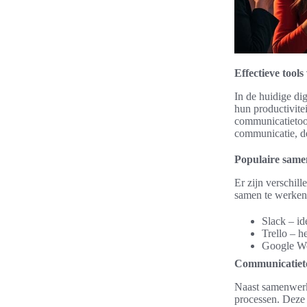
Effectieve tool
In de huidige dig
hun productivite
communicatietool
communicatie, de
Populaire same
Er zijn verschill
samen te werken.
Slack – id
Trello – h
Google Wo
Communicatieto
Naast samenwerki
processen. Deze