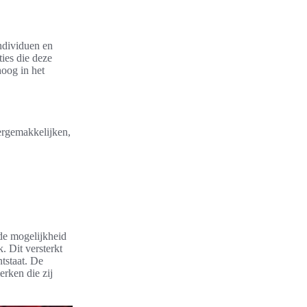
ndividuen en
ties die deze
oog in het
ergemakkelijken,
 de mogelijkheid
. Dit versterkt
tstaat. De
rken die zij