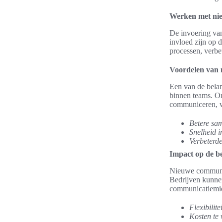
Werken met nie
De invoering van
invloed zijn op 
processen, verbe
Voordelen van 
Een van de belan
binnen teams. Or
communiceren, wa
Betere sa
Snelheid i
Verbeterde
Impact op de be
Nieuwe communic
Bedrijven kunnen
communicatiemidd
Flexibilitei
Kosten te 