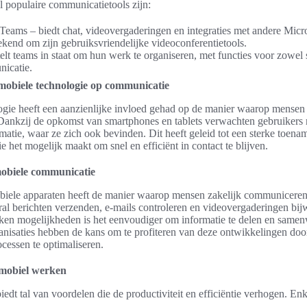
l populaire communicatietools zijn:
Teams – biedt chat, videovergaderingen en integraties met andere Micr
end om zijn gebruiksvriendelijke videoconferentietools.
elt teams in staat om hun werk te organiseren, met functies voor zowe
nicatie.
mobiele technologie op communicatie
gie heeft een aanzienlijke invloed gehad op de manier waarop mensen
ankzij de opkomst van smartphones en tablets verwachten gebruikers 
rmatie, waar ze zich ook bevinden. Dit heeft geleid tot een sterke toen
 het mogelijk maakt om snel en efficiënt in contact te blijven.
obiele communicatie
biele apparaten heeft de manier waarop mensen zakelijk communicere
eral berichten verzenden, e-mails controleren en videovergaderingen bi
ken mogelijkheden is het eenvoudiger om informatie te delen en samen
nisaties hebben de kans om te profiteren van deze ontwikkelingen doo
essen te optimaliseren.
mobiel werken
edt tal van voordelen die de productiviteit en efficiëntie verhogen. Enk