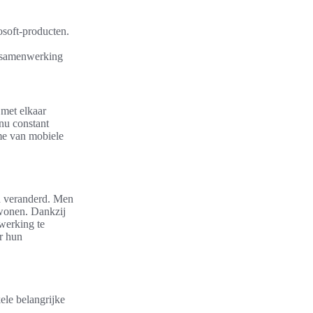
osoft-producten.
l samenwerking
 met elkaar
nu constant
ame van mobiele
n veranderd. Men
jwonen. Dankzij
werking te
r hun
ele belangrijke