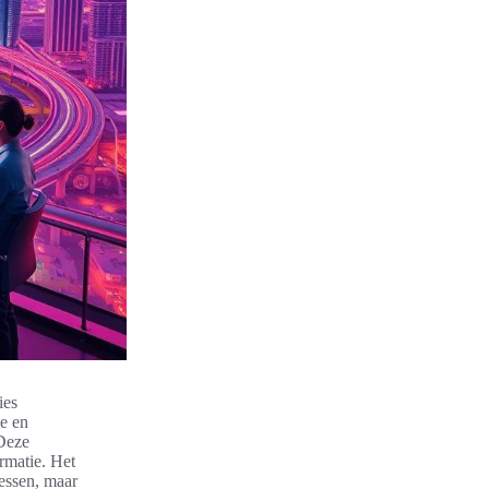
ies
ie en
 Deze
rmatie. Het
cessen, maar