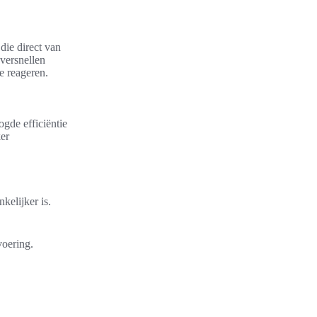
die direct van
versnellen
e reageren.
gde efficiëntie
ker
kelijker is.
voering.