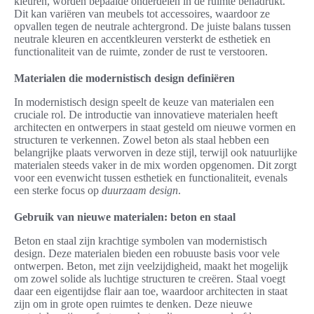
kleuren, worden bepaalde onderdelen in de ruimte benadrukt.
Dit kan variëren van meubels tot accessoires, waardoor ze
opvallen tegen de neutrale achtergrond. De juiste balans tussen
neutrale kleuren en accentkleuren versterkt de esthetiek en
functionaliteit van de ruimte, zonder de rust te verstooren.
Materialen die modernistisch design definiëren
In modernistisch design speelt de keuze van materialen een
cruciale rol. De introductie van innovatieve materialen heeft
architecten en ontwerpers in staat gesteld om nieuwe vormen en
structuren te verkennen. Zowel beton als staal hebben een
belangrijke plaats verworven in deze stijl, terwijl ook natuurlijke
materialen steeds vaker in de mix worden opgenomen. Dit zorgt
voor een evenwicht tussen esthetiek en functionaliteit, evenals
een sterke focus op
duurzaam design
.
Gebruik van nieuwe materialen: beton en staal
Beton en staal zijn krachtige symbolen van modernistisch
design. Deze materialen bieden een robuuste basis voor vele
ontwerpen. Beton, met zijn veelzijdigheid, maakt het mogelijk
om zowel solide als luchtige structuren te creëren. Staal voegt
daar een eigentijdse flair aan toe, waardoor architecten in staat
zijn om in grote open ruimtes te denken. Deze nieuwe