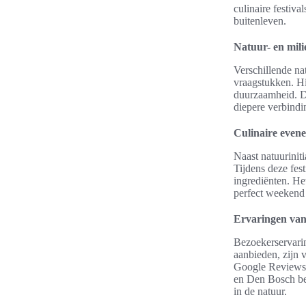
culinaire festiv
buitenleven.
Natuur- en milie
Verschillende na
vraagstukken. H
duurzaamheid. D
diepere verbind
Culinaire even
Naast natuuriniti
Tijdens deze fes
ingrediënten. He
perfect weekend 
Ervaringen van
Bezoekerservarin
aanbieden, zijn v
Google Reviews,
en Den Bosch be
in de natuur.