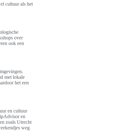
l cultuur als het
cologische
kshops over
eren ook een
 omgevingen.
id met lokale
aardoor het een
uur en cultuur
TripAdvisor en
en zoals Utrecht
 weekendjes weg