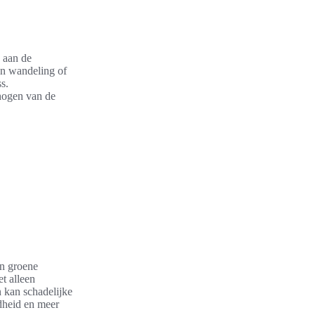
 aan de
nen wandeling of
s.
rhogen van de
en groene
t alleen
 kan schadelijke
ndheid en meer