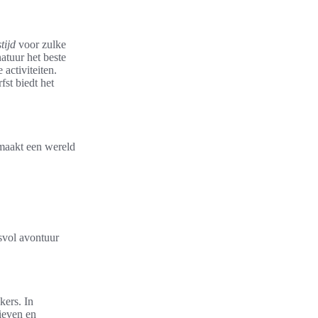
tijd
voor zulke
natuur het beste
 activiteiten.
st biedt het
aakt een wereld
ssvol avontuur
kers. In
tieven en