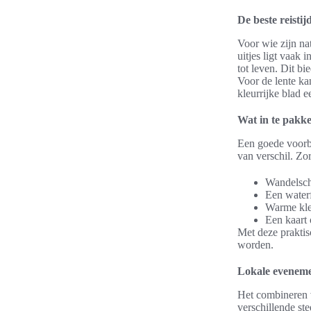
De beste reistij
Voor wie zijn na
uitjes ligt vaak 
tot leven. Dit bi
Voor de lente ka
kleurrijke blad 
Wat in te pakk
Een goede voorbe
van verschil. Zor
Wandelsch
Een waterf
Warme kle
Een kaart 
Met deze praktis
worden.
Lokale evenemen
Het combineren v
verschillende st