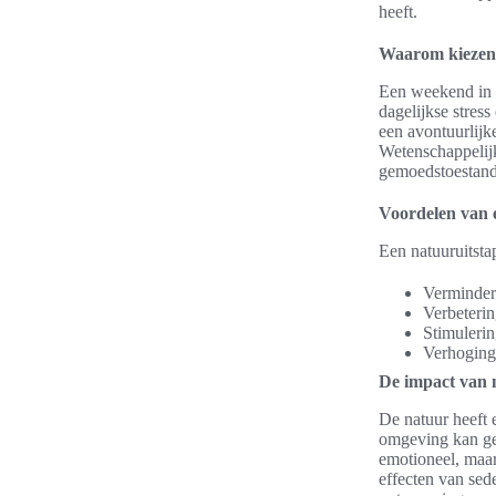
heeft.
Waarom kiezen 
Een weekend in d
dagelijkse stres
een avontuurlijke
Wetenschappelijk
gemoedstoestand
Voordelen van 
Een natuuruitsta
Verminderi
Verbeteri
Stimulerin
Verhoging 
De impact van 
De natuur heeft 
omgeving kan gev
emotioneel, maar
effecten van sed