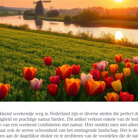
kend weekendje weg in Nederland zijn er diverse steden die perfect d
digheid en prachtige natuur bieden. Dit artikel verkent enkele van de le
 van een weekend combineren met natuur. Hier ontdekt men niet alleen
aar ook de serene schoonheid van het omringende landschap. Het is de
en aan de dagelijkse drukte en te profiteren van de voordelen die de na