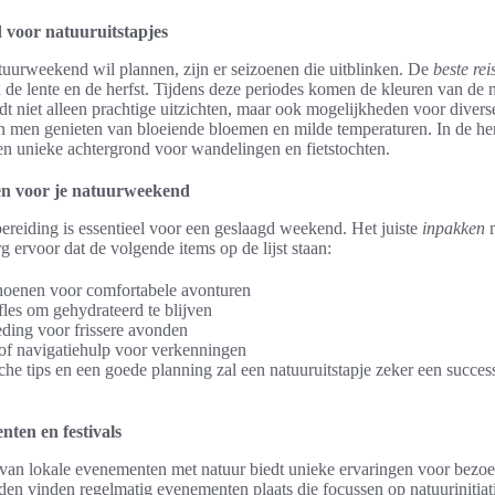
d voor natuuruitstapjes
tuurweekend wil plannen, zijn er seizoenen die uitblinken. De
beste reis
in de lente en de herfst. Tijdens deze periodes komen de kleuren van de 
edt niet alleen prachtige uitzichten, maar ook mogelijkheden voor diverse
n men genieten van bloeiende bloemen en milde temperaturen. In de herf
een unieke achtergrond voor wandelingen en fietstochten.
en voor je natuurweekend
reiding is essentieel voor een geslaagd weekend. Het juiste
inpakken
m
g ervoor dat de volgende items op de lijst staan:
oenen voor comfortabele avonturen
les om gehydrateerd te blijven
ding voor frissere avonden
of navigatiehulp voor verkenningen
che tips en een goede planning zal een natuuruitstapje zeker een succe
ten en festivals
an lokale evenementen met natuur biedt unieke ervaringen voor bezoe
eden vinden regelmatig evenementen plaats die focussen op natuurinitia