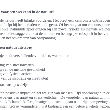
voor een weekend in de natuur?
e natuur heeft talrijke voordelen. Het biedt een kans om te ontsnappen
s en helpt bij het herladen van de geest. Of het nu gaat om een ontspan
 hike, natuuruitstapjes dragen bij aan zowel fysieke als mentale wellnes
e studies suggereren dat de natuur een belangrijke rol speelt in het ve
 en het bevorderen van ontspanning.
een natuuruitstapje
pje biedt verschillende voordelen, waaronder:
ng van stressniveau’s
ng van de mentale gezondheid
g van fysieke activiteit
van de inspiratie en creativiteit
natuur op welzijn
een positieve impact op het welzijn van mensen. Tijd doorbrengen in e
oelens van angst en stress verlichten. De voordelen van natuur zijn nie
 ook lichamelijk. Regelmatige blootstelling aan natuurlijke omgevingen
entair gedrag verminderen, wat bijdraagt aan een betere algehele gezo