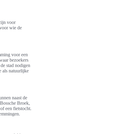
zijn voor
 voor wie de
emming voor een
 waar bezoekers
 de stad nodigen
 als natuurlijke
unnen naast de
 Bossche Broek,
f een fietstocht.
temmingen.