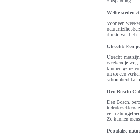
ontspanning.
Welke steden z
Voor een weekend
natuurliefhebber
drukte van het d
Utrecht: Een pe
Utrecht, met zij
weekendje weg. D
kunnen genieten 
uit tot een verk
schoonheid kan 
Den Bosch: Cul
Den Bosch, beroe
indrukwekkende 
een natuurgebied
Zo kunnen mense
Populaire natu