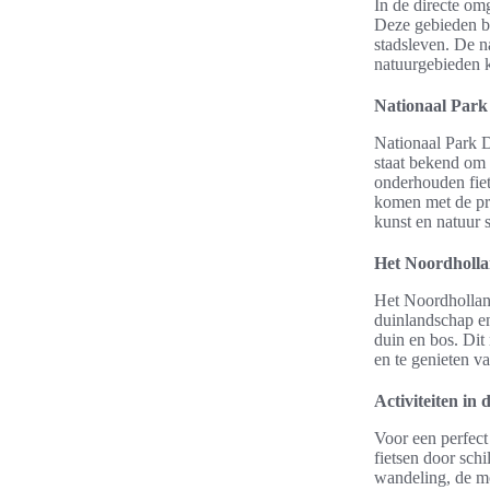
In de directe om
Deze gebieden b
stadsleven. De na
natuurgebieden 
Nationaal Par
Nationaal Park D
staat bekend om 
onderhouden fiet
komen met de pr
kunst en natuur
Het Noordholla
Het Noordholland
duinlandschap en
duin en bos. Dit
en te genieten v
Activiteiten in 
Voor een perfect
fietsen door sch
wandeling, de mo