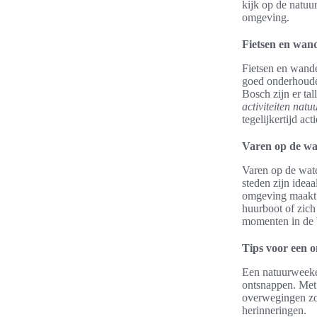
kijk op de natuu
omgeving.
Fietsen en wan
Fietsen en wande
goed onderhouden
Bosch zijn er ta
activiteiten natu
tegelijkertijd actie
Varen op de wa
Varen op de wate
steden zijn ideaa
omgeving maakt d
huurboot of zich
momenten in de 
Tips voor een 
Een natuurweeken
ontsnappen. Met
overwegingen zoa
herinneringen.