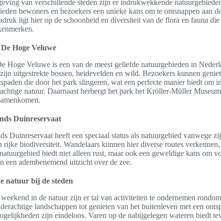
geving van verschillende steden zijn er indrukwekkende natuurgebiede
ieden bewoners en bezoekers een unieke kans om te ontsnappen aan de
druk ligt hier op de schoonheid en diversiteit van de flora en fauna die
kenmerken.
k De Hoge Veluwe
e Hoge Veluwe is een van de meest geliefde natuurgebieden in Nederl
zijn uitgestrekte bossen, heidevelden en wild. Bezoekers kunnen genie
spaden die door het park slingeren, wat een perfecte manier biedt om in
achtige natuur. Daarnaast herbergt het park het Kröller-Müller Museu
 samenkomen.
nds Duinreservaat
s Duinreservaat heeft een speciaal status als natuurgebied vanwege zi
 rijke biodiversiteit. Wandelaars kunnen hier diverse routes verkennen, 
 natuurgebied biedt niet alleen rust, maar ook een geweldige kans om vo
an een adembenemend uitzicht over de zee.
de natuur bij de steden
 weekend in de natuur zijn er tal van activiteiten te ondernemen rondo
ilderachtige landschappen tot genieten van het buitenleven met een ont
gelijkheden zijn eindeloos. Varen op de nabijgelegen wateren biedt te