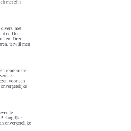
elt met zijn
 divers, met
echt en Den
spreken. Deze
ren, terwijl men
eren rondom de
 serene
iezen voor een
 onvergetelijke
even te
 Belangrijke
an onvergetelijke