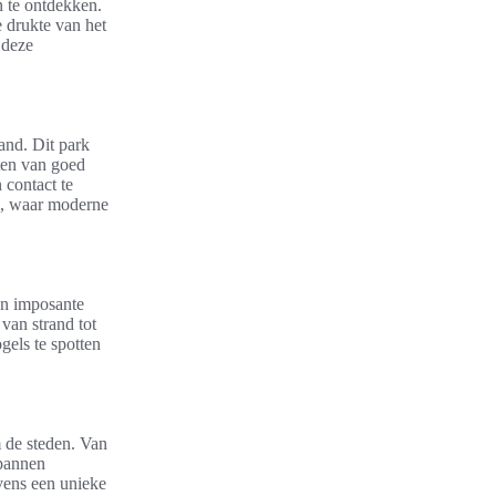
n te ontdekken.
 drukte van het
 deze
and. Dit park
ten van goed
 contact te
m, waar moderne
jn imposante
van strand tot
gels te spotten
m de steden. Van
spannen
vens een unieke