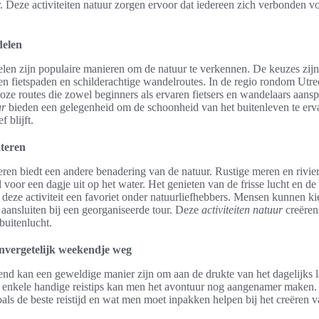
r. Deze activiteiten natuur zorgen ervoor dat iedereen zich verbonden vo
delen
len zijn populaire manieren om de natuur te verkennen. De keuzes zijn
 fietspaden en schilderachtige wandelroutes. In de regio rondom Utr
lloze routes die zowel beginners als ervaren fietsers en wandelaars aan
ur
bieden een gelegenheid om de schoonheid van het buitenleven te erva
f blijft.
teren
ren biedt een andere benadering van de natuur. Rustige meren en rivi
l voor een dagje uit op het water. Het genieten van de frisse lucht en de
eze activiteit een favoriet onder natuurliefhebbers. Mensen kunnen k
 aansluiten bij een georganiseerde tour. Deze
activiteiten natuur
creëren
buitenlucht.
onvergetelijk weekendje weg
d kan een geweldige manier zijn om aan de drukte van het dagelijks l
 enkele handige reistips kan men het avontuur nog aangenamer maken.
ls de beste reistijd en wat men moet inpakken helpen bij het creëren v