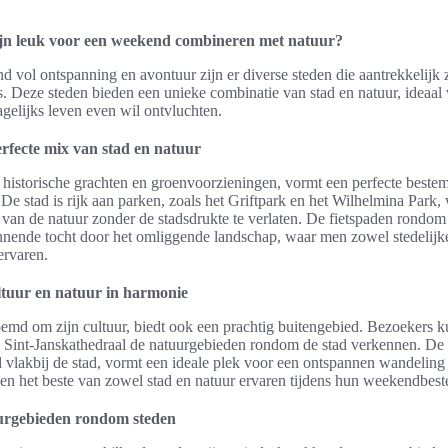
ijn leuk voor een weekend combineren met natuur?
 vol ontspanning en avontuur zijn er diverse steden die aantrekkelijk 
s. Deze steden bieden een unieke combinatie van stad en natuur, ideaal
agelijks leven even wil ontvluchten.
rfecte mix van stad en natuur
n historische grachten en groenvoorzieningen, vormt een perfecte best
e stad is rijk aan parken, zoals het Griftpark en het Wilhelmina Park,
van de natuur zonder de stadsdrukte te verlaten. De fietspaden rondom
ennende tocht door het omliggende landschap, waar men zowel stedelijke
ervaren.
tuur en natuur in harmonie
md om zijn cultuur, biedt ook een prachtig buitengebied. Bezoekers k
Sint-Janskathedraal de natuurgebieden rondom de stad verkennen. De
 vlakbij de stad, vormt een ideale plek voor een ontspannen wandeling o
n het beste van zowel stad en natuur ervaren tijdens hun weekendbes
urgebieden rondom steden