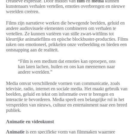
creatieve expressie. Door middel van
film
en
media
kunnen
kunstenaars verhalen vertellen, emoties overbrengen en nieuwe
werelden creëren.
Films zijn narratieve werken die bewegende beelden, geluid en
andere audiovisuele elementen combineren om verhalen te
vertellen. Ze kunnen variëren van stille zwart-witfilms tot
kleurrijke animatiefilms en epische blockbuster-producties. Films
raken ons emotioneel, prikkelen onze verbeelding en bieden een
ontsnapping aan de realiteit.
“Film is een medium dat emoties kan oproepen, ons
kan laten lachen, huilen en ons kan meenemen naar
andere werelden.”
Media omvat verschillende vormen van communicatie, zoals
televisie, radio, internet en sociale media. Het maakt gebruik van
beelden, geluid en tekst om informatie over te brengen en
interactie te bevorderen. Media speelt een belangrijke rol in het
verspreiden van nieuws, cultuur en entertainment naar een breed
publiek.
Animatie en videokunst
Animatie
is een specifieke vorm van filmmaken waarmee