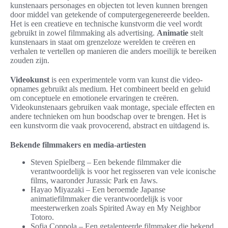
kunstenaars personages en objecten tot leven kunnen brengen
door middel van getekende of computergegenereerde beelden.
Het is een creatieve en technische kunstvorm die veel wordt
gebruikt in zowel filmmaking als advertising.
Animatie
stelt
kunstenaars in staat om grenzeloze werelden te creëren en
verhalen te vertellen op manieren die anders moeilijk te bereiken
zouden zijn.
Videokunst
is een experimentele vorm van kunst die video-
opnames gebruikt als medium. Het combineert beeld en geluid
om conceptuele en emotionele ervaringen te creëren.
Videokunstenaars gebruiken vaak montage, speciale effecten en
andere technieken om hun boodschap over te brengen. Het is
een kunstvorm die vaak provocerend, abstract en uitdagend is.
Bekende filmmakers en media-artiesten
Steven Spielberg – Een bekende filmmaker die
verantwoordelijk is voor het regisseren van vele iconische
films, waaronder Jurassic Park en Jaws.
Hayao Miyazaki – Een beroemde Japanse
animatiefilmmaker die verantwoordelijk is voor
meesterwerken zoals Spirited Away en My Neighbor
Totoro.
Sofia Coppola – Een getalenteerde filmmaker die bekend