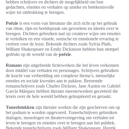
hebben schrijvers en dichters de mogelijkheid om hun
gedachten, emoties en verhalen op unieke en betekenisvolle
wijze tot uitdrukking te brengen.
Poëzie
is een vorm van literatuur die zich richt op het gebruik
van ritme, rijm en beeldspraak om gevoelens en ideeën over te
brengen. Dichters gebruiken taal op creatieve wijze om emoties
te vertolken en een visuele, sonische en emotionele ervaring te
creëren voor de lezer. Bekende dichters zoals Sylvia Plath,
William Shakespeare en Emily Dickinson hebben hun stempel
gedrukt op de wereld van de
poëzie
.
Romans
zijn uitgebreide fictiewerken die het leven verkennen
door middel van verhalen en personages. Schrijvers gebruiken
de kracht van verbeelding om complexe thema’s, menselijke
emoties en sociale kwesties aan te pakken. Beroemde
romanschrijvers zoals Charles Dickens, Jane Austen en Gabriel
García Márquez hebben literaire meesterwerken gecreëerd die
lezers over de hele wereld hebben geïnspireerd en geraakt.
Toneelstukken
zijn literaire werken die zijn geschreven om op
het podium te worden opgevoerd. Toneelschrijvers gebruiken
dialogen, monologen en theatervormgeving om verhalen tot
leven te brengen en emoties over te brengen aan het publiek.
Bekende toneelschrijvers zoals William Shakespeare, Henrik