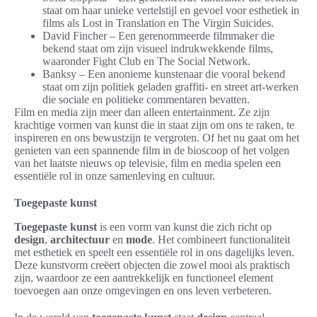
staat om haar unieke vertelstijl en gevoel voor esthetiek in
films als Lost in Translation en The Virgin Suicides.
David Fincher – Een gerenommeerde filmmaker die
bekend staat om zijn visueel indrukwekkende films,
waaronder Fight Club en The Social Network.
Banksy – Een anonieme kunstenaar die vooral bekend
staat om zijn politiek geladen graffiti- en street art-werken
die sociale en politieke commentaren bevatten.
Film en media zijn meer dan alleen entertainment. Ze zijn
krachtige vormen van kunst die in staat zijn om ons te raken, te
inspireren en ons bewustzijn te vergroten. Of het nu gaat om het
genieten van een spannende film in de bioscoop of het volgen
van het laatste nieuws op televisie, film en media spelen een
essentiële rol in onze samenleving en cultuur.
Toegepaste kunst
Toegepaste kunst
is een vorm van kunst die zich richt op
design
,
architectuur
en
mode
. Het combineert functionaliteit
met esthetiek en speelt een essentiële rol in ons dagelijks leven.
Deze kunstvorm creëert objecten die zowel mooi als praktisch
zijn, waardoor ze een aantrekkelijk en functioneel element
toevoegen aan onze omgevingen en ons leven verbeteren.