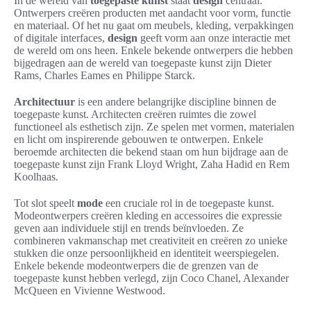
In de wereld van
toegepaste kunst
staat
design
centraal.
Ontwerpers creëren producten met aandacht voor vorm, functie
en materiaal. Of het nu gaat om meubels, kleding, verpakkingen
of digitale interfaces,
design
geeft vorm aan onze interactie met
de wereld om ons heen. Enkele bekende ontwerpers die hebben
bijgedragen aan de wereld van toegepaste kunst zijn Dieter
Rams, Charles Eames en Philippe Starck.
Architectuur
is een andere belangrijke discipline binnen de
toegepaste kunst. Architecten creëren ruimtes die zowel
functioneel als esthetisch zijn. Ze spelen met vormen, materialen
en licht om inspirerende gebouwen te ontwerpen. Enkele
beroemde architecten die bekend staan om hun bijdrage aan de
toegepaste kunst zijn Frank Lloyd Wright, Zaha Hadid en Rem
Koolhaas.
Tot slot speelt
mode
een cruciale rol in de toegepaste kunst.
Modeontwerpers creëren kleding en accessoires die expressie
geven aan individuele stijl en trends beïnvloeden. Ze
combineren vakmanschap met creativiteit en creëren zo unieke
stukken die onze persoonlijkheid en identiteit weerspiegelen.
Enkele bekende modeontwerpers die de grenzen van de
toegepaste kunst hebben verlegd, zijn Coco Chanel, Alexander
McQueen en Vivienne Westwood.