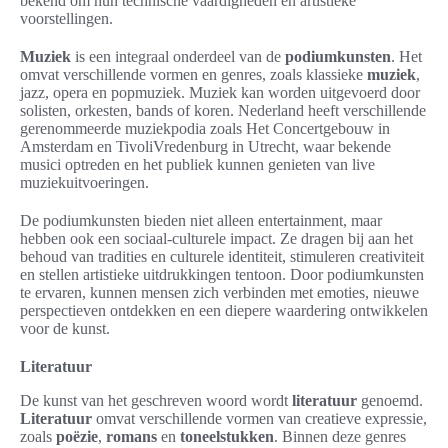
bekend om hun technische vaardigheden en artistieke
voorstellingen.
Muziek
is een integraal onderdeel van de
podiumkunsten
. Het
omvat verschillende vormen en genres, zoals klassieke
muziek
,
jazz, opera en popmuziek. Muziek kan worden uitgevoerd door
solisten, orkesten, bands of koren. Nederland heeft verschillende
gerenommeerde muziekpodia zoals Het Concertgebouw in
Amsterdam en TivoliVredenburg in Utrecht, waar bekende
musici optreden en het publiek kunnen genieten van live
muziekuitvoeringen.
De podiumkunsten bieden niet alleen entertainment, maar
hebben ook een sociaal-culturele impact. Ze dragen bij aan het
behoud van tradities en culturele identiteit, stimuleren creativiteit
en stellen artistieke uitdrukkingen tentoon. Door podiumkunsten
te ervaren, kunnen mensen zich verbinden met emoties, nieuwe
perspectieven ontdekken en een diepere waardering ontwikkelen
voor de kunst.
Literatuur
De kunst van het geschreven woord wordt
literatuur
genoemd.
Literatuur
omvat verschillende vormen van creatieve expressie,
zoals
poëzie
,
romans
en
toneelstukken
. Binnen deze genres