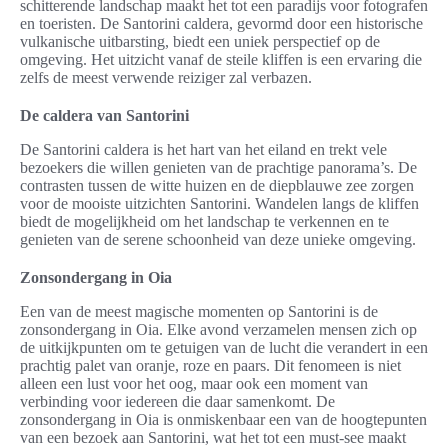
schitterende landschap maakt het tot een paradijs voor fotografen
en toeristen. De Santorini caldera, gevormd door een historische
vulkanische uitbarsting, biedt een uniek perspectief op de
omgeving. Het uitzicht vanaf de steile kliffen is een ervaring die
zelfs de meest verwende reiziger zal verbazen.
De caldera van Santorini
De Santorini caldera is het hart van het eiland en trekt vele
bezoekers die willen genieten van de prachtige panorama’s. De
contrasten tussen de witte huizen en de diepblauwe zee zorgen
voor de mooiste uitzichten Santorini. Wandelen langs de kliffen
biedt de mogelijkheid om het landschap te verkennen en te
genieten van de serene schoonheid van deze unieke omgeving.
Zonsondergang in Oia
Een van de meest magische momenten op Santorini is de
zonsondergang in Oia. Elke avond verzamelen mensen zich op
de uitkijkpunten om te getuigen van de lucht die verandert in een
prachtig palet van oranje, roze en paars. Dit fenomeen is niet
alleen een lust voor het oog, maar ook een moment van
verbinding voor iedereen die daar samenkomt. De
zonsondergang in Oia is onmiskenbaar een van de hoogtepunten
van een bezoek aan Santorini, wat het tot een must-see maakt