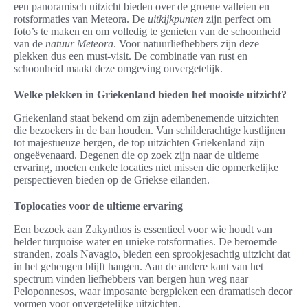
een panoramisch uitzicht bieden over de groene valleien en
rotsformaties van Meteora. De
uitkijkpunten
zijn perfect om
foto’s te maken en om volledig te genieten van de schoonheid
van de
natuur Meteora
. Voor natuurliefhebbers zijn deze
plekken dus een must-visit. De combinatie van rust en
schoonheid maakt deze omgeving onvergetelijk.
Welke plekken in Griekenland bieden het mooiste uitzicht?
Griekenland staat bekend om zijn adembenemende uitzichten
die bezoekers in de ban houden. Van schilderachtige kustlijnen
tot majestueuze bergen, de top uitzichten Griekenland zijn
ongeëvenaard. Degenen die op zoek zijn naar de ultieme
ervaring, moeten enkele locaties niet missen die opmerkelijke
perspectieven bieden op de Griekse eilanden.
Toplocaties voor de ultieme ervaring
Een bezoek aan Zakynthos is essentieel voor wie houdt van
helder turquoise water en unieke rotsformaties. De beroemde
stranden, zoals Navagio, bieden een sprookjesachtig uitzicht dat
in het geheugen blijft hangen. Aan de andere kant van het
spectrum vinden liefhebbers van bergen hun weg naar
Peloponnesos, waar imposante bergpieken een dramatisch decor
vormen voor onvergetelijke uitzichten.