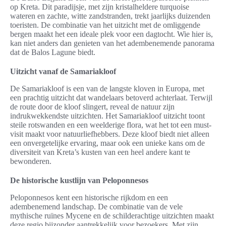
op Kreta. Dit paradijsje, met zijn kristalheldere turquoise
wateren en zachte, witte zandstranden, trekt jaarlijks duizenden
toeristen. De combinatie van het uitzicht met de omliggende
bergen maakt het een ideale plek voor een dagtocht. Wie hier is,
kan niet anders dan genieten van het adembenemende panorama
dat de Balos Lagune biedt.
Uitzicht vanaf de Samariakloof
De Samariakloof is een van de langste kloven in Europa, met
een prachtig uitzicht dat wandelaars betoverd achterlaat. Terwijl
de route door de kloof slingert, reveal de natuur zijn
indrukwekkendste uitzichten. Het Samariakloof uitzicht toont
steile rotswanden en een weelderige flora, wat het tot een must-
visit maakt voor natuurliefhebbers. Deze kloof biedt niet alleen
een onvergetelijke ervaring, maar ook een unieke kans om de
diversiteit van Kreta’s kusten van een heel andere kant te
bewonderen.
De historische kustlijn van Peloponnesos
Peloponnesos kent een historische rijkdom en een
adembenemend landschap. De combinatie van de vele
mythische ruïnes Mycene en de schilderachtige uitzichten maakt
deze regio bijzonder aantrekkelijk voor bezoekers. Met zijn