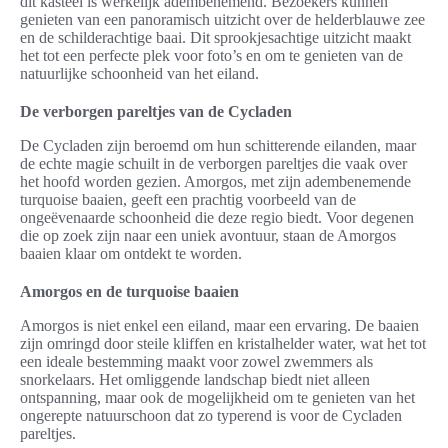
dit kasteel is werkelijk adembenemend. Bezoekers kunnen
genieten van een panoramisch uitzicht over de helderblauwe zee
en de schilderachtige baai. Dit sprookjesachtige uitzicht maakt
het tot een perfecte plek voor foto’s en om te genieten van de
natuurlijke schoonheid van het eiland.
De verborgen pareltjes van de Cycladen
De Cycladen zijn beroemd om hun schitterende eilanden, maar
de echte magie schuilt in de verborgen pareltjes die vaak over
het hoofd worden gezien. Amorgos, met zijn adembenemende
turquoise baaien, geeft een prachtig voorbeeld van de
ongeëvenaarde schoonheid die deze regio biedt. Voor degenen
die op zoek zijn naar een uniek avontuur, staan de Amorgos
baaien klaar om ontdekt te worden.
Amorgos en de turquoise baaien
Amorgos is niet enkel een eiland, maar een ervaring. De baaien
zijn omringd door steile kliffen en kristalhelder water, wat het tot
een ideale bestemming maakt voor zowel zwemmers als
snorkelaars. Het omliggende landschap biedt niet alleen
ontspanning, maar ook de mogelijkheid om te genieten van het
ongerepte natuurschoon dat zo typerend is voor de Cycladen
pareltjes.