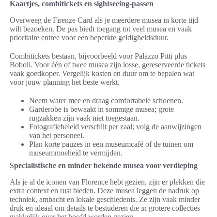
Kaartjes, combitickets en sightseeing-passen
Overweeg de Firenze Card als je meerdere musea in korte tijd
wilt bezoeken. De pas biedt toegang tot veel musea en vaak
prioritaire entree voor een beperkte geldigheidsduur.
Combitickets bestaan, bijvoorbeeld voor Palazzo Pitti plus
Boboli. Voor één of twee musea zijn losse, gereserveerde tickets
vaak goedkoper. Vergelijk kosten en duur om te bepalen wat
voor jouw planning het beste werkt.
Neem water mee en draag comfortabele schoenen.
Garderobe is bewaakt in sommige musea; grote
rugzakken zijn vaak niet toegestaan.
Fotografiebeleid verschilt per zaal; volg de aanwijzingen
van het personeel.
Plan korte pauzes in een museumcafé of de tuinen om
museummoeheid te vermijden.
Specialistische en minder bekende musea voor verdieping
Als je al de iconen van Florence hebt gezien, zijn er plekken die
extra context en rust bieden. Deze musea leggen de nadruk op
techniek, ambacht en lokale geschiedenis. Ze zijn vaak minder
druk en ideaal om details te bestuderen die in grotere collecties
makkelijk over het hoofd worden gezien.