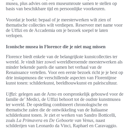
musea, plus advies om een museumroute samen te stellen op
basis van beschikbare tijd en persoonlijke voorkeuren.
Voordat je boekt: bepaal of je meesterwerken wilt zien of
thematische collecties wilt verdiepen. Reserveer met name voor
de Uffizi en de Accademia om je bezoek soepel te laten
verlopen.
Iconische musea in Florence die je niet mag missen
Florence biedt enkele van de belangrijkste kunstcollecties ter
wereld. Je vindt hier zowel wereldberoemde meesterwerken als
minder bekende parels die samen het verhaal van de
Renaissance vertellen. Voor een eerste bezoek richt je je best op
drie instapmusea die verschillende aspecten van Florentijnse
kunst tonen: schilderkunst, beeldhouwkunst en paleiscultuur.
Uffizi:
gelegen aan de Arno en oorspronkelijk gebouwd voor de
familie de’ Medici, de Uffizi behoort tot de oudste kunstmusea
ter wereld. De opstelling combineert chronologische en
thematische zalen die de ontwikkeling van de Italiaanse
schilderkunst tonen. Je ziet er werken van Sandro Botticelli,
zoals
La Primavera
en
De Geboorte van Venus
, naast
schilderijen van Leonardo da Vinci, Raphael en Caravaggio.