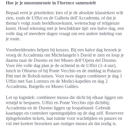
Hoe je je museumroute in Florence samenstelt
Bepaal eerst je prioriteiten: kies of je de absolute klassiekers wilt
zien, zoals de Uffizi en de Galleria dell’Accademia, of dat je
thema’s volgt zoals beeldhouwkunst, wetenschap of religieuze
kunst. Houd rekening met je beschikbare tijd: een halve dag, een
volle dag of meerdere dagen vraagt om een andere indeling van
je route.
Voorbeeldroutes helpen bij keuzes. Bij een halve dag bezoek je
vroeg de Accademia om Michelangelo’s David te zien en loop je
daarna naar de Duomo en het Museo dell’Opera del Duomo.
Voor één volle dag plan je de ochtend in de Uffizi (3–4 uur),
lunch in Oltrarno of bij Ponte Vecchio en de middag in Palazzo
Pitti met de Boboli-tuinen. Voor twee dagen combineer je dag 1
Uffizi met San Lorenzo en de Medici-kapellen en dag 2
Accademia, Bargello en Museo Galileo.
Let op logistiek: combineer musea die dicht bij elkaar liggen om
reistijd te besparen. Uffizi en Ponte Vecchio zijn dichtbij;
Accademia en de Duomo liggen op loopafstand. Gebruik
kaartapps en controleer openingstijden op de dag zelf. Reserveer
tijdsgebonden tickets, laat ruimte voor wachttijden en pauzes en
vul met kortere bezoeken aan rustiger musea als dat nodig is.