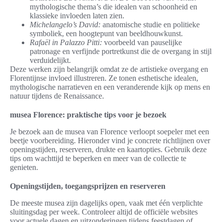
mythologische thema’s die idealen van schoonheid en
klassieke invloeden laten zien.
Michelangelo’s
David
:
anatomische studie en politieke
symboliek, een hoogtepunt van beeldhouwkunst.
Rafaël in Palazzo Pitti:
voorbeeld van pauselijke
patronage en verfijnde portretkunst die de overgang in stijl
verduidelijkt.
Deze werken zijn belangrijk omdat ze de artistieke overgang en
Florentijnse invloed illustreren. Ze tonen esthetische idealen,
mythologische narratieven en een veranderende kijk op mens en
natuur tijdens de Renaissance.
musea Florence: praktische tips voor je bezoek
Je bezoek aan de musea van Florence verloopt soepeler met een
beetje voorbereiding. Hieronder vind je concrete richtlijnen over
openingstijden, reserveren, drukte en kaartopties. Gebruik deze
tips om wachttijd te beperken en meer van de collectie te
genieten.
Openingstijden, toegangsprijzen en reserveren
De meeste musea zijn dagelijks open, vaak met één verplichte
sluitingsdag per week. Controleer altijd de officiële websites
voor actuele dagen en uitzonderingen tijdens feestdagen of