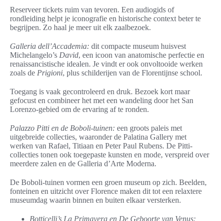
Reserveer tickets ruim van tevoren. Een audiogids of
rondleiding helpt je iconografie en historische context beter te
begrijpen. Zo haal je meer uit elk zaalbezoek.
Galleria dell’Accademia:
dit compacte museum huisvest
Michelangelo’s
David
, een icoon van anatomische perfectie en
renaissancistische idealen. Je vindt er ook onvoltooide werken
zoals de
Prigioni
, plus schilderijen van de Florentijnse school.
Toegang is vaak gecontroleerd en druk. Bezoek kort maar
gefocust en combineer het met een wandeling door het San
Lorenzo-gebied om de ervaring af te ronden.
Palazzo Pitti en de Boboli-tuinen:
een groots paleis met
uitgebreide collecties, waaronder de Palatina Gallery met
werken van Rafael, Titiaan en Peter Paul Rubens. De Pitti-
collecties tonen ook toegepaste kunsten en mode, verspreid over
meerdere zalen en de Galleria d’Arte Moderna.
De Boboli-tuinen vormen een groen museum op zich. Beelden,
fonteinen en uitzicht over Florence maken dit tot een relaxtere
museumdag waarin binnen en buiten elkaar versterken.
Botticelli’s
La Primavera
en
De Geboorte van Venus
: