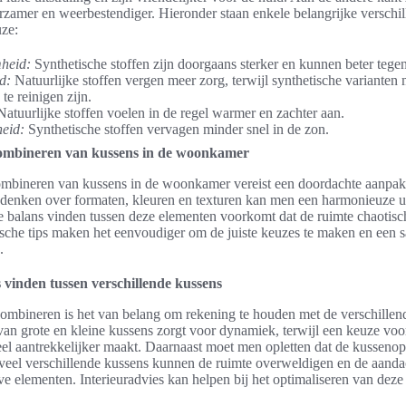
rzamer en weerbestendiger. Hieronder staan enkele belangrijke verschi
uze:
heid:
Synthetische stoffen zijn doorgaans sterker en kunnen beter tegen 
d:
Natuurlijke stoffen vergen meer zorg, terwijl synthetische varianten 
te reinigen zijn.
atuurlijke stoffen voelen in de regel warmer en zachter aan.
heid:
Synthetische stoffen vervagen minder snel in de zon.
combineren van kussens in de woonkamer
ombineren van kussens in de woonkamer vereist een doordachte aanpa
 denken over formaten, kleuren en texturen kan men een harmonieuze ui
te balans vinden tussen deze elementen voorkomt dat de ruimte chaotis
ische tips maken het eenvoudiger om de juiste keuzes te maken en ee
.
s vinden tussen verschillende kussens
combineren is het van belang om rekening te houden met de verschillen
 van grote en kleine kussens zorgt voor dynamiek, terwijl een keuze voo
eel aantrekkelijker maakt. Daarnaast moet men opletten dat de kussenops
veel verschillende kussens kunnen de ruimte overweldigen en de aanda
ve elementen. Interieuradvies kan helpen bij het optimaliseren van deze