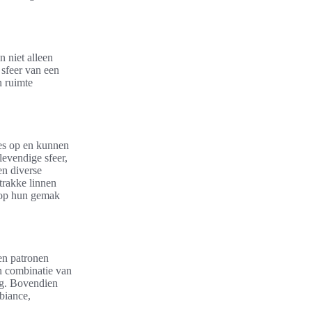
jn niet alleen
 sfeer van een
n ruimte
es op en kunnen
levendige sfeer,
en diverse
trakke linnen
 op hun gemak
 en patronen
n combinatie van
ng. Bovendien
biance,