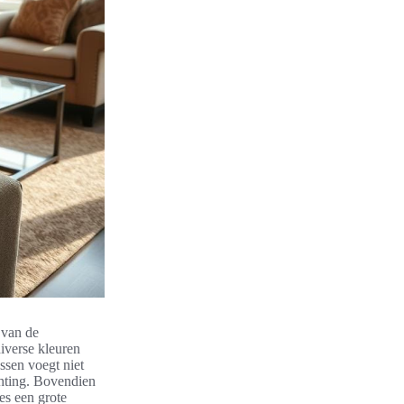
 van de
iverse kleuren
ssen voegt niet
chting. Bovendien
es een grote