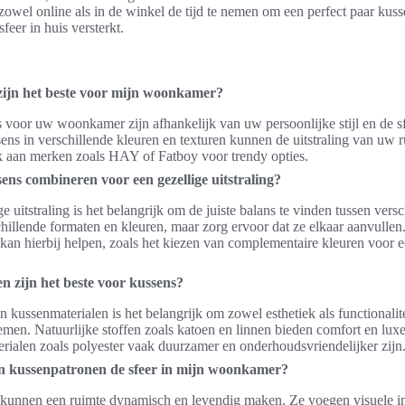
zowel online als in de winkel de tijd te nemen om een perfect paar kusse
feer in huis versterkt.
zijn het beste voor mijn woonkamer?
 voor uw woonkamer zijn afhankelijk van uw persoonlijke stijl en de sf
sens in verschillende kleuren en texturen kunnen de uitstraling van uw r
k aan merken zoals HAY of Fatboy voor trendy opties.
ens combineren voor een gezellige uitstraling?
e uitstraling is het belangrijk om de juiste balans te vinden tussen vers
illende formaten en kleuren, maar zorg ervoor dat ze elkaar aanvullen
 kan hierbij helpen, zoals het kiezen van complementaire kleuren voor
n zijn het beste voor kussens?
n kussenmaterialen is het belangrijk om zowel esthetiek als functionalite
men. Natuurlijke stoffen zoals katoen en linnen bieden comfort en luxe,
erialen zoals polyester vaak duurzamer en onderhoudsvriendelijker zijn
n kussenpatronen de sfeer in mijn woonkamer?
kunnen een ruimte dynamisch en levendig maken. Ze voegen visuele int