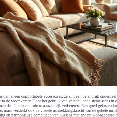
r dan alleen comfortabele accessoires; ze zijn een belangrijk onderdeel
ie in de woonkamer. Door het gebruik van verschillende sierkussens in d
men de sfeer in een ruimte aanzienlijk verbeteren. Een goed gekozen ku
oe, maar versterkt ook de visuele aantrekkingskracht van de gehele inri
sing en harmonieuze combinatie van kussens met andere woonaccessoir