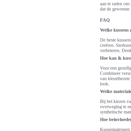
aan te raden om 
dat de gewenste s
FAQ
Welke kussens 
De beste kussens
creëren. Sierkus
verbeteren. Den
Hoe kan ik kuss
Voor een gezellig
Combineer versch
van kleurtheorie
look.
Welke materiale
Bij het kiezen va
overweging te ne
synthetische mat
Hoe beïnvloede
Kussenpatronen 