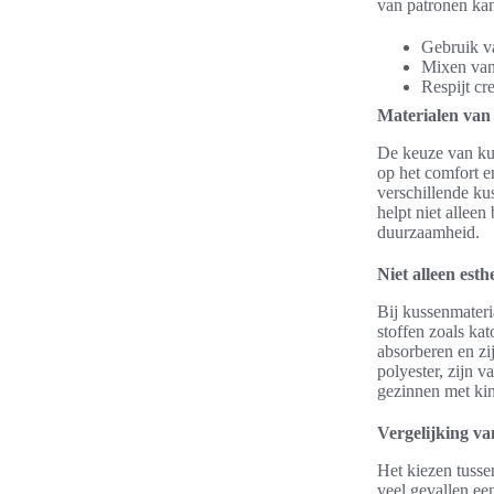
van patronen kan
Gebruik va
Mixen van 
Respijt cr
Materialen van
De keuze van kus
op het comfort e
verschillende kus
helpt niet allee
duurzaamheid.
Niet alleen esth
Bij kussenmateri
stoffen zoals ka
absorberen en zi
polyester, zijn 
gezinnen met kin
Vergelijking va
Het kiezen tussen
veel gevallen een