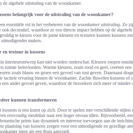
 de algehele uitstraling van de woonkamer.
ssens belangrijk voor de uitstraling van de woonkamer?
en essentiële rol in het verbeteren van de
woonkamer uitstraling
. Ze zi
r ook decoratief, waardoor ze een directe impact hebben op de algehele
gvuldig te kiezen voor de juiste kleuren en texturen kunnen kussens ee
n uitnodigender maken.
r en textuur in kussens
in interieurontwerp kan niet worden onderschat. Kleuren roepen emoti
en ruimte beïnvloeden. Warme kleuren, zoals rood en geel, creëren een 
kleuren zoals blauw en groen een gevoel van rust geven. Daarnaast drag
de tactiele ervaring binnen de woonkamer. Zachte fluwelen kussens of s
n een ander gevoel geven, waardoor de bezoekers zich meer of minder
 sfeer kunnen transformeren
t kussens is een kunst op zich. Door te spelen met verschillende stijlen
en eenvoudig meubilair naar een hoger niveau tillen. Bijvoorbeeld, ee
botanische prints kan dynamiek en interesse toevoegen aan de inrichti
che plaatsing van kussens zorgen voor een uitnodigende en gezellige am
onkamer meer als een thuis aanvoelt.