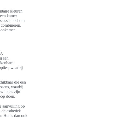
ntaire kleuren
n een kamer
 essentieel om
s combineren,
woonkamer
EA
ij een
erkenbare
opties, waarbij
chikbaar die een
ssens, waarbij
winkels zijn
oop doen.
le aanvulling op
de esthetiek
r. Het is dan ook