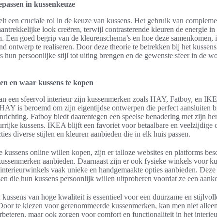
epassen in kussenkeuze
elt een cruciale rol in de keuze van kussens. Het gebruik van compleme
aantrekkelijke look creëren, terwijl contrasterende kleuren de energie i
. Een goed begrip van de kleurenschema’s en hoe deze samenkomen, is
 ontwerp te realiseren. Door deze theorie te betrekken bij het kussen
hun persoonlijke stijl tot uiting brengen en de gewenste sfeer in de 
en en waar kussens te kopen
van een sfeervol interieur zijn kussenmerken zoals HAY, Fatboy, en IK
AY is beroemd om zijn eigentijdse ontwerpen die perfect aansluiten b
inrichting. Fatboy biedt daarentegen een speelse benadering met zijn h
rrijke kussens. IKEA blijft een favoriet voor betaalbare en veelzijdige 
ies diverse stijlen en kleuren aanbieden die in elk huis passen.
 kussens online willen kopen, zijn er talloze websites en platforms bes
kussenmerken aanbieden. Daarnaast zijn er ook fysieke winkels voor ku
 interieurwinkels vaak unieke en handgemaakte opties aanbieden. Deze 
en die hun kussens persoonlijk willen uitproberen voordat ze een aank
n kussens van hoge kwaliteit is essentieel voor een duurzame en stijlvol
oor te kiezen voor gerenommeerde kussenmerken, kan men niet alleen 
beteren, maar ook zorgen voor comfort en functionaliteit in het interieu