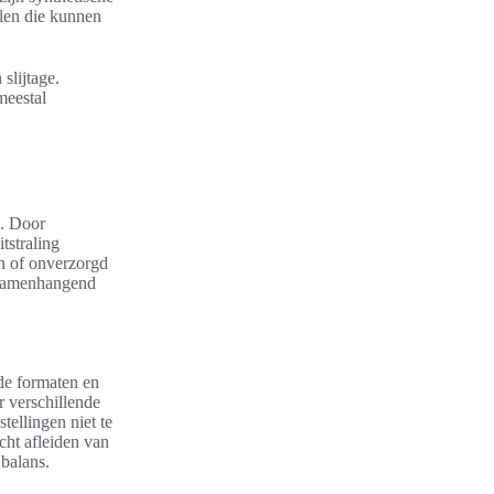
llen die kunnen
slijtage.
meestal
k. Door
tstraling
ch of onverzorgd
n samenhangend
de formaten en
r verschillende
tellingen niet te
cht afleiden van
 balans.