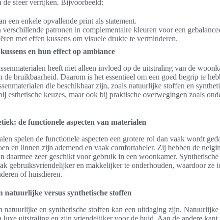
 de sfeer verrijken. Bijvoorbeeld:
n een enkele opvallende print als statement.
verschillende patronen in complementaire kleuren voor een gebalanceer
eëren met effen kussens om visuele drukte te verminderen.
 kussens en hun effect op ambiance
senmaterialen heeft niet alleen invloed op de uitstraling van de woon
n de bruikbaarheid. Daarom is het essentieel om een goed begrip te he
senmaterialen die beschikbaar zijn, zoals natuurlijke stoffen en syntheti
n bij esthetische keuzes, maar ook bij praktische overwegingen zoals on
etiek: de functionele aspecten van materialen
alen spelen de functionele aspecten een grotere rol dan vaak wordt geda
toen en linnen zijn ademend en vaak comfortabeler. Zij hebben de neigi
jn daarmee zeer geschikt voor gebruik in een woonkamer. Synthetische 
vaak gebruiksvriendelijker en makkelijker te onderhouden, waardoor ze i
deren of huisdieren.
n natuurlijke versus synthetische stoffen
 natuurlijke en synthetische stoffen kan een uitdaging zijn. Natuurlijke
 luxe uitstraling en zijn vriendelijker voor de huid. Aan de andere kant 