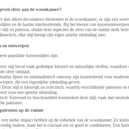
geven sfeer aan de woonkamer?
r dan alleen decoratieve elementen in de woonkamer; ze zijn een weer
tijlen en de laatste interieurtrends. Bij het kiezen van kussenontwerpen 
r stijl en patroon, omdat deze aspecten de sfeer van de ruimte sterk beï
inavisch, elke stijl brengt zijn eigen unieke uitstraling mee.
en en ontwerpen
est populaire kussenstijlen zijn:
Deze stijl bevat vaak gedempte kleuren en natuurlijke stoffen, waardoo
de sfeer ontstaat.
Strakke lijnen en minimalistisch ontwerp zijn kenmerkend voor modern
erpen, die een eigentijdse uitstraling geven.
: Deze stijl is kleurrijk en eclectisch, waarbij verschillende patronen e
rd voor een speelse uitstraling.
isch
: Eenvoud en functionaliteit kenmerken deze stijl, vaak met neutral
che patronen.
 patronen op de ruimte
 een sterke impact hebben op de esthetiek van de woonkamer. Ze kunn
vendig maken, maar het is cruciaal om ze goed te combineren. Een har