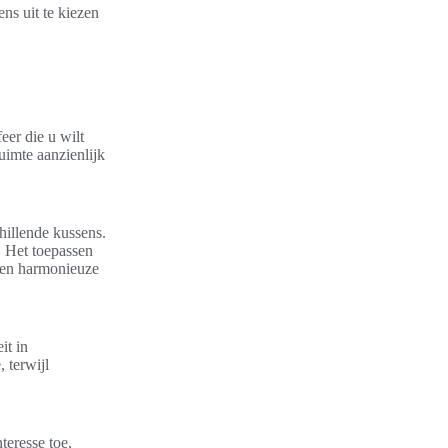
ns uit te kiezen
eer die u wilt
uimte aanzienlijk
chillende kussens.
. Het toepassen
 een harmonieuze
it in
 terwijl
.
eresse toe,