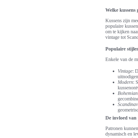
Welke kussens 
Kussens zijn mee
populaire kussens
om te kijken naa
vintage tot Scand
Populaire stijl
Enkele van de me
Vintage
: 
uitnodigen
Modern
: 
kussenontw
Bohemian
gecombinee
Scandinav
geometris
De invloed van
Patronen kunnen
dynamisch en le