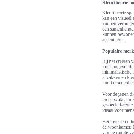
Kleurtheorie to
Kleurtheorie spe
kan een visueel 
kunnen verhogen
een samenhangend
kunnen bewoners 
accentueren.
Populaire merk
Bij het creëren 
toonaangevend. H
minimalistische 
zitzakken en kleu
hun kussencollect
Voor degenen die
breed scala aan 
gespecialiseerde
ideaal voor mens
Het investeren i
de woonkamer. D
van de ruimte ver