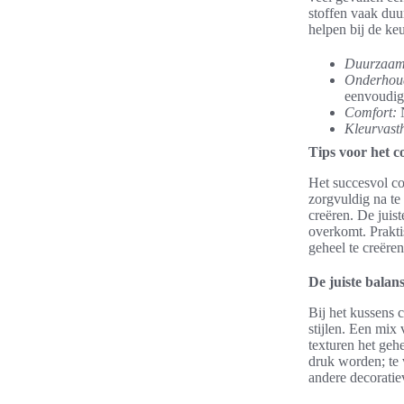
stoffen vaak duu
helpen bij de ke
Duurzaam
Onderhou
eenvoudig 
Comfort:
N
Kleurvast
Tips voor het 
Het succesvol c
zorgvuldig na te
creëren. De juis
overkomt. Prakt
geheel te creëren
De juiste balan
Bij het kussens 
stijlen. Een mix
texturen het geh
druk worden; te 
andere decoratie