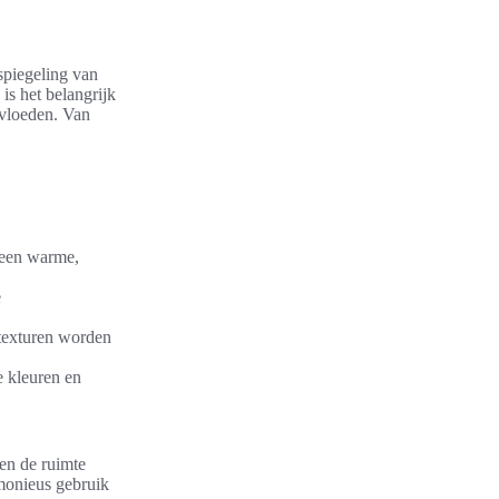
spiegeling van
is het belangrijk
nvloeden. Van
r een warme,
e
n texturen worden
e kleuren en
en de ruimte
monieus gebruik