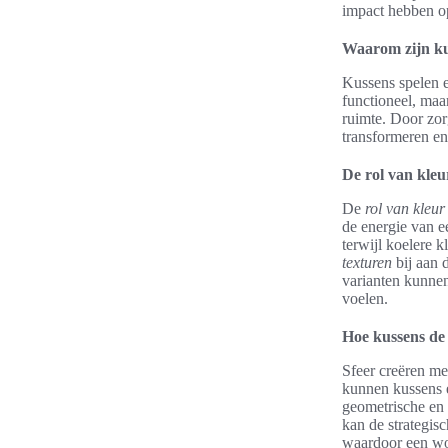
impact hebben op
Waarom zijn ku
Kussens spelen e
functioneel, maa
ruimte. Door zor
transformeren e
De rol van kleu
De
rol van kleur
de energie van e
terwijl koelere 
texturen
bij aan 
varianten kunne
voelen.
Hoe kussens de
Sfeer creëren me
kunnen kussens e
geometrische en 
kan de strategis
waardoor een wo