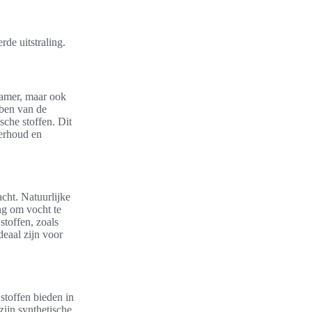
de uitstraling.
kamer, maar ook
bben van de
sche stoffen. Dit
derhoud en
cht. Natuurlijke
ng om vocht te
stoffen, zoals
deaal zijn voor
 stoffen bieden in
zijn synthetische