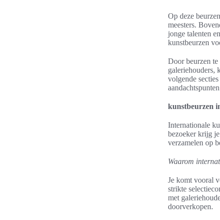
Op deze beurzen 
meesters. Bovend
jonge talenten en
kunstbeurzen vo
Door beurzen te 
galeriehouders, k
volgende secties
aandachtspunten 
kunstbeurzen in
Internationale k
bezoeker krijg j
verzamelen op be
Waarom internat
Je komt vooral v
strikte selectiec
met galeriehoude
doorverkopen.