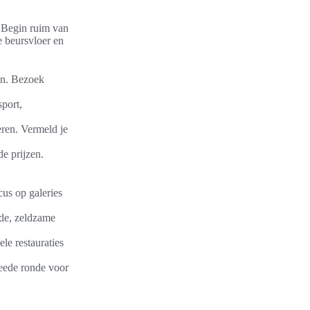
. Begin ruim van
e beursvloer en
zen. Bezoek
port,
eren. Vermeld je
e prijzen.
cus op galeries
nde, zeldzame
le restauraties
eede ronde voor