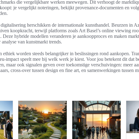
chmarks die vergelijkbare werken meewegen. Dit verhoogt de marktliqui
 koopt: je vergelijkt noteringen, bekijkt provenance-documenten en vol
iden.
 digitalisering herschikken de internationale kunsthandel. Beurzen in Az
ven koopkracht, terwijl platforms zoals Art Basel’s online viewing ro
d. Deze hybride modellen veranderen je aankoopproces en maken markt
 analyse van kunstmarkt trends.
ethiek worden steeds belangrijker in beslissingen rond aankopen. Tra
eu-impact speelt mee bij welk werk je kiest. Voor jou betekent dit dat b
nen, maar ook signalen geven over toekomstige verschuivingen: meer aa
aars, cross-over tussen design en fine art, en samenwerkingen tussen m