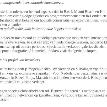
oonaangevende internationale kunstbeurzen
: sterke moderne en hedendaagse secties in Basel, Miami Beach en Ho
ekend om cutting-edge galeries en programmevenementen in Londen e
astricht staat bekend om hoogste conservatie- en expertiseniveau voo
rken en antiek.
n galerijen die vaak internationale kopers aantrekken
 bewezen trackrecord en duidelijke provenantie trekken veel internatio
us te overwegen. Je ziet een mix van hedendaagse werken, moderne kl
manschap uit oudere periodes. Specialisatie verkoopt: galeries die zich 
ceptuele fotografie of keramiek, trekken vaak doelgerichte kopers.
n het profiel van bezoekers
eurs beïnvloedt je mogelijkheden. Weekenden en VIP-dagen zijn drukk
t en kans op exclusieve afspraken. Voor Nederlandse verzamelaars is d
eurzen in Bazel, Parijs, Maastricht en Londen een voordeel. Reistijd en
at risico’s en kosten verlaagt.
ngen speelt zichtbaarheid een rol. Beurzen fungeren als marktplaats en
t en inzet op netwerken op kunstbeurzen, vergroot je kansen op unieke
acten.