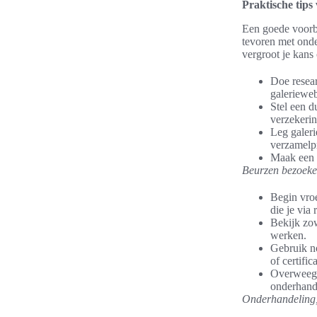
Praktische tips
Een goede voorbe
tevoren met onder
vergroot je kans
Doe resear
galerieweb
Stel een d
verzekerin
Leg galeri
verzamelpr
Maak een s
Beurzen bezoeke
Begin vroe
die je via
Bekijk zow
werken.
Gebruik no
of certific
Overweeg 
onderhand
Onderhandeling,