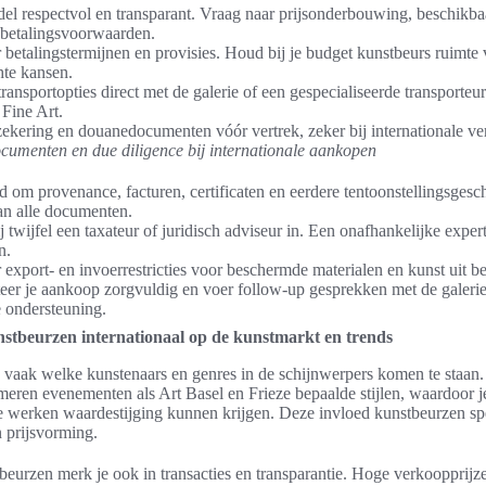
l respectvol en transparant. Vraag naar prijsonderbouwing, beschikba
 betalingsvoorwaarden.
 betalingstermijnen en provisies. Houd bij je budget kunstbeurs ruimte 
te kansen.
ransportopties direct met de galerie of een gespecialiseerde transporte
 Fine Art.
ekering en douanedocumenten vóór vertrek, zeker bij internationale v
documenten en due diligence bij internationale aankopen
jd om provenance, facturen, certificaten en eerdere tentoonstellingsges
an alle documenten.
j twijfel een taxateur of juridisch adviseur in. Een onafhankelijke expe
n.
 export- en invoerrestricties voor beschermde materialen en kunst uit b
er je aankoop zorgvuldig en voer follow-up gesprekken met de galerie
e ondersteuning.
nstbeurzen internationaal op de kunstmarkt en trends
vaak welke kunstenaars en genres in de schijnwerpers komen te staan. 
timeren evenementen als Art Basel en Frieze bepaalde stijlen, waardoor j
ke werken waardestijging kunnen krijgen. Deze invloed kunstbeurzen spe
n prijsvorming.
eurzen merk je ook in transacties en transparantie. Hoge verkoopprijze