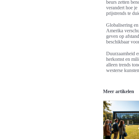
beurs zetten ben
verandert hoe je
prijstrends te du
Globalisering en
Amerika verschui
geven op afstan
beschikbaar voor
Duurzaamheid en 
herkomst en mili
alleen trends to
westerse kunsten
Meer artikelen