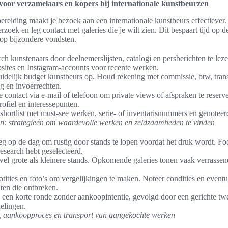
 voor verzamelaars en kopers bij internationale kunstbeurzen
reiding maakt je bezoek aan een internationale kunstbeurs effectiever
zoek en leg contact met galeries die je wilt zien. Dit bespaart tijd op d
 op bijzondere vondsten.
ch kunstenaars door deelnemerslijsten, catalogi en persberichten te le
sites en Instagram-accounts voor recente werken.
uidelijk budget kunstbeurs op. Houd rekening met commissie, btw, trans
g en invoerrechten.
e contact via e-mail of telefoon om private views of afspraken te reserv
ofiel en interessepunten.
hortlist met must-see werken, serie- of inventarisnummers en genoteerd
n: strategieën om waardevolle werken en zeldzaamheden te vinden
g op de dag om rustig door stands te lopen voordat het druk wordt. Fo
 research hebt geselecteerd.
el grote als kleinere stands. Opkomende galeries tonen vaak verrasse
tities en foto’s om vergelijkingen te maken. Noteer condities en eventue
aten die ontbreken.
een korte ronde zonder aankoopintentie, gevolgd door een gerichte tw
elingen.
 aankoopproces en transport van aangekochte werken