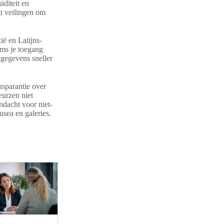
diteit en
gt veilingen om
ië en Latijns-
oms je toegang
gegevens sneller
nsparantie over
eurzen niet
ndacht voor niet-
usea en galeries.