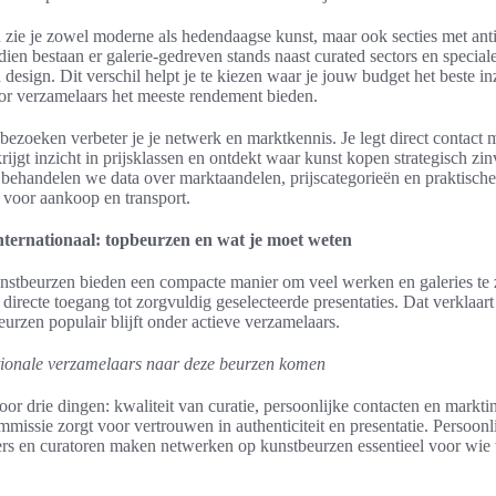
zie je zowel moderne als hedendaagse kunst, maar ook secties met ant
ien bestaan er galerie-gedreven stands naast curated sectors en special
 design. Dit verschil helpt je te kiezen waar je jouw budget het beste i
or verzamelaars het meeste rendement bieden.
bezoeken verbeter je je netwerk en marktkennis. Je legt direct contact 
rijgt inzicht in prijsklassen en ontdekt waar kunst kopen strategisch zinv
 behandelen we data over marktaandelen, prijscategorieën en praktische
voor aankoop en transport.
ternationaal: topbeurzen en wat je moet weten
unstbeurzen bieden een compacte manier om veel werken en galeries te 
e directe toegang tot zorgvuldig geselecteerde presentaties. Dat verklaa
urzen populair blijft onder actieve verzamelaars.
ionale verzamelaars naar deze beurzen komen
oor drie dingen: kwaliteit van curatie, persoonlijke contacten en markti
ommissie zorgt voor vertrouwen in authenticiteit en presentatie. Persoon
rs en curatoren maken netwerken op kunstbeurzen essentieel voor wie 