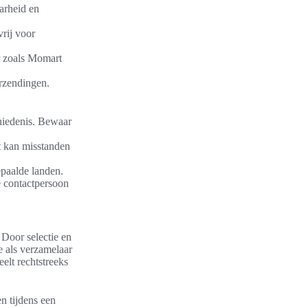
arheid en
vrij voor
ur zoals Momart
erzendingen.
chiedenis. Bewaar
rt kan misstanden
epaalde landen.
 contactpersoon
Door selectie en
e als verzamelaar
elt rechtstreeks
n tijdens een