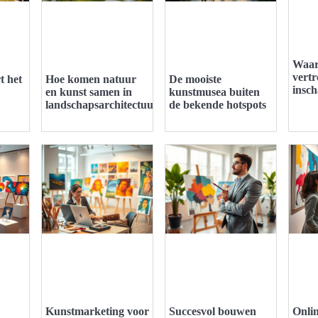
Waar
vert
 het
Hoe komen natuur
De mooiste
insc
en kunst samen in
kunstmusea buiten
landschapsarchitectuur?
de bekende hotspots
Kunstmarketing voor
Succesvol bouwen
Onlin