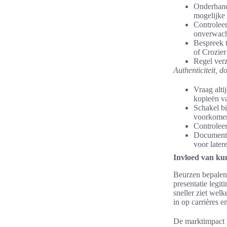
Onderhande
mogelijke
Controleer
onverwach
Bespreek t
of Crozier
Regel verz
Authenticiteit, 
Vraag alti
kopieën v
Schakel bi
voorkome
Controleer
Documente
voor later
Invloed van ku
Beurzen bepalen 
presentatie legi
sneller ziet wel
in op carrières e
De marktimpact b