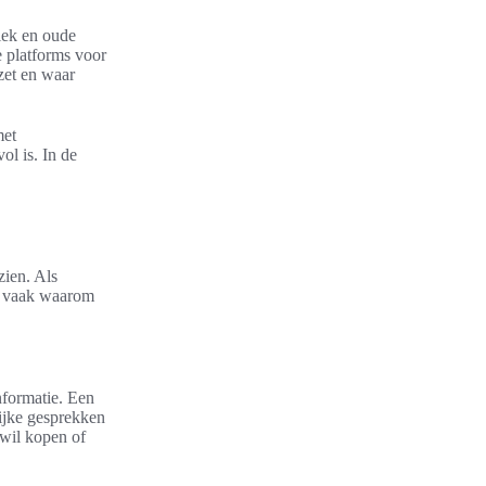
iek en oude
e platforms voor
nzet en waar
met
ol is. In de
zien. Als
rt vaak waarom
nformatie. Een
lijke gesprekken
wil kopen of