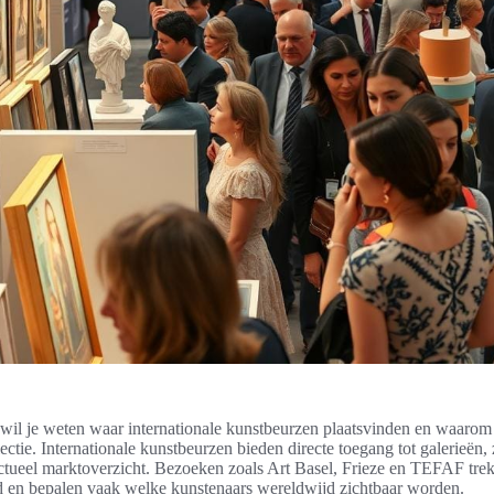
wil je weten waar internationale kunstbeurzen plaatsvinden en waarom
ectie. Internationale kunstbeurzen bieden directe toegang tot galerieën
tueel marktoverzicht. Bezoeken zoals Art Basel, Frieze en TEFAF tre
nd en bepalen vaak welke kunstenaars wereldwijd zichtbaar worden.