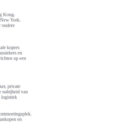
ng Kong.
n New York.
r oudere
nale kopers
assiekers en
richten op een
er, private
e nabijheid van
 logistiek
 ontmoetingsplek.
 aankopen en