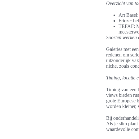
Overzicht van t
Art Basel
Frieze: b
TEFAF: Ma
meesterwe
Soorten werken e
Galeries met een
redenen om serie
uitzonderlijk vak
niche, zoals con
Timing, locatie e
Timing van een b
views bieden rus
grote Europese b
worden kleiner, w
Bij onderhandeli
Als je slim plan
waardevolle cont