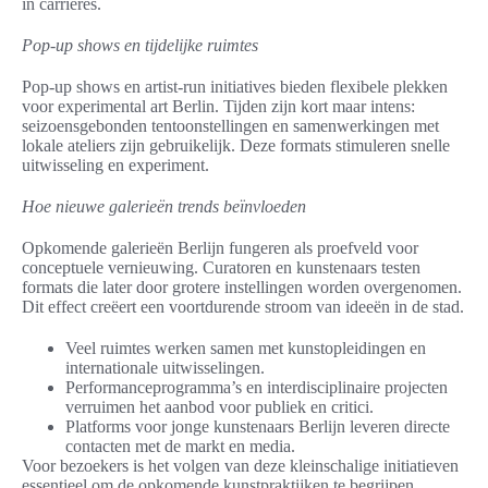
in carrières.
Pop-up shows en tijdelijke ruimtes
Pop-up shows en artist-run initiatives bieden flexibele plekken
voor experimental art Berlin. Tijden zijn kort maar intens:
seizoensgebonden tentoonstellingen en samenwerkingen met
lokale ateliers zijn gebruikelijk. Deze formats stimuleren snelle
uitwisseling en experiment.
Hoe nieuwe galerieën trends beïnvloeden
Opkomende galerieën Berlijn fungeren als proefveld voor
conceptuele vernieuwing. Curatoren en kunstenaars testen
formats die later door grotere instellingen worden overgenomen.
Dit effect creëert een voortdurende stroom van ideeën in de stad.
Veel ruimtes werken samen met kunstopleidingen en
internationale uitwisselingen.
Performanceprogramma’s en interdisciplinaire projecten
verruimen het aanbod voor publiek en critici.
Platforms voor jonge kunstenaars Berlijn leveren directe
contacten met de markt en media.
Voor bezoekers is het volgen van deze kleinschalige initiatieven
essentieel om de opkomende kunstpraktijken te begrijpen.