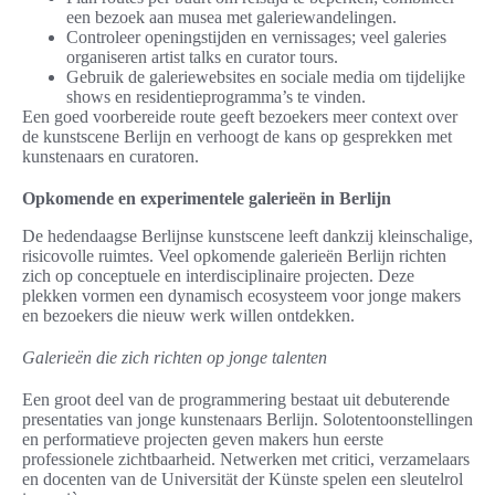
een bezoek aan musea met galeriewandelingen.
Controleer openingstijden en vernissages; veel galeries
organiseren artist talks en curator tours.
Gebruik de galeriewebsites en sociale media om tijdelijke
shows en residentieprogramma’s te vinden.
Een goed voorbereide route geeft bezoekers meer context over
de kunstscene Berlijn en verhoogt de kans op gesprekken met
kunstenaars en curatoren.
Opkomende en experimentele galerieën in Berlijn
De hedendaagse Berlijnse kunstscene leeft dankzij kleinschalige,
risicovolle ruimtes. Veel opkomende galerieën Berlijn richten
zich op conceptuele en interdisciplinaire projecten. Deze
plekken vormen een dynamisch ecosysteem voor jonge makers
en bezoekers die nieuw werk willen ontdekken.
Galerieën die zich richten op jonge talenten
Een groot deel van de programmering bestaat uit debuterende
presentaties van jonge kunstenaars Berlijn. Solotentoonstellingen
en performatieve projecten geven makers hun eerste
professionele zichtbaarheid. Netwerken met critici, verzamelaars
en docenten van de Universität der Künste spelen een sleutelrol