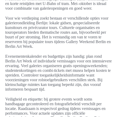
en korte reistijden met U‑Bahn of tram. Mei–oktober is ideaal
voor combinatie van galerieopeningen en goed weer.
Voor wie verdieping zoekt bestaan er verschillende opties voor
galerierondleiding Berlijn: lokale gidsen, gespecialiseerde
kunsttours en privécurator tours. Culturele organisaties en
touroperators bieden thematische routes aan, bijvoorbeeld per
buurt of per stroming. Het is verstandig om van te voren te
reserveren bij populaire tours tijdens Gallery Weekend Berlin en
Berlin Art Week.
Evenementenkalender en budgettips zijn handig: plan rond
Berlin Art Week of individuele vernissages voor een intensievere
ervaring. Veel galeries organiseren gratis openingsweekenden;
studentenkortingen en combi‑tickets met musea helpen kosten te
spreiden. Controleer toegankelijkheidsinformatie want
voorzieningen voor rolstoelgebruikers verschillen sterk. Bij
kleinschalige ruimtes kan toegang beperkt zijn, dus vooraf
informeren bespaart tijd.
Veiligheid en etiquette: bij grotere events wordt soms
handbagage gecontroleerd en fotografiebeleid verschilt per
locatie. Raadzaam is respectvol gedrag tijdens vernissages en
performances. Voor actuele updates zijn officiële