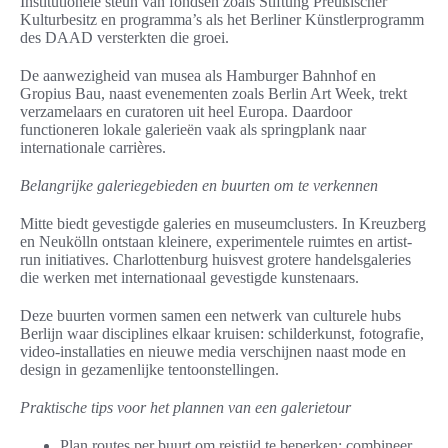
Institutionele steun van fondsen zoals Stiftung Preußischer
Kulturbesitz en programma’s als het Berliner Künstlerprogramm
des DAAD versterkten die groei.
De aanwezigheid van musea als Hamburger Bahnhof en
Gropius Bau, naast evenementen zoals Berlin Art Week, trekt
verzamelaars en curatoren uit heel Europa. Daardoor
functioneren lokale galerieën vaak als springplank naar
internationale carrières.
Belangrijke galeriegebieden en buurten om te verkennen
Mitte biedt gevestigde galeries en museumclusters. In Kreuzberg
en Neukölln ontstaan kleinere, experimentele ruimtes en artist-
run initiatives. Charlottenburg huisvest grotere handelsgaleries
die werken met internationaal gevestigde kunstenaars.
Deze buurten vormen samen een netwerk van culturele hubs
Berlijn waar disciplines elkaar kruisen: schilderkunst, fotografie,
video-installaties en nieuwe media verschijnen naast mode en
design in gezamenlijke tentoonstellingen.
Praktische tips voor het plannen van een galerietour
Plan routes per buurt om reistijd te beperken; combineer