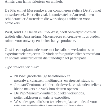
Amsterdam langs galerieën en winkels.
De Pijp en het Museumkwartier combineren ateliers De Pijp met
museabezoek. Hier zijn vaak keramiekatelier Amsterdam en
schilderatelier Amsterdam die workshops aanbieden voor
bezoekers.
West, rond De Hallen en Oud-West, heeft ontwerpstudio’s en
textielatelier Amsterdam. Makerspaces en creatieve hubs bieden
ruimte voor ontwerp en kleinschalige productie.
Oost is een opkomende zone met betaalbare werkruimtes en
experimentele projecten. Je vindt er fotografieatelier Amsterdam
en sociale kunstprojecten die uitnodigen tot participatie.
Type ateliers per buurt
NDSM: grootschalige beeldhouw- en
metaalwerkplaatsen, multimedia- en streetart-studio’s.
Jordaan/Centrum: schilder-, drukwerk- en sieradenateliers;
kleine makers die vaak hun deuren openen.
De Pijp/Museumkwartier: publieke workshops,
pottenbaklessen en galerie-exposities.
West: designstudio’s en textielwerkplaatsen, ideaal voor
wie een textielatelier Amsterdam wil bezoeken.