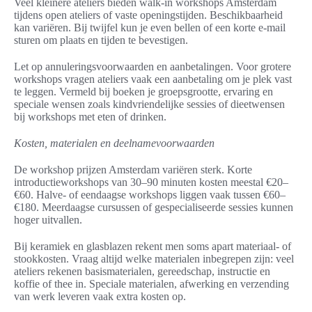
Veel kleinere ateliers bieden walk-in workshops Amsterdam
tijdens open ateliers of vaste openingstijden. Beschikbaarheid
kan variëren. Bij twijfel kun je even bellen of een korte e-mail
sturen om plaats en tijden te bevestigen.
Let op annuleringsvoorwaarden en aanbetalingen. Voor grotere
workshops vragen ateliers vaak een aanbetaling om je plek vast
te leggen. Vermeld bij boeken je groepsgrootte, ervaring en
speciale wensen zoals kindvriendelijke sessies of dieetwensen
bij workshops met eten of drinken.
Kosten, materialen en deelnamevoorwaarden
De workshop prijzen Amsterdam variëren sterk. Korte
introductieworkshops van 30–90 minuten kosten meestal €20–
€60. Halve- of eendaagse workshops liggen vaak tussen €60–
€180. Meerdaagse cursussen of gespecialiseerde sessies kunnen
hoger uitvallen.
Bij keramiek en glasblazen rekent men soms apart materiaal- of
stookkosten. Vraag altijd welke materialen inbegrepen zijn: veel
ateliers rekenen basismaterialen, gereedschap, instructie en
koffie of thee in. Speciale materialen, afwerking en verzending
van werk leveren vaak extra kosten op.