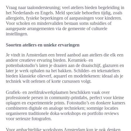
Vraag naar taalondersteuning; veel ateliers bieden begeleiding in
het Nederlands en Engels. Meld speciale behoeften tijdig, zoals
allergieën, fysieke beperkingen of aanpassingen voor kinderen.
Voor scholen en mindervaliden bestaan soms subsidies of
aangepaste arrangementen via de gemeente of culturele
instellingen.
Soorten ateliers en unieke ervaringen
Je vindt in Amsterdam een breed aanbod aan ateliers die elk een
andere creatieve ervaring bieden. Keramiek- en
pottenbakstudio’s laten je draaien aan de draaischijf, glazuren en
later je werk ophalen na het bakken. Schilder- en tekenateliers
bieden klassieke olieverf, aquarel en modeltekenen: ideaal als je
techniek wilt oefenen of korte cursussen volgt.
Grafiek- en zeefdrukwerkplaatsen beschikken vaak over
professionele persen in community-printlabs, perfect voor kleine
oplagen en experimentele prints. Fotostudio’s en donkere kamers
combineren digitale en analoge technieken; sommige locaties
organiseren traditionele doka-workshops en portfolio reviews
voor serieuze fotografen.
Voor ambachtelijke workshops Amsterdam kun je ook denken