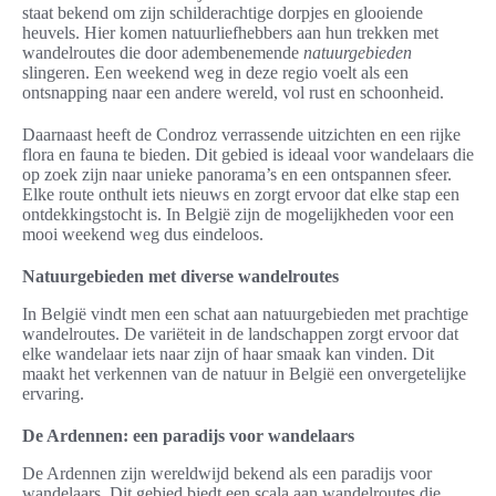
staat bekend om zijn schilderachtige dorpjes en glooiende
heuvels. Hier komen natuurliefhebbers aan hun trekken met
wandelroutes die door adembenemende
natuurgebieden
slingeren. Een weekend weg in deze regio voelt als een
ontsnapping naar een andere wereld, vol rust en schoonheid.
Daarnaast heeft de Condroz verrassende uitzichten en een rijke
flora en fauna te bieden. Dit gebied is ideaal voor wandelaars die
op zoek zijn naar unieke panorama’s en een ontspannen sfeer.
Elke route onthult iets nieuws en zorgt ervoor dat elke stap een
ontdekkingstocht is. In België zijn de mogelijkheden voor een
mooi weekend weg dus eindeloos.
Natuurgebieden met diverse wandelroutes
In België vindt men een schat aan natuurgebieden met prachtige
wandelroutes. De variëteit in de landschappen zorgt ervoor dat
elke wandelaar iets naar zijn of haar smaak kan vinden. Dit
maakt het verkennen van de natuur in België een onvergetelijke
ervaring.
De Ardennen: een paradijs voor wandelaars
De Ardennen zijn wereldwijd bekend als een paradijs voor
wandelaars. Dit gebied biedt een scala aan wandelroutes die