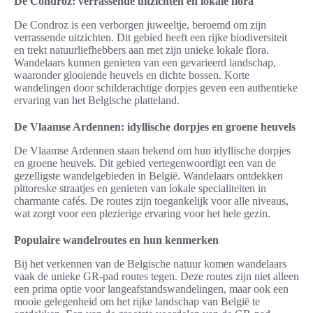
De Condroz: verrassende uitzichten en lokale flora
De Condroz is een verborgen juweeltje, beroemd om zijn
verrassende uitzichten. Dit gebied heeft een rijke biodiversiteit
en trekt natuurliefhebbers aan met zijn unieke lokale flora.
Wandelaars kunnen genieten van een gevarieerd landschap,
waaronder glooiende heuvels en dichte bossen. Korte
wandelingen door schilderachtige dorpjes geven een authentieke
ervaring van het Belgische platteland.
De Vlaamse Ardennen: idyllische dorpjes en groene heuvels
De Vlaamse Ardennen staan bekend om hun idyllische dorpjes
en groene heuvels. Dit gebied vertegenwoordigt een van de
gezelligste wandelgebieden in België. Wandelaars ontdekken
pittoreske straatjes en genieten van lokale specialiteiten in
charmante cafés. De routes zijn toegankelijk voor alle niveaus,
wat zorgt voor een plezierige ervaring voor het hele gezin.
Populaire wandelroutes en hun kenmerken
Bij het verkennen van de Belgische natuur komen wandelaars
vaak de unieke GR-pad routes tegen. Deze routes zijn niet alleen
een prima optie voor langeafstandswandelingen, maar ook een
mooie gelegenheid om het rijke landschap van België te