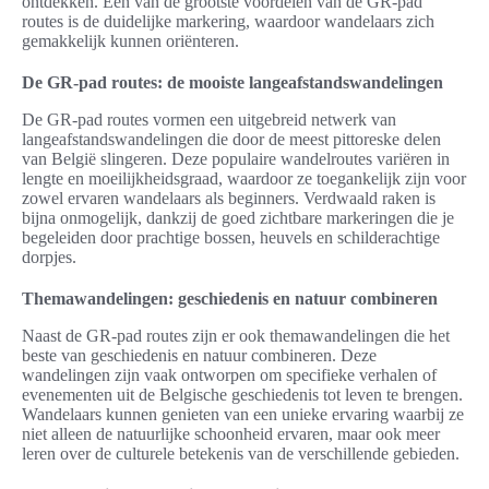
ontdekken. Een van de grootste voordelen van de GR-pad
routes is de duidelijke markering, waardoor wandelaars zich
gemakkelijk kunnen oriënteren.
De GR-pad routes: de mooiste langeafstandswandelingen
De GR-pad routes vormen een uitgebreid netwerk van
langeafstandswandelingen die door de meest pittoreske delen
van België slingeren. Deze populaire wandelroutes variëren in
lengte en moeilijkheidsgraad, waardoor ze toegankelijk zijn voor
zowel ervaren wandelaars als beginners. Verdwaald raken is
bijna onmogelijk, dankzij de goed zichtbare markeringen die je
begeleiden door prachtige bossen, heuvels en schilderachtige
dorpjes.
Themawandelingen: geschiedenis en natuur combineren
Naast de GR-pad routes zijn er ook themawandelingen die het
beste van geschiedenis en natuur combineren. Deze
wandelingen zijn vaak ontworpen om specifieke verhalen of
evenementen uit de Belgische geschiedenis tot leven te brengen.
Wandelaars kunnen genieten van een unieke ervaring waarbij ze
niet alleen de natuurlijke schoonheid ervaren, maar ook meer
leren over de culturele betekenis van de verschillende gebieden.