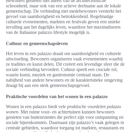
Bewoners genieten niet alleen van de architectonische
schoonheid, maar ook van een actieve deelname aan de lokale
gemeenschap. De verbinding met medebewoners versterkt het
gevoel van saamhorigheid en betrokkenheid. Regelmatige
culturele evenementen, markten en festivals geven een unieke
invulling aan het dagelijks leven, waardoor het maximaliseren
van de Italiaanse palazzo lifestyle mogelijk is.
Cultuur en gemeenschapsleven
Het leven in een palazzo draait om saamhorigheid en culturele
uitwisseling. Bewoners organiseren vaak evenementen waarbij
ze tradities en kunst delen. Dit creëert een levendige sfeer die de
sociale verbinding bevordert. Cultuur speelt een cruciale rol,
waarin kunst, muziek en gastronomie centraal staan. De
nabijheid van andere bewoners en de karakteristieke omgeving
draagt bij aan een sterk gemeenschapsgevoel.
Praktische voordelen van het wonen in een palazzo
Wonen in een palazzo biedt vele
praktische voordelen palazzo
wonen
. Met ruime voor- en achtertuinen kunnen bewoners
genieten van buitenruimtes die perfect zijn voor ontspanning en
sociale bijeenkomsten. Daarnaast zijn palazzo’s vaak gelegen in
centrale gebieden, waardoor toegang tot markten, restaurants en