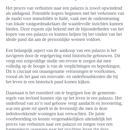
Het proces van verhuizen naar een palazzo is zowel opwindend
als uitdagend. Potentiële kopers beginnen met het verkennen van
de markt voor immobiliën in Italië, vaak met de ondersteuning
van lokale vastgoedmakelaars die waardevolle inzichten kunnen
bieden. Deze experts zijn bekend met de bijzonderheden van het
kopen van een palazzo en kunnen helpen bij het vinden van het
ideale pand dat aan de persoonlijke wensen voldoet.
Een belangrijk aspect van de aankoop van een palazzo is het
navigeren door de regelgeving rond historische gebouwen. Dit
vergt een zorgvuldige studie om ervoor te zorgen dat men
volledig op de hoogte is van de verplichtingen en beperkingen.
Dit is cruciaal om onaangename verrassingen te voorkomen,
vooral als het gaat om renovatie- en onderhoudskosten die bij
het leven in een historisch pand komen kijken.
Daarnaast is het essentieel om te begrijpen hoe de gemeente-
regels van invloed kunnen zijn op het leven in een palazzo. Het
onderhoud van zo’n oud gebouw vergt aandacht en investering,
wat een grote rol speelt in de levensstijl die men in deze
indrukwekkende woningen kan verwachten. De juiste
voorbereiding en kennis vergemakkelijken uiteindelijk het
proces van verhuizen naar een palazzo en zorgen voor een
harmonieuze overgang naar het prachtige leven dat deze