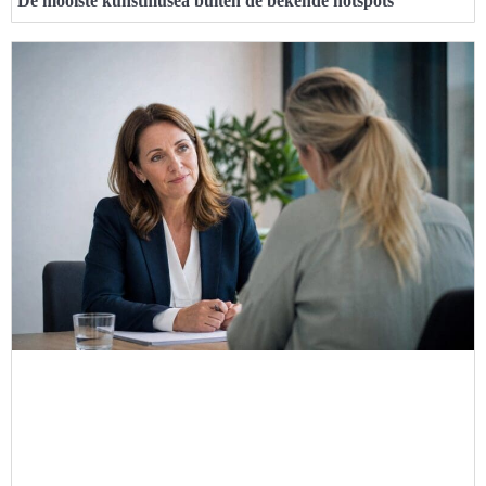
De mooiste kunstmusea buiten de bekende hotspots