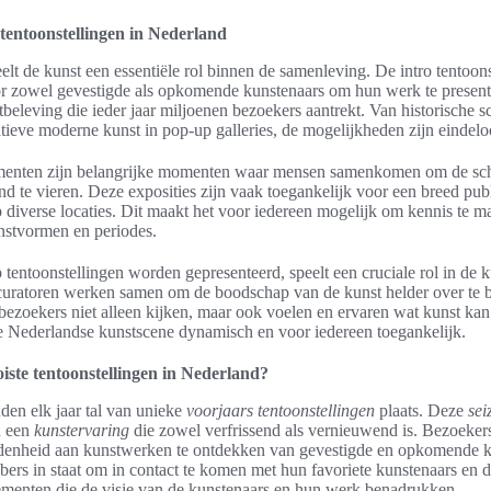
e tentoonstellingen in Nederland
elt de kunst een essentiële rol binnen de samenleving. De intro tentoon
r zowel gevestigde als opkomende kunstenaars om hun werk te presente
beleving die ieder jaar miljoenen bezoekers aantrekt. Van historische sc
tieve moderne kunst in pop-up galleries, de mogelijkheden zijn eindelo
menten zijn belangrijke momenten waar mensen samenkomen om de sc
nd te vieren. Deze exposities zijn vaak toegankelijk voor een breed pu
 diverse locaties. Dit maakt het voor iedereen mogelijk om kennis te 
nstvormen en periodes.
tentoonstellingen worden gepresenteerd, speelt een cruciale rol in de 
curatoren werken samen om de boodschap van de kunst helder over te b
 bezoekers niet alleen kijken, maar ook voelen en ervaren wat kunst ka
de Nederlandse kunstscene dynamisch en voor iedereen toegankelijk.
iste tentoonstellingen in Nederland?
den elk jaar tal van unieke
voorjaars tentoonstellingen
plaats. Deze
se
n een
kunstervaring
die zowel verfrissend als vernieuwend is. Bezoeker
denheid aan kunstwerken te ontdekken van gevestigde en opkomende k
ebbers in staat om in contact te komen met hun favoriete kunstenaars en 
ementen die de visie van de kunstenaars en hun werk benadrukken.