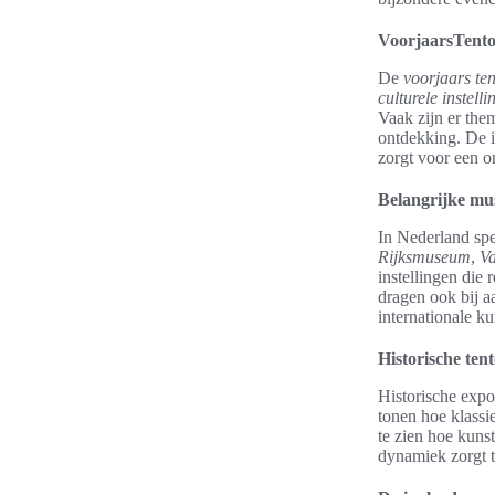
VoorjaarsTento
De
voorjaars ten
culturele instell
Vaak zijn er them
ontdekking. De i
zorgt voor een o
Belangrijke mus
In Nederland spe
Rijksmuseum
,
V
instellingen die
dragen ook bij a
internationale k
Historische tent
Historische expo
tonen hoe klassi
te zien hoe kuns
dynamiek zorgt t