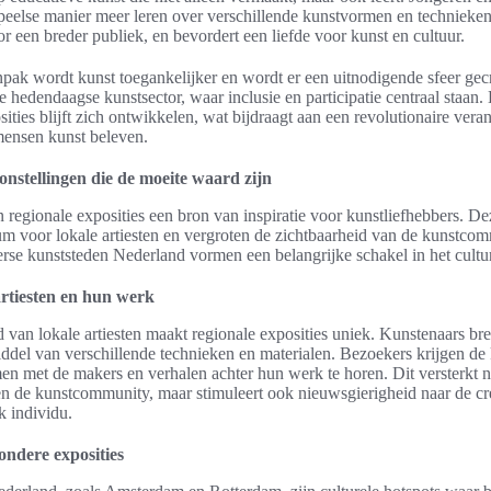
eelse manier meer leren over verschillende kunstvormen en technieken
or een breder publiek, en bevordert een liefde voor kunst en cultuur.
pak wordt kunst toegankelijker en wordt er een uitnodigende sfeer gecr
e hedendaagse kunstsector, waar inclusie en participatie centraal staan.
sities blijft zich ontwikkelen, wat bijdraagt aan een revolutionaire vera
ensen kunst beleven.
onstellingen die de moeite waard zijn
n regionale exposities een bron van inspiratie voor kunstliefhebbers. 
m voor lokale artiesten en vergroten de zichtbaarheid van de kunstco
verse kunststeden Nederland vormen een belangrijke schakel in het cultu
rtiesten en hun werk
van lokale artiesten maakt regionale exposities uniek. Kunstenaars br
iddel van verschillende technieken en materialen. Bezoekers krijgen de
men met de makers en verhalen achter hun werk te horen. Dit versterkt ni
n de kunstcommunity, maar stimuleert ook nieuwsgierigheid naar de cr
k individu.
ondere exposities