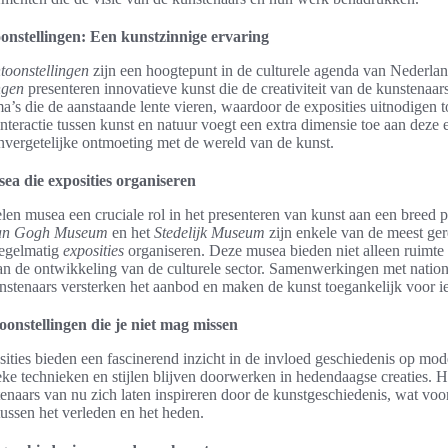
onstellingen: Een kunstzinnige ervaring
toonstellingen
zijn een hoogtepunt in de culturele agenda van Nederla
ingen
presenteren innovatieve kunst die de creativiteit van de kunstenaar
a’s die de aanstaande lente vieren, waardoor de exposities uitnodigen to
nteractie tussen kunst en natuur voegt een extra dimensie toe aan deze 
nvergetelijke ontmoeting met de wereld van de kunst.
ea die exposities organiseren
len musea een cruciale rol in het presenteren van kunst aan een breed p
an Gogh Museum
en het
Stedelijk Museum
zijn enkele van de meest g
 regelmatig
exposities
organiseren. Deze musea bieden niet alleen ruimte
an de ontwikkeling van de culturele sector. Samenwerkingen met nation
unstenaars versterken het aanbod en maken de kunst toegankelijk voor i
oonstellingen die je niet mag missen
sities bieden een fascinerend inzicht in de invloed geschiedenis op mod
eke technieken en stijlen blijven doorwerken in hedendaagse creaties. H
tenaars van nu zich laten inspireren door de kunstgeschiedenis, wat vo
ussen het verleden en het heden.