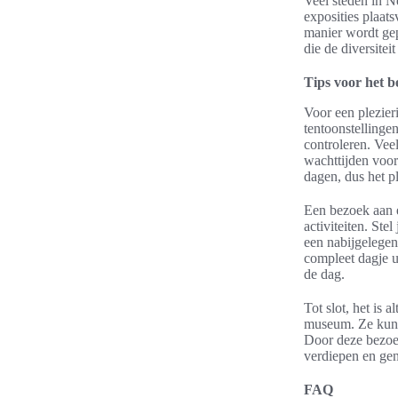
Veel steden in N
exposities plaat
manier wordt gep
die de diversitei
Tips voor het b
Voor een plezieri
tentoonstellinge
controleren. Vee
wachttijden voor
dagen, dus het p
Een bezoek aan e
activiteiten. St
een nabijgelegen
compleet dagje u
de dag.
Tot slot, het is 
museum. Ze kunn
Door deze bezoek
verdiepen en gen
FAQ