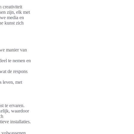
creativiteit
sen zijn, elk met
uwe media en
ne kunst zich
uwe manier van
 deel te nemen en
 wat de respons
s leven, met
st te ervaren.
elijk, waardoor
ch
eve installaties.
en volwassenen