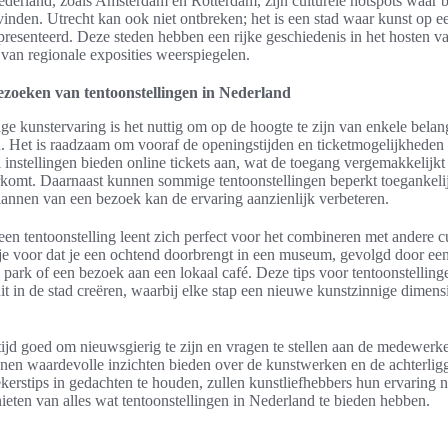
ederland, zoals Amsterdam en Rotterdam, zijn culturele hotspots waar 
svinden. Utrecht kan ook niet ontbreken; het is een stad waar kunst op
resenteerd. Deze steden hebben een rijke geschiedenis in het hosten 
t van regionale exposities weerspiegelen.
ezoeken van tentoonstellingen in Nederland
ge kunstervaring is het nuttig om op de hoogte te zijn van enkele belang
n. Het is raadzaam om vooraf de openingstijden en ticketmogelijkheden
l instellingen bieden online tickets aan, wat de toegang vergemakkelijkt
komt. Daarnaast kunnen sommige tentoonstellingen beperkt toegankelij
lannen van een bezoek kan de ervaring aanzienlijk verbeteren.
en tentoonstelling leent zich perfect voor het combineren met andere cu
el je voor dat je een ochtend doorbrengt in een museum, gevolgd door e
 park of een bezoek aan een lokaal café. Deze tips voor tentoonstellin
it in de stad creëren, waarbij elke stap een nieuwe kunstzinnige dimens
altijd goed om nieuwsgierig te zijn en vragen te stellen aan de medewerk
en waardevolle inzichten bieden over de kunstwerken en de achterlig
erstips in gedachten te houden, zullen kunstliefhebbers hun ervaring 
ieten van alles wat tentoonstellingen in Nederland te bieden hebben.