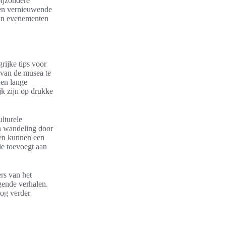
bijzondere
 een vernieuwende
van evenementen
rijke tips voor
 van de musea te
 en lange
k zijn op drukke
lturele
en wandeling door
gen kunnen een
ie toevoegt aan
ers van het
gende verhalen.
nog verder