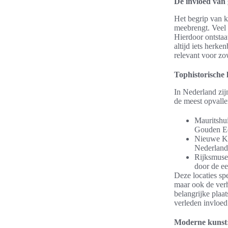
De invloed van
Het begrip van k
meebrengt. Veel
Hierdoor ontstaa
altijd iets herk
relevant voor zo
Tophistorische 
In Nederland zijn
de meest opvall
Mauritshui
Gouden E
Nieuwe Ker
Nederland
Rijksmuseu
door de e
Deze locaties sp
maar ook de ver
belangrijke plaa
verleden invloed
Moderne kunst: 