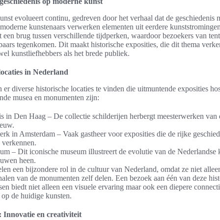
 geschiedenis op moderne kunst
unst evolueert continu, gedreven door het verhaal dat de geschiedenis 
 moderne kunstenaars verwerken elementen uit eerdere kunststromingen
t een brug tussen verschillende tijdperken, waardoor bezoekers van ten
enbaars tegenkomen. Dit maakt historische exposities, die dit thema verk
wel kunstliefhebbers als het brede publiek.
locaties in Nederland
 er diverse historische locaties te vinden die uitmuntende exposities h
ende musea en monumenten zijn:
s in Den Haag – De collectie schilderijen herbergt meesterwerken van
euw.
k in Amsterdam – Vaak gastheer voor exposities die de rijke geschied
 verkennen.
m – Dit iconische museum illustreert de evolutie van de Nederlandse k
euwen heen.
elen een bijzondere rol in de cultuur van Nederland, omdat ze niet allee
halen van de monumenten zelf delen. Een bezoek aan één van deze hist
tsen biedt niet alleen een visuele ervaring maar ook een diepere connect
 op de huidige kunsten.
Innovatie en creativiteit