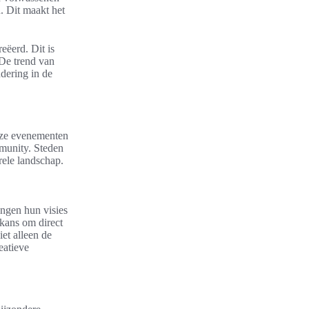
. Dit maakt het
eëerd. Dit is
 De trend van
ndering in de
Deze evenementen
mmunity. Steden
rele landschap.
engen hun visies
 kans om direct
et alleen de
eatieve