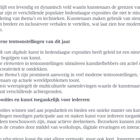
ijft een levendig en dynamisch veld waarin kunstenaars de grenzen van 
ar zijn er verschillende populaire hedendaagse exposities die niet te mis
dering van thema’s en technieken. Kunstenaars maken gebruik van nie
 bredere en inclusievere verhalen te vertellen, wat laat zien hoe moder
n.
ne tentoonstellingen van dit jaar
k van digitale kunst
in hedendaagse exposities heeft geleid tot een nie
 begrijpen van kunst.
ve elementen
in tentoonstellingen stimuleren kunstliefhebbers om actief
creativiteit te ontdekken.
he thema’s
zijn prominent aanwezig in veel moderne tentoonstellingen,
naars op actuele wereldproblemen toont.
mix
weerspiegelt de multiculturele samenlevingen waarin de kunstenaar
uit verschillende achtergronden.
posities en kunst toegankelijk voor iedereen
osities winnen snel aan populariteit en bieden een unieke manier om kun
lingen moedigen participatie aan en maken kunst voor iedereen toegank
lleen toeschouwers zijn, maar actieve deelnemers. Bezoekers kunnen zi
 de creaties door middel van workshops, digitale ervaringen en interacti
p educatieve kunst die niet alleen vermaakt, maar ook leert. Jongeren 