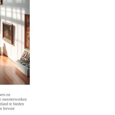
bers en
che meesterwerken
rland te bieden
n fervent