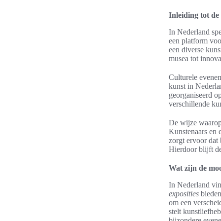
Inleiding tot d
In Nederland spe
een platform voo
een diverse kunst
musea tot innova
Culturele evene
kunst in Nederla
georganiseerd op
verschillende ku
De wijze waarop 
Kunstenaars en 
zorgt ervoor dat
Hierdoor blijft 
Wat zijn de moo
In Nederland vin
exposities
biede
om een verschei
stelt kunstliefh
bijzondere even