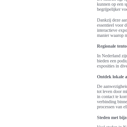
kunnen op een sp
begrijpelijker vo
Dankzij deze aan
essentieel voor d
interactieve expo
manier waarop m
Regionale tento
In Nederland zij
bieden een podiu
exposities in di
Ontdek lokale a
De aanwezigheid 
tot leven door m
in contact te ko
verbinding binne
processen van el
Steden met bijz