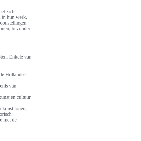
met zich
 in hun werk.
toonstellingen
ennen, bijzonder
osten. Enkele van
 de Hollandse
enis van
unst en cultuur
n kunst tonen,
orisch
ie met de