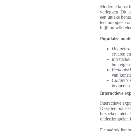
Moderne kunst bl
verleggen. Dit ja
een unieke bena
technologieën om
blijft ontwikkele
Populaire moder
Het gebrui
ervaren en
Interactie
hun eigen 
Ecologisc
van kunste
Culturele 
invloeden 
Interactieve ex
Interactieve exp
Deze tentoonstel
bezoekers niet a
onderdompelen in
De nadruk ligt o