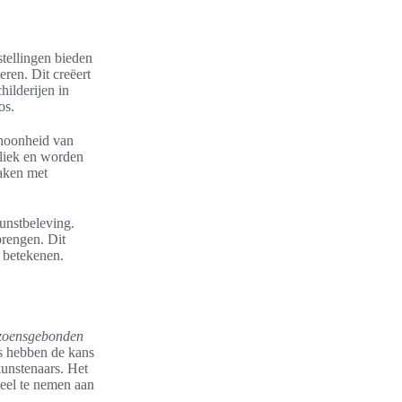
stellingen bieden
ren. Dit creëert
hilderijen in
os.
hoonheid van
bliek en worden
maken met
kunstbeleving.
rengen. Dit
n betekenen.
izoensgebonden
s hebben de kans
unstenaars. Het
deel te nemen aan