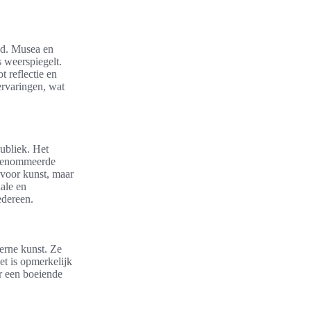
nd. Musea en
s weerspiegelt.
t reflectie en
ervaringen, wat
ubliek. Het
erenommeerde
 voor kunst, maar
ale en
edereen.
erne kunst. Ze
et is opmerkelijk
or een boeiende