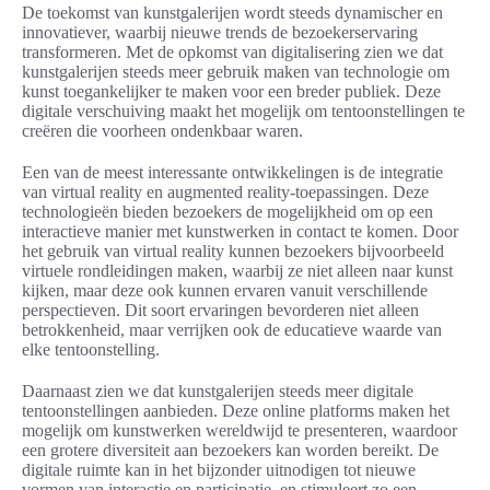
De toekomst van kunstgalerijen wordt steeds dynamischer en
innovatiever, waarbij nieuwe trends de bezoekerservaring
transformeren. Met de opkomst van digitalisering zien we dat
kunstgalerijen steeds meer gebruik maken van technologie om
kunst toegankelijker te maken voor een breder publiek. Deze
digitale verschuiving maakt het mogelijk om tentoonstellingen te
creëren die voorheen ondenkbaar waren.
Een van de meest interessante ontwikkelingen is de integratie
van virtual reality en augmented reality-toepassingen. Deze
technologieën bieden bezoekers de mogelijkheid om op een
interactieve manier met kunstwerken in contact te komen. Door
het gebruik van virtual reality kunnen bezoekers bijvoorbeeld
virtuele rondleidingen maken, waarbij ze niet alleen naar kunst
kijken, maar deze ook kunnen ervaren vanuit verschillende
perspectieven. Dit soort ervaringen bevorderen niet alleen
betrokkenheid, maar verrijken ook de educatieve waarde van
elke tentoonstelling.
Daarnaast zien we dat kunstgalerijen steeds meer digitale
tentoonstellingen aanbieden. Deze online platforms maken het
mogelijk om kunstwerken wereldwijd te presenteren, waardoor
een grotere diversiteit aan bezoekers kan worden bereikt. De
digitale ruimte kan in het bijzonder uitnodigen tot nieuwe
vormen van interactie en participatie, en stimuleert zo een