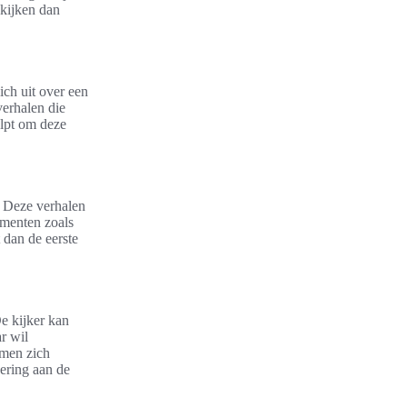
 kijken dan
ich uit over een
verhalen die
lpt om deze
. Deze verhalen
ementen zoals
t dan de eerste
De kijker kan
r wil
 men zich
nering aan de