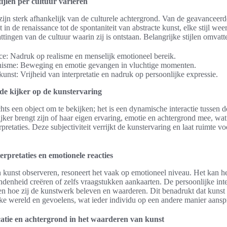
tijlen per cultuur variëren
zijn sterk afhankelijk van de culturele achtergrond. Van de geavanceerd
in de renaissance tot de spontaniteit van abstracte kunst, elke stijl wee
tingen van de cultuur waarin zij is ontstaan. Belangrijke stijlen omvatt
e: Nadruk op realisme en menselijk emotioneel bereik.
nisme: Beweging en emotie gevangen in vluchtige momenten.
kunst: Vrijheid van interpretatie en nadruk op persoonlijke expressie.
de kijker op de kunstervaring
chts een object om te bekijken; het is een dynamische interactie tussen
ijker brengt zijn of haar eigen ervaring, emotie en achtergrond mee, wat 
rpretaties. Deze subjectiviteit verrijkt de kunstervaring en laat ruimte vo
erpretaties en emotionele reacties
unst observeren, resoneert het vaak op emotioneel niveau. Het kan h
denheid creëren of zelfs vraagstukken aankaarten. De persoonlijke inte
en hoe zij de kunstwerk beleven en waarderen. Dit benadrukt dat kunst
ijke wereld en gevoelens, wat ieder individu op een andere manier aansp
atie en achtergrond in het waarderen van kunst