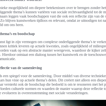
nieke mogelijkheid om diepere betekenissen over te brengen zonder he
ggende thema’s kunnen variëren van sociale rechtvaardigheid tot de m
naars leggen vaak boodschappen vast die ook een reflectie zijn van de
 Zo blijven kunstwerken tijdloos en relevant, omdat ze uitnodigen tot 
eld om ons heen.
thema’s en boodschap
nst ligt in zijn vermogen om complexe onderliggende thema’s te verke
en kritiek leveren op actuele kwesties, zoals ongelijkheid of milieu
den vaak op een abstracte manier weergeven, waardoor de kijker zelf 
ie. Hierdoor ontstaat een dialoog tussen het kunstwerk en de toeschouwer
mmunicatie.
eflectie van de samenleving
ls een spiegel voor de samenleving. Door middel van diverse technieken 
rs hun visie op actuele thema’s delen. Dit creëert niet alleen een diepe
aar versterkt ook de boodschap die bedoeld is om te resoneren met het p
loeden culturele normen en waarden de manier waarop deze reflectie to
te evolueren in overeenstemming met sociale veranderingen.