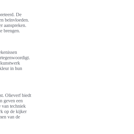
preteerd. De
en beïnvloeden.
er aanspreken.
te brengen.
tekenissen
ertegenwoordigt.
 kunstwerk
kleur in hun
t. Olieverf biedt
en geven een
e van techniek
rk op de kijker
rmen van de