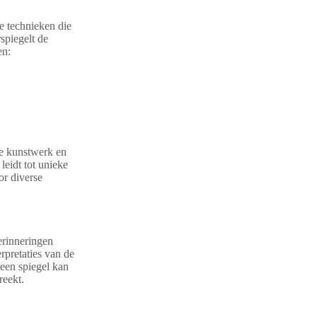
e technieken die
rspiegelt de
en:
 de kunstwerk en
leidt tot unieke
or diverse
erinneringen
rpretaties van de
 een spiegel kan
reekt.