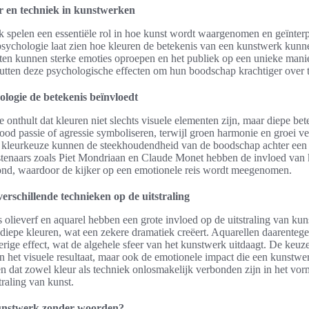
r en techniek in kunstwerken
k spelen een essentiële rol in hoe kunst wordt waargenomen en geïnter
psychologie laat zien hoe kleuren de betekenis van een kunstwerk kunn
nten kunnen sterke emoties oproepen en het publiek op een unieke mani
tten deze psychologische effecten om hun boodschap krachtiger over 
logie de betekenis beïnvloedt
 onthult dat kleuren niet slechts visuele elementen zijn, maar diepe be
ood passie of agressie symboliseren, terwijl groen harmonie en groei v
 kleurkeuze kunnen de steekhoudendheid van de boodschap achter een
tenaars zoals Piet Mondriaan en Claude Monet hebben de invloed van 
nd, waardoor de kijker op een emotionele reis wordt meegenomen.
erschillende technieken op de uitstraling
 olieverf en aquarel hebben een grote invloed op de uitstraling van kuns
n diepe kleuren, wat een zekere dramatiek creëert. Aquarellen daarenteg
erige effect, wat de algehele sfeer van het kunstwerk uitdaagt. De keuz
een het visuele resultaat, maar ook de emotionele impact die een kunstwe
zien dat zowel kleur als techniek onlosmakelijk verbonden zijn in het vo
traling van kunst.
unstwerk zonder woorden?