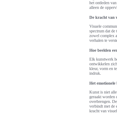
het ontleden van
alleen de opperv
De kracht van 
Visuele communic
spectrum dat de 
zowel complex a
verhalen te vers
Hoe beelden een
Elk kunstwerk he
ontwikkelen zich
kleur, vorm en te
indruk.
Het emotionele 
Kunst is niet al
geraakt worden d
overbrengen. Dez
verbindt met de 
kracht van visue