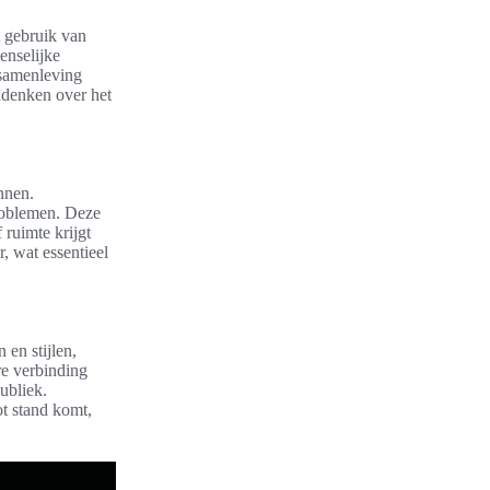
t gebruik van
enselijke
 samenleving
nadenken over het
nnen.
problemen. Deze
ruimte krijgt
, wat essentieel
en stijlen,
re verbinding
ubliek.
t stand komt,