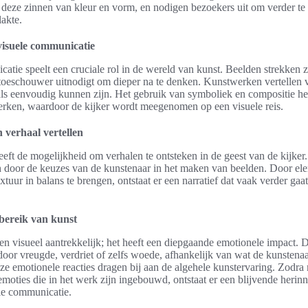
 deze zinnen van kleur en vorm, en nodigen bezoekers uit om verder te
lakte.
visuele communicatie
atie speelt een cruciale rol in de wereld van kunst. Beelden strekken z
toeschouwer uitnodigt om dieper na te denken. Kunstwerken vertellen 
ls eenvoudig kunnen zijn. Het gebruik van symboliek en compositie he
terken, waardoor de kijker wordt meegenomen op een visuele reis.
 verhaal vertellen
eft de mogelijkheid om verhalen te ontsteken in de geest van de kijker
 door de keuzes van de kunstenaar in het maken van beelden. Door el
xtuur in balans te brengen, ontstaat er een narratief dat vaak verder gaa
bereik van kunst
leen visueel aantrekkelijk; het heeft een diepgaande emotionele impact. 
oor vreugde, verdriet of zelfs woede, afhankelijk van wat de kunstenaa
e emotionele reacties dragen bij aan de algehele kunstervaring. Zodra
emoties die in het werk zijn ingebouwd, ontstaat er een blijvende herin
le communicatie.