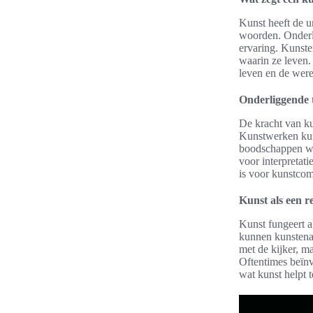
Kunst heeft de u
woorden. Onderli
ervaring. Kunste
waarin ze leven.
leven en de wer
Onderliggende 
De kracht van ku
Kunstwerken kunn
boodschappen wor
voor interpretat
is voor kunstco
Kunst als een r
Kunst fungeert a
kunnen kunstenaa
met de kijker, m
Oftentimes beïnv
wat kunst helpt 