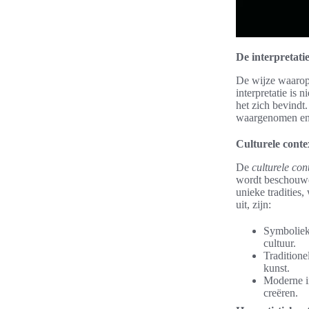
De interpretati
De wijze waarop 
interpretatie is 
het zich bevindt
waargenomen en 
Culturele conte
De
culturele con
wordt beschouwd,
unieke tradities
uit, zijn:
Symboliek
cultuur.
Traditione
kunst.
Moderne in
creëren.