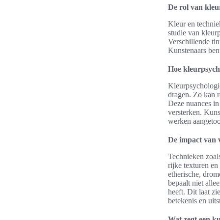
De rol van kleu
Kleur en technie
studie van kleur
Verschillende ti
Kunstenaars benu
Hoe kleurpsycho
Kleurpsychologie
dragen. Zo kan r
Deze nuances in
versterken. Kuns
werken aangetoo
De impact van v
Technieken zoals
rijke texturen e
etherische, drom
bepaalt niet all
heeft. Dit laat 
betekenis en uits
Wat zegt een k