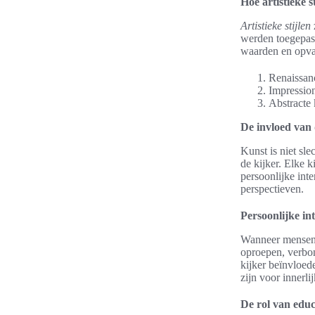
Hoe artistieke s
Artistieke stijlen
werden toegepast 
waarden en opvat
Renaissanc
Impressio
Abstracte 
De invloed van 
Kunst is niet sle
de kijker. Elke k
persoonlijke inte
perspectieven.
Persoonlijke int
Wanneer mensen k
oproepen, verbon
kijker beïnvloed
zijn voor innerl
De rol van educ