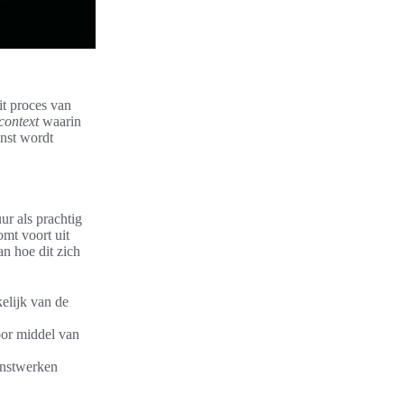
it proces van
 context
waarin
unst wordt
ur als prachtig
mt voort uit
n hoe dit zich
elijk van de
oor middel van
unstwerken