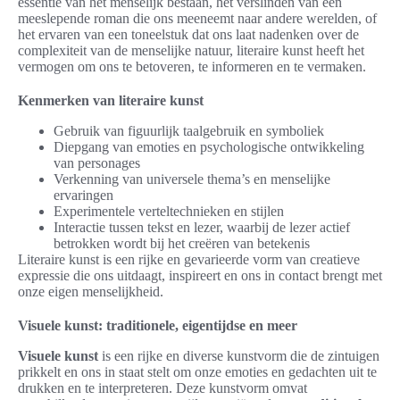
essentie van het menselijk bestaan, het verslinden van een
meeslepende roman die ons meeneemt naar andere werelden, of
het ervaren van een toneelstuk dat ons laat nadenken over de
complexiteit van de menselijke natuur, literaire kunst heeft het
vermogen om ons te betoveren, te informeren en te vermaken.
Kenmerken van literaire kunst
Gebruik van figuurlijk taalgebruik en symboliek
Diepgang van emoties en psychologische ontwikkeling
van personages
Verkenning van universele thema’s en menselijke
ervaringen
Experimentele verteltechnieken en stijlen
Interactie tussen tekst en lezer, waarbij de lezer actief
betrokken wordt bij het creëren van betekenis
Literaire kunst is een rijke en gevarieerde vorm van creatieve
expressie die ons uitdaagt, inspireert en ons in contact brengt met
onze eigen menselijkheid.
Visuele kunst: traditionele, eigentijdse en meer
Visuele kunst
is een rijke en diverse kunstvorm die de zintuigen
prikkelt en ons in staat stelt om onze emoties en gedachten uit te
drukken en te interpreteren. Deze kunstvorm omvat