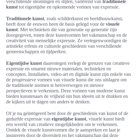
verschillende stromingen en stijlen, variërend van
traditionele
kunst
tot eigentijdse en opkomende vormen van expressie.
Traditionele kunst
, zoals schilderkunst en beeldhouwkunst,
heeft door de eeuwen heen de basis gelegd voor de
visuele
kunst
. Met technieken die van generatie op generatie zijn
doorgegeven, tonen deze kunstvormen het vakmanschap en de
creativiteit van menselijke expressie. Ze vertegenwoordigen de
artistieke erfenis en culturele geschiedenis van verschillende
gemeenschappen en tijdperken.
Eigentijdse kunst
daarentegen verlegt de grenzen van creatieve
expressie en omarmt nieuwe materialen, technieken en
concepten. Installaties, video-art en digitale kunst zijn enkele van
de progressieve vormen van visuele kunst die ons uitdagen om
de traditionele normen te heroverwegen en nieuwe
perspectieven te verkennen. Deze vormen van moderne kunst
bieden kunstenaars de vrijheid om hun ideeën uit te drukken en
de kijkers uit te dagen om anders te denken.
Of je nu geïntrigeerd bent door de geschiedenis van kunst of de
gedurfde expressie van
eigentijdse kunst
, visuele kunst biedt
een wereld van creatieve mogelijkheden om te verkennen.
Ontdek de visuele kunstvormen die je aanspreken en laat je
inspireren door de diversiteit en het vakmanschap dat deze