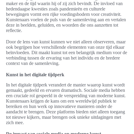
maker en de tijd waarin hij of zij zich bevindt. De invloed van
hedendaagse kwesties zoals pandemieën en culturele
bewegingen vormt een rijke voedingsbodem voor creativiteit.
Kunstenaars voelen de puls van de samenleving aan en vertalen
deze in beelden, geluiden, en woorden die ons aanzetten tot
reflectie.
Door de lens van kunst kunnen we niet alleen observeren, maar
ook begrijpen hoe verschillende elementen van onze tijd elkaar
beïnvloeden. Dit maakt kunst tot een belangrijk medium voor de
verbinding tussen de ervaring van het individu en de bredere
context van de samenleving.
Kunst in het digitale tijdperk
In het digitale tijdperk verandert de manier waarop kunst wordt
gemaakt, gedeeld en ervaren dramatisch. Sociale media hebben
een cruciale rol gespeeld in de verspreiding van moderne kunst.
Kunstenaars krijgen de kans om een wereldwijd publiek te
bereiken en hun werk op innovatieve manieren onder de
aandacht te brengen. Deze platforms bieden niet alleen toegang
tot nieuwe kijkers, maar brengen ook unieke uitdagingen met
zich mee.
De impact van sociale media op moderne kunst