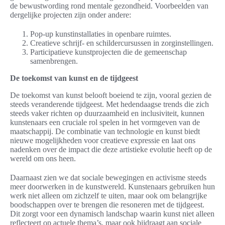
de bewustwording rond mentale gezondheid. Voorbeelden van
dergelijke projecten zijn onder andere:
Pop-up kunstinstallaties in openbare ruimtes.
Creatieve schrijf- en schildercursussen in zorginstellingen.
Participatieve kunstprojecten die de gemeenschap
samenbrengen.
De toekomst van kunst en de tijdgeest
De toekomst van kunst belooft boeiend te zijn, vooral gezien de
steeds veranderende tijdgeest. Met hedendaagse trends die zich
steeds vaker richten op duurzaamheid en inclusiviteit, kunnen
kunstenaars een cruciale rol spelen in het vormgeven van de
maatschappij. De combinatie van technologie en kunst biedt
nieuwe mogelijkheden voor creatieve expressie en laat ons
nadenken over de impact die deze artistieke evolutie heeft op de
wereld om ons heen.
Daarnaast zien we dat sociale bewegingen en activisme steeds
meer doorwerken in de kunstwereld. Kunstenaars gebruiken hun
werk niet alleen om zichzelf te uiten, maar ook om belangrijke
boodschappen over te brengen die resoneren met de tijdgeest.
Dit zorgt voor een dynamisch landschap waarin kunst niet alleen
reflecteert op actuele thema’s, maar ook bijdraagt aan sociale