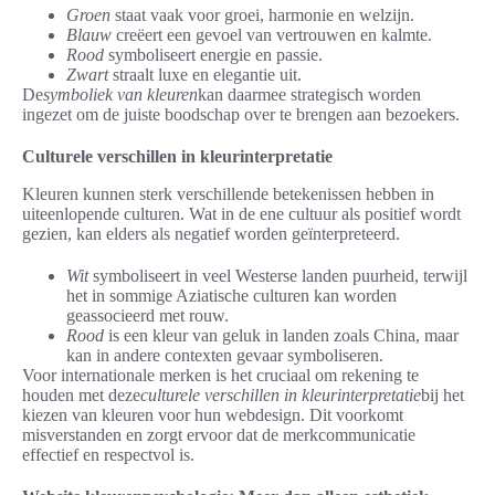
Groen
staat vaak voor groei, harmonie en welzijn.
Blauw
creëert een gevoel van vertrouwen en kalmte.
Rood
symboliseert energie en passie.
Zwart
straalt luxe en elegantie uit.
De
symboliek van kleuren
kan daarmee strategisch worden
ingezet om de juiste boodschap over te brengen aan bezoekers.
Culturele verschillen in kleurinterpretatie
Kleuren kunnen sterk verschillende betekenissen hebben in
uiteenlopende culturen. Wat in de ene cultuur als positief wordt
gezien, kan elders als negatief worden geïnterpreteerd.
Wit
symboliseert in veel Westerse landen puurheid, terwijl
het in sommige Aziatische culturen kan worden
geassocieerd met rouw.
Rood
is een kleur van geluk in landen zoals China, maar
kan in andere contexten gevaar symboliseren.
Voor internationale merken is het cruciaal om rekening te
houden met deze
culturele verschillen in kleurinterpretatie
bij het
kiezen van kleuren voor hun webdesign. Dit voorkomt
misverstanden en zorgt ervoor dat de merkcommunicatie
effectief en respectvol is.