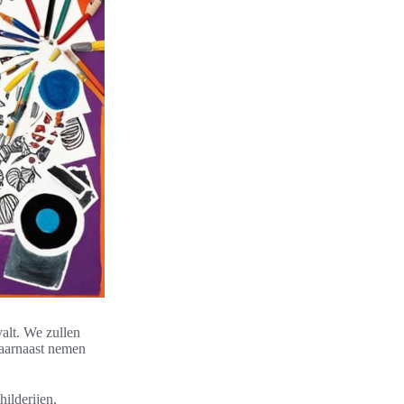
valt. We zullen
aarnaast nemen
ilderijen,