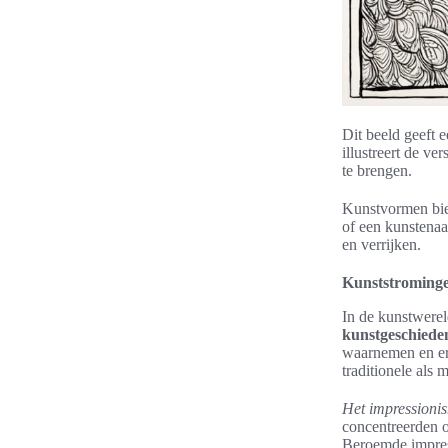
Dit beeld geeft e
illustreert de v
te brengen.
Kunstvormen bied
of een kunstenaa
en verrijken.
Kunststroming
In de kunstwerel
kunstgeschiede
waarnemen en erv
traditionele als 
Het impressioni
concentreerden o
Beroemde impres