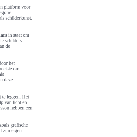
en platform voor
egorie
ls schilderkunst,
aars
in staat om
e schilders
an de
door het
precisie om
als
in deze
 te leggen. Het
p van licht en
esson hebben een
zoals grafische
t zijn eigen