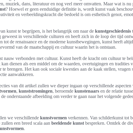
 muziek, dans, literatuur en nog veel meer omvatten. Maar wat is nu 
nst
? Hoewel er geen eenduidige definitie is, wordt kunst vaak beschou
ativiteit en verbeeldingskracht die bedoeld is om esthetisch genot, emot
an kunst te begrijpen, is het belangrijk om naar de
kunstgeschiedenis
t
g geweest in verschillende culturen en heeft zich in de loop der tijd on
 tot de renaissance en de moderne kunstbewegingen, kunst heeft altijd
evormd van de maatschappij en cultuur waarin het is ontstaan.
st nauw verbonden met cultuur. Kunst heeft de kracht om cultuur te be
kan dienen als een middel om de waarden, overtuigingen en tradities 
 te brengen. Het kan ook sociale kwesties aan de kaak stellen, vragen s
lectie aanwakkeren.
cties van dit artikel zullen we dieper ingaan op verschillende aspecten
tvormen
,
kunststromingen
, beroemde
kunstenaars
en de relatie tus
p de onderstaande afbeelding om verder te gaan naar het volgende gedee
ullen we verschillende
kunstvormen
verkennen. Van schilderkunst tot
e zullen een breed scala aan
beeldende kunst
bespreken. Ontdek de dive
unstvormen
.