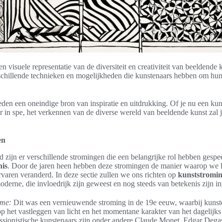
en visuele representatie van de diversiteit en creativiteit van beeldende 
erschillende technieken en mogelijkheden die kunstenaars hebben om hun 
en een oneindige bron van inspiratie en uitdrukking. Of je nu een kun
r in spe, het verkennen van de diverse wereld van beeldende kunst zal
en
d zijn er verschillende stromingen die een belangrijke rol hebben gespe
nis
. Door de jaren heen hebben deze stromingen de manier waarop we 
aren veranderd. In deze sectie zullen we ons richten op
kunststromi
moderne, die invloedrijk zijn geweest en nog steeds van betekenis zijn i
sme:
Dit was een vernieuwende stroming in de 19e eeuw, waarbij kunst
p het vastleggen van licht en het momentane karakter van het dagelijks
sionistische kunstenaars zijn onder andere Claude Monet, Edgar Dega