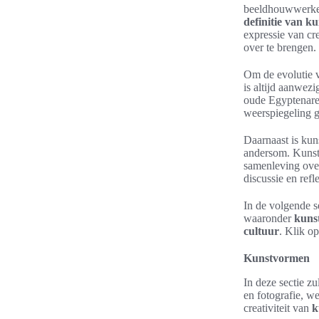
beeldhouwwerken,
definitie van ku
expressie van cre
over te brengen.
Om de evolutie v
is altijd aanwezi
oude Egyptenaren
weerspiegeling g
Daarnaast is kun
andersom. Kunst 
samenleving over
discussie en ref
In de volgende se
waaronder
kuns
cultuur
. Klik o
Kunstvormen
In deze sectie z
en fotografie, w
creativiteit van
k