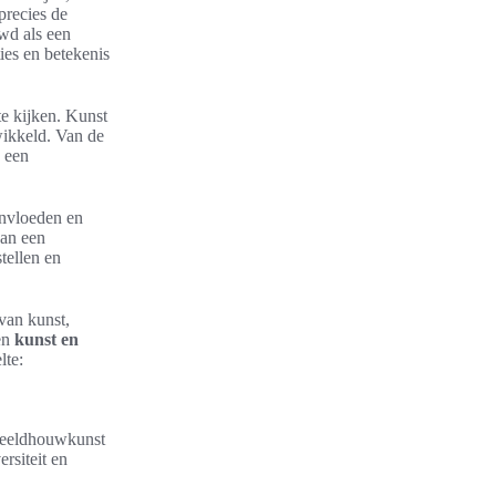
precies de
wd als een
ies en betekenis
e kijken. Kunst
twikkeld. Van de
 een
ïnvloeden en
van een
tellen en
 van kunst,
sen
kunst en
lte:
 beeldhouwkunst
rsiteit en