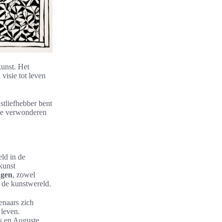
kunst. Het
visie tot leven
stliefhebber bent
 je verwonderen
eld in de
kunst
ngen
, zowel
n de kunstwereld.
enaars zich
 leven.
s en Auguste