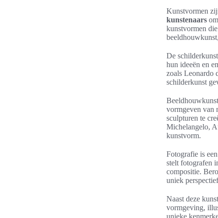
Kunstvormen zijn
kunstenaars
om 
kunstvormen die z
beeldhouwkunst, 
De schilderkuns
hun ideeën en em
zoals Leonardo 
schilderkunst g
Beeldhouwkunst 
vormgeven van ma
sculpturen te cr
Michelangelo, A
kunstvorm.
Fotografie is ee
stelt fotografen
compositie. Ber
uniek perspectie
Naast deze kunst
vormgeving, illus
unieke kenmerke