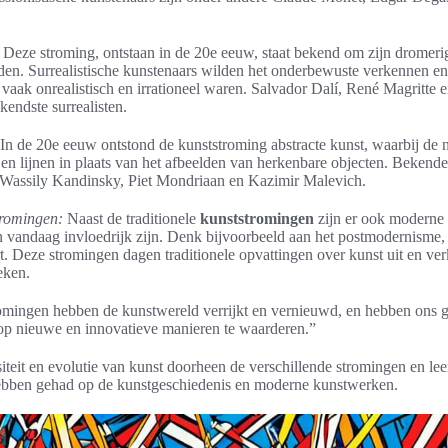
Deze stroming, ontstaan in de 20e eeuw, staat bekend om zijn dromeri
lden. Surrealistische kunstenaars wilden het onderbewuste verkennen e
vaak onrealistisch en irrationeel waren. Salvador Dalí, René Magritte 
kendste surrealisten.
In de 20e eeuw ontstond de kunststroming abstracte kunst, waarbij de n
en lijnen in plaats van het afbeelden van herkenbare objecten. Bekende
n Wassily Kandinsky, Piet Mondriaan en Kazimir Malevich.
romingen:
Naast de traditionele
kunststromingen
zijn er ook moderne 
n vandaag invloedrijk zijn. Denk bijvoorbeeld aan het postmodernisme,
art. Deze stromingen dagen traditionele opvattingen over kunst uit en v
eken.
omingen hebben de kunstwereld verrijkt en vernieuwd, en hebben ons 
op nieuwe en innovatieve manieren te waarderen.”
iteit en evolutie van kunst doorheen de verschillende stromingen en le
hebben gehad op de kunstgeschiedenis en moderne kunstwerken.