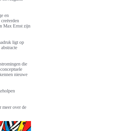
ge en
n creëerden
en Max Ernst zijn
adruk ligt op
 abstracte
stromingen die
 conceptuele
erkennen nieuwe
geholpen
er meer over de