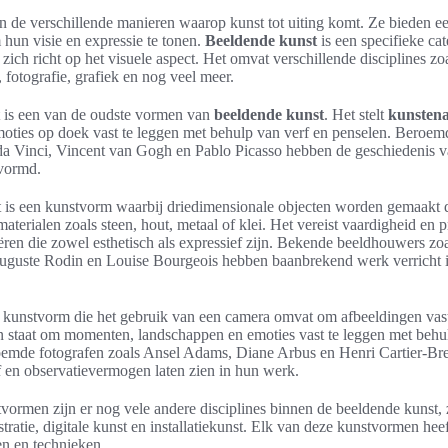
 de verschillende manieren waarop kunst tot uiting komt. Ze bieden e
hun visie en expressie te tonen.
Beeldende kunst
is een specifieke cat
ich richt op het visuele aspect. Het omvat verschillende disciplines zoa
fotografie, grafiek en nog veel meer.
t is een van de oudste vormen van
beeldende kunst
. Het stelt
kunsten
oties op doek vast te leggen met behulp van verf en penselen. Beroemd
da Vinci, Vincent van Gogh en Pablo Picasso hebben de geschiedenis v
evormd.
is een kunstvorm waarbij driedimensionale objecten worden gemaakt 
terialen zoals steen, hout, metaal of klei. Het vereist vaardigheid en 
eëren die zowel esthetisch als expressief zijn. Bekende beeldhouwers zo
uguste Rodin en Louise Bourgeois hebben baanbrekend werk verricht 
n kunstvorm die het gebruik van een camera omvat om afbeeldingen vast
 in staat om momenten, landschappen en emoties vast te leggen met behul
oemde fotografen zoals Ansel Adams, Diane Arbus en Henri Cartier-Br
f en observatievermogen laten zien in hun werk.
vormen zijn er nog vele andere disciplines binnen de beeldende kunst, 
tratie, digitale kunst en installatiekunst. Elk van deze kunstvormen heef
n en technieken.