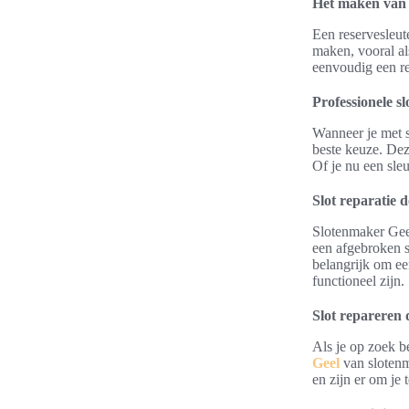
Het maken van e
Een reservesleute
maken, vooral al
eenvoudig een re
Professionele s
Wanneer je met s
beste keuze. Dez
Of je nu een sleu
Slot reparatie 
Slotenmaker Geel
een afgebroken sl
belangrijk om ee
functioneel zijn.
Slot repareren
Als je op zoek be
Geel
van slotenma
en zijn er om je 