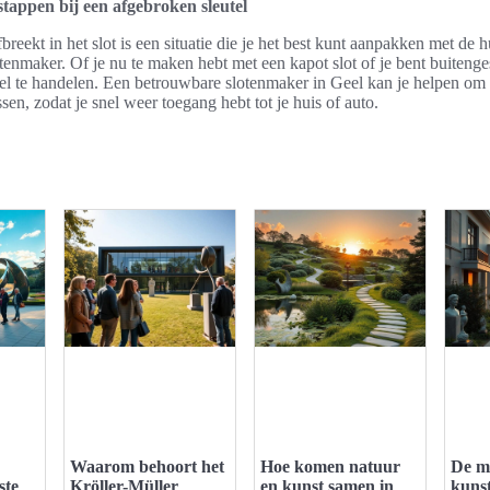
stappen bij een afgebroken sleutel
fbreekt in het slot is een situatie die je het best kunt aanpakken met de 
tenmaker. Of je nu te maken hebt met een kapot slot of je bent buitenges
el te handelen. Een betrouwbare slotenmaker in Geel kan je helpen om
ossen, zodat je snel weer toegang hebt tot je huis of auto.
Waarom behoort het
Hoe komen natuur
De m
ste
Kröller-Müller
en kunst samen in
kuns