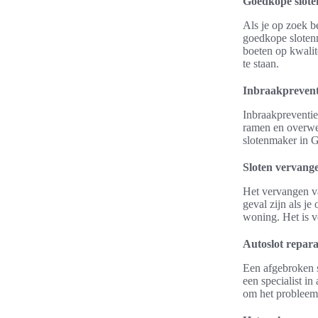
Goedkope slote
Als je op zoek b
goedkope slotenm
boeten op kwalit
te staan.
Inbraakprevent
Inbraakpreventie
ramen en overwe
slotenmaker in G
Sloten vervange
Het vervangen va
geval zijn als j
woning. Het is ve
Autoslot repara
Een afgebroken sl
een specialist in
om het probleem 