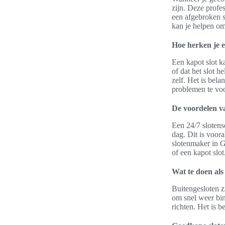
zijn. Deze profe
een afgebroken s
kan je helpen om
Hoe herken je e
Een kapot slot k
of dat het slot h
zelf. Het is bel
problemen te vo
De voordelen va
Een 24/7 slotense
dag. Dit is voora
slotenmaker in Ge
of een kapot slot
Wat te doen als
Buitengesloten zi
om snel weer bi
richten. Het is 