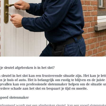
je sleutel afgebroken is in het slot?
leutel in het slot kan een frustrerende situatie zijn. Het kan je lett
n je huis of auto. Het is belangrijk om rustig te blijven en de juiste
gevallen kan een professionele slotenmaker helpen om de situatie sne
rdere schade aan het slot en bespaart je tijd en moeite.
 spoed slotenmaker
fronteerd wordt met een afgebroken sleutel, kan een spoed slotenmake