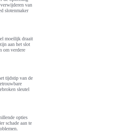
t verwijderen van
oed slotenmaker
l moeilijk draait
ijn aan het slot
en om verdere
et tijdstip van de
 betrouwbare
gebroken sleutel
hillende opties
er schade aan te
roblemen.