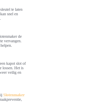
leutel te laten
 kan snel en
.
slotenmaker de
 te vervangen.
 helpen.
een kapot slot of
e lossen. Het is
weer veilig en
bij
Slotenmaker
raakpreventie,