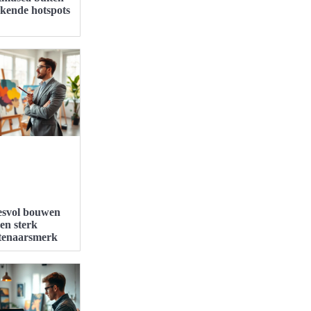
ekende hotspots
esvol bouwen
en sterk
tenaarsmerk