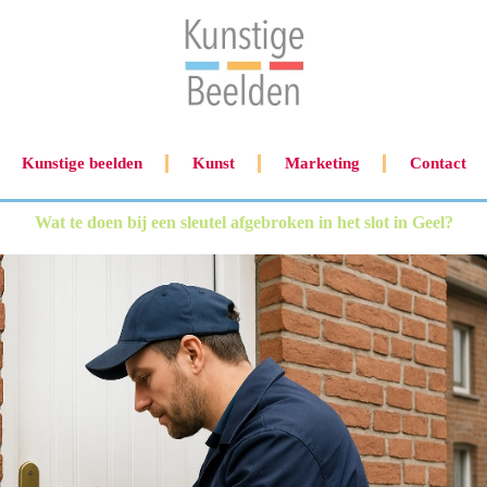
Kunstige beelden
Kunst
Marketing
Contact
Wat te doen bij een sleutel afgebroken in het slot in Geel?