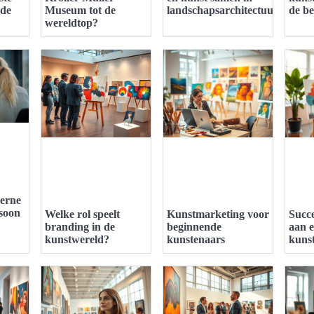
 de
Museum tot de
landschapsarchitectuur?
de b
wereldtop?
erne
soon
Welke rol speelt
Kunstmarketing voor
Succ
branding in de
beginnende
aan e
kunstwereld?
kunstenaars
kuns