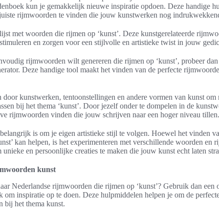
denboek kun je gemakkelijk nieuwe inspiratie opdoen. Deze handige h
 juiste rijmwoorden te vinden die jouw kunstwerken nog indrukwekken
lijst met woorden die rijmen op ‘kunst’. Deze kunstgerelateerde rijm
 stimuleren en zorgen voor een stijlvolle en artistieke twist in jouw gedic
envoudig rijmwoorden wilt genereren die rijmen op ‘kunst’, probeer dan
rator. Deze handige tool maakt het vinden van de perfecte rijmwoorden
en door kunstwerken, tentoonstellingen en andere vormen van kunst om
ssen bij het thema ‘kunst’. Door jezelf onder te dompelen in de kunstw
eve rijmwoorden vinden die jouw schrijven naar een hoger niveau tillen
belangrijk is om je eigen artistieke stijl te volgen. Hoewel het vinden 
kunst’ kan helpen, is het experimenteren met verschillende woorden en 
unieke en persoonlijke creaties te maken die jouw kunst echt laten stra
ijmwoorden kunst
aar Nederlandse rijmwoorden die rijmen op ‘kunst’? Gebruik dan een 
 om inspiratie op te doen. Deze hulpmiddelen helpen je om de perfect
n bij het thema kunst.