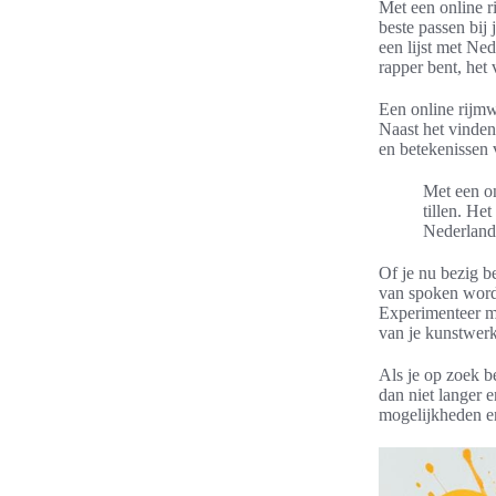
Met een online 
beste passen bij 
een lijst met Ne
rapper bent, het
Een online rijmw
Naast het vinden
en betekenissen 
Met een on
tillen. He
Nederlands
Of je nu bezig b
van spoken word,
Experimenteer m
van je kunstwerk
Als je op zoek b
dan niet langer 
mogelijkheden en