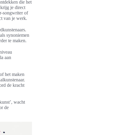
ntdekken die het
rijg je direct
r-songwriter of
ct van je werk.
rdkunstenaars.
oals synoniemen
rder te maken.
 niveau
ala aan
 of het maken
alkunstenaar.
ord de kracht
‘kunst’, wacht
or de