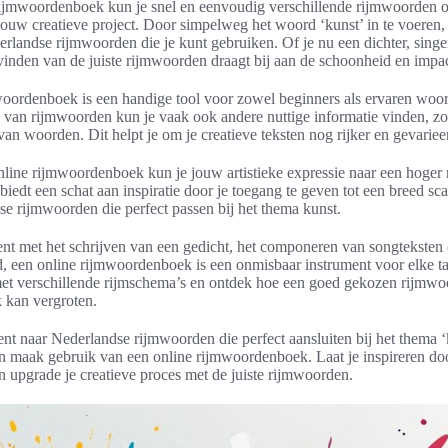
rijmwoordenboek kun je snel en eenvoudig verschillende rijmwoorden o
jouw creatieve project. Door simpelweg het woord ‘kunst’ in te voeren, k
derlandse rijmwoorden die je kunt gebruiken. Of je nu een dichter, singe
 vinden van de juiste rijmwoorden draagt bij aan de schoonheid en impa
oordenboek is een handige tool voor zowel beginners als ervaren woo
 van rijmwoorden kun je vaak ook andere nuttige informatie vinden, z
van woorden. Dit helpt je om je creatieve teksten nog rijker en gevariee
line rijmwoordenboek kun je jouw artistieke expressie naar een hoger
t biedt een schat aan inspiratie door je toegang te geven tot een breed sc
e rijmwoorden die perfect passen bij het thema kunst.
ent met het schrijven van een gedicht, het componeren van songteksten
 een online rijmwoordenboek is een onmisbaar instrument voor elke ta
et verschillende rijmschema’s en ontdek hoe een goed gekozen rijmwo
 kan vergroten.
ent naar Nederlandse rijmwoorden die perfect aansluiten bij het thema 
en maak gebruik van een online rijmwoordenboek. Laat je inspireren do
 upgrade je creatieve proces met de juiste rijmwoorden.