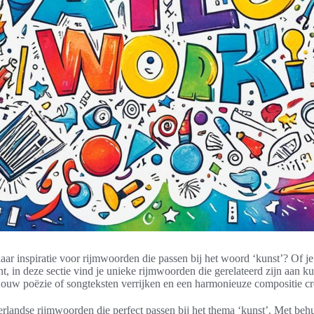
aar inspiratie voor rijmwoorden die passen bij het woord ‘kunst’? Of je
nt, in deze sectie vind je unieke rijmwoorden die gerelateerd zijn aan k
ouw poëzie of songteksten verrijken en een harmonieuze compositie cr
erlandse rijmwoorden die perfect passen bij het thema ‘kunst’. Met beh