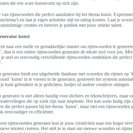
ksten die een ware kunstvorm op zich zijn.
van rijmwoorden die perfect aansluiten bij het thema kunst. Experime
mschema’s en laat je eigen artistieke stijl tot uiting komen. Laat je woo
kunstzinnige creaties en betover je publiek met jouw unieke talent.
enerator kunst
ent naar een snelle en gemakkelijke manier om rijmwoorden te generere
’, dan is een online rijmwoorden generator de ideale tool voor jou. Me
 je snel en eenvoudig verschillende rijmwoorden ontdekken die perfect 
’.
generator biedt een uitgebreide database met woorden die rijmen op ‘
ord ‘kunst’ in te voeren in de generator, genereert het systeem automati
e kunt gebruiken in je gedichten, liedjes of andere creatieve uitingen.
generator is niet alleen handig voor dichters en tekstschrijvers, maar 
eatievelingen die op zoek zijn naar inspiratie. Het kan soms lastig zijn 
n die perfect passen bij het thema ‘kunst’, maar met een rijmwoorden 
uk eenvoudiger en efficiënter.
een rijmwoorden generator kun je jouw creativiteit naar een hoger nivea
sieve teksten creëren. Het stelt je in staat om nieuwe woorden en rijms