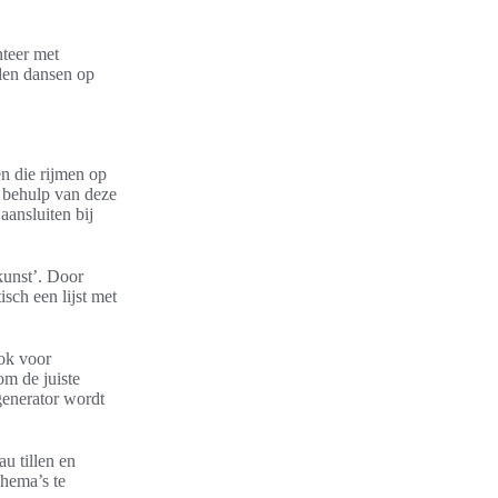
nteer met
rden dansen op
n die rijmen op
t behulp van deze
aansluiten bij
kunst’. Door
sch een lijst met
ook voor
om de juiste
generator wordt
u tillen en
chema’s te