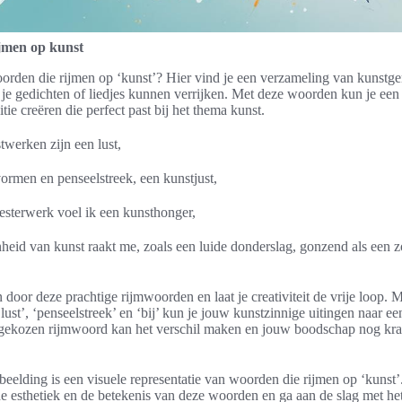
jmen op kunst
rden die rijmen op ‘kunst’? Hier vind je een verzameling van kunstge
je gedichten of liedjes kunnen verrijken. Met deze woorden kun je ee
itie creëren die perfect past bij het thema kunst.
werken zijn een lust,
ormen en penseelstreek, een kunstjust,
esterwerk voel ik een kunsthonger,
heid van kunst raakt me, zoals een luide donderslag, gonzend als een
n door deze prachtige rijmwoorden en laat je creativiteit de vrije loop.
‘lust’, ‘penseelstreek’ en ‘bij’ kun je jouw kunstzinnige uitingen naar e
d gekozen rijmwoord kan het verschil maken en jouw boodschap nog kra
eelding is een visuele representatie van woorden die rijmen op ‘kunst’.
de esthetiek en de betekenis van deze woorden en ga aan de slag met he