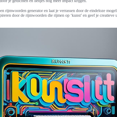
oor je gedichten en liedjes nog meer impact krijgen.
een rijmwoorden generator en laat je verrassen door de eindeloze mogel
spireren door de rijmwoorden die rijmen op ‘kunst’ en geef je creatieve 