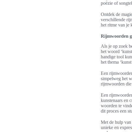
poëzie of songte
Ontdek de magie 
verschillende rij
het ritme van je 
Rijmwoorden g
Als je op zoek b
het woord ‘kunst
handige tool kun
het thema ‘kunst
Een rijmwoorden 
simpelweg het wo
rijmwoorden die j
Een rijmwoorden 
kunstenaars en cr
woorden te vinde
dit proces een st
Met de hulp van 
unieke en expres