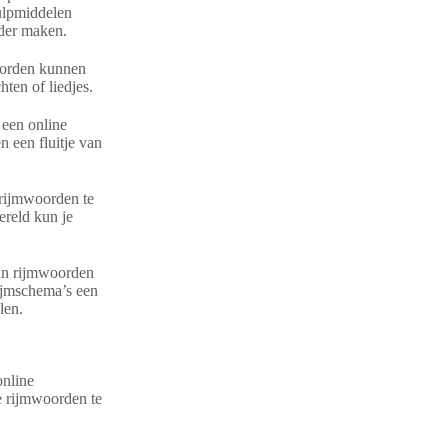
ulpmiddelen
der maken.
woorden kunnen
hten of liedjes.
 een online
 een fluitje van
 rijmwoorden te
ereld kun je
.
van rijmwoorden
rijmschema’s een
len.
online
e rijmwoorden te