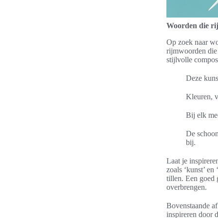
Woorden die ri
Op zoek naar woo
rijmwoorden die 
stijlvolle compos
Deze kunst
Kleuren, v
Bij elk me
De schoon
bij.
Laat je inspirere
zoals ‘kunst’ en 
tillen. Een goe
overbrengen.
Bovenstaande afb
inspireren door 