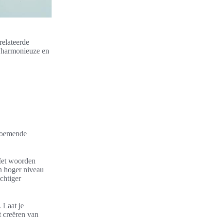
relateerde
n harmonieuze en
 zoemende
 Met woorden
en hoger niveau
chtiger
 Laat je
t creëren van