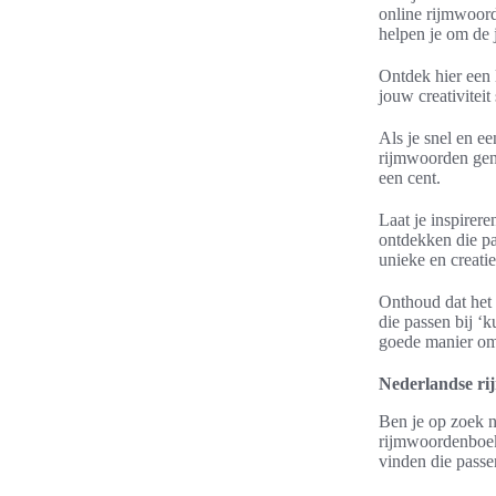
online rijmwoor
helpen je om de
Ontdek hier een 
jouw creativiteit
Als je snel en e
rijmwoorden gene
een cent.
Laat je inspirer
ontdekken die pa
unieke en creati
Onthoud dat het 
die passen bij ‘
goede manier om 
Nederlandse r
Ben je op zoek n
rijmwoordenboek
vinden die passe