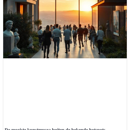
De mooiste kunstmusea buiten de bekende hotspots