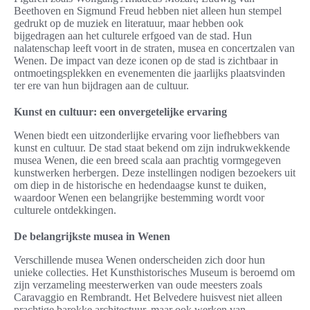
Beethoven en Sigmund Freud hebben niet alleen hun stempel
gedrukt op de muziek en literatuur, maar hebben ook
bijgedragen aan het culturele erfgoed van de stad. Hun
nalatenschap leeft voort in de straten, musea en concertzalen van
Wenen. De impact van deze iconen op de stad is zichtbaar in
ontmoetingsplekken en evenementen die jaarlijks plaatsvinden
ter ere van hun bijdragen aan de cultuur.
Kunst en cultuur: een onvergetelijke ervaring
Wenen biedt een uitzonderlijke ervaring voor liefhebbers van
kunst en cultuur. De stad staat bekend om zijn indrukwekkende
musea Wenen, die een breed scala aan prachtig vormgegeven
kunstwerken herbergen. Deze instellingen nodigen bezoekers uit
om diep in de historische en hedendaagse kunst te duiken,
waardoor Wenen een belangrijke bestemming wordt voor
culturele ontdekkingen.
De belangrijkste musea in Wenen
Verschillende musea Wenen onderscheiden zich door hun
unieke collecties. Het Kunsthistorisches Museum is beroemd om
zijn verzameling meesterwerken van oude meesters zoals
Caravaggio en Rembrandt. Het Belvedere huisvest niet alleen
prachtige barokke architectuur, maar ook werken van