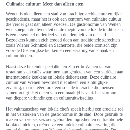
Culinaire cultuur: Meer dan alleen eten
Wenen is niet alleen een stad van prachtige architectuur en rijke
geschiedenis, maar het is ook een centrum van culinaire cultuur
die verder gaat dan alleen voedsel. De gastronomie van Wenen
weerspiegelt de diversiteit en de diepte van de lokale tradities en
is een essentieel onderdeel van de identiteit van de stad.
Bezoekers kunnen zich tegoed doen aan traditionele gerechten
zoals Wiener Schnitzel en Sachertorte, die beide iconisch zijn
voor de Oostenrijkse keuken en een ervaring van smaak en
cultuur bieden.
Naast deze bekende specialiteiten zijn er in Wenen tal van
restaurants en cafés waar men kan genieten van een variëteit aan
internationale keukens en lokale delicatessen. Deze culinaire
cultuur van Wenen bevordert niet alleen een zintuiglijke
ervaring, maar creëert ook een sociale interactie die mensen
samenbrengt. Het delen van een maaltijd is vaak het startpunt
van diepere verbindingen en cultuuruitwisseling.
Het vakmanschap van lokale chefs speelt hierbij een cruciale rol
in het versterken van de gastronomie in de stad. Door gebruik te
maken van verse, seizoensgebonden ingrediënten en traditionele
kooktechnieken, creëren ze een unieke culinaire ervaring die
zowel de inwoners van Wenen als bezoekers aanspreekt. De