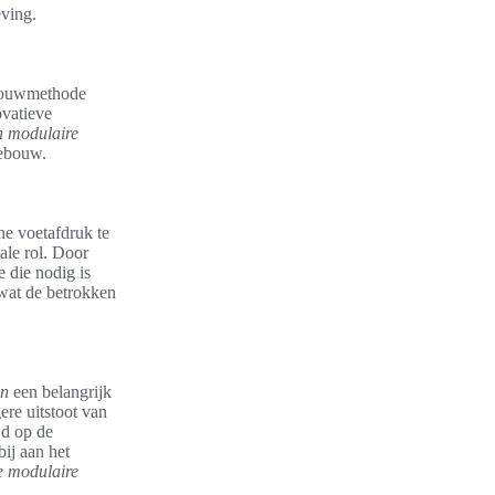
ving.
 bouwmethode
ovatieve
n modulaire
gebouw.
he voetafdruk te
ale rol. Door
 die nodig is
wat de betrokken
en
een belangrijk
ere uitstoot van
jd op de
ij aan het
 modulaire