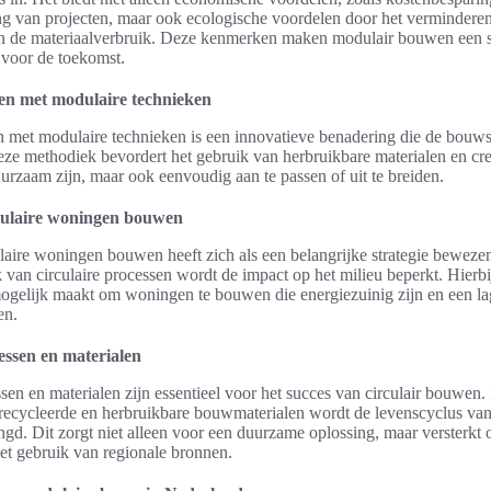
ing van projecten, maar ook ecologische voordelen door het verminderen
an de materiaalverbruik. Deze kenmerken maken modulair bouwen een 
voor de toekomst.
en met modulaire technieken
 met modulaire technieken is een innovatieve benadering die de bouws
eze methodiek bevordert het gebruik van herbruikbare materialen en cr
uurzaam zijn, maar ook eenvoudig aan te passen of uit te breiden.
laire woningen bouwen
ire woningen bouwen heeft zich als een belangrijke strategie bewezen
 van circulaire processen wordt de impact op het milieu beperkt. Hierbi
mogelijk maakt om woningen te bouwen die energiezuinig zijn en een la
en.
essen en materialen
ssen en materialen zijn essentieel voor het succes van circulair bouwen
erecycleerde en herbruikbare bouwmaterialen wordt de levenscyclus va
engd. Dit zorgt niet alleen voor een duurzame oplossing, maar versterkt 
t gebruik van regionale bronnen.