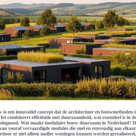
 is een innovatief concept dat de architectuur en bouwmethoden 
Het combineert efficiëntie met duurzaamheid, wat essentieel is in d
ningnood. Wat maakt modulaire bouw duurzaam in Nederland? Di
van vooraf vervaardigde modules die snel en eenvoudig aan elkaa
rdoor er niet alleen sneller woningen kunnen worden gerealiseerd