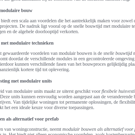
 modulaire bouw
biedt een scala aan voordelen die het aantrekkelijk maken voor zowe
projecten. De nadruk ligt vooral op de snelle bouwtijd met modulaire t
ogen en de algehele doorlooptijd verkorten.
d met modulaire technieken
t gewaardeerde voordelen van modulair bouwen is de
snelle bouwtijd 
 komt doordat de verschillende modules in een gecontroleerde omgevin
erdoor kunnen verschillende fasen van het bouwproces gelijktijdig pla
aanzienlijk kortere tijd tot oplevering.
esting met modulaire units
d van modulaire units maakt ze uiterst geschikt voor
flexibele huisvest
 Deze units kunnen eenvoudig worden aangepast aan de veranderende 
ijven. Van tijdelijke woningen tot permanente oplossingen, de flexibilit
kt het een ideale keuze voor diverse toepassingen.
 als alternatief voor prefab
en van woningconstructie, neemt
modulair bouwen als alternatief voor 
s in. Het biedt niet alleen economische voordelen, zoals kostenbespari