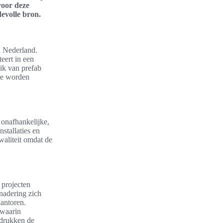
voor deze
evolle bron.
n Nederland.
eert in een
ik van prefab
ie worden
 onafhankelijke,
stallaties en
waliteit omdat de
 projecten
enadering zich
antoren.
 waarin
adrukken de