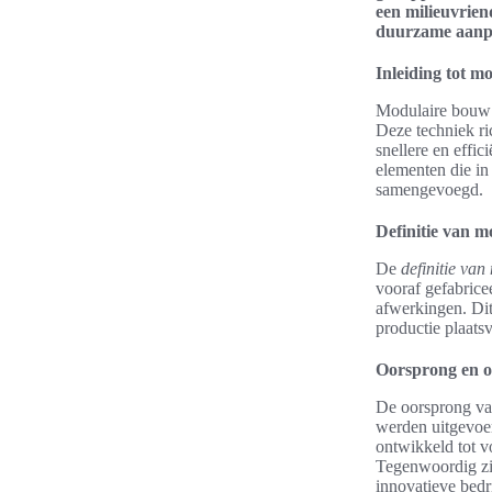
een milieuvrien
duurzame aanpa
Inleiding tot 
Modulaire bouw 
Deze techniek ri
snellere en effi
elementen die i
samengevoegd.
Definitie van 
De
definitie va
vooraf gefabrice
afwerkingen. Dit
productie plaats
Oorsprong en o
De oorsprong van
werden uitgevoer
ontwikkeld tot v
Tegenwoordig zij
innovatieve bedr