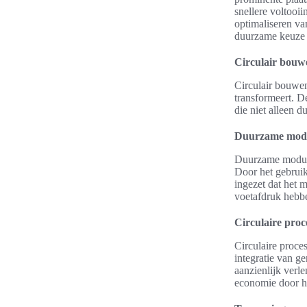
snellere voltooi
optimaliseren v
duurzame keuze 
Circulair bouw
Circulair bouwen
transformeert. D
die niet alleen d
Duurzame modu
Duurzame modula
Door het gebruik
ingezet dat het 
voetafdruk hebb
Circulaire proc
Circulaire proce
integratie van g
aanzienlijk verl
economie door he