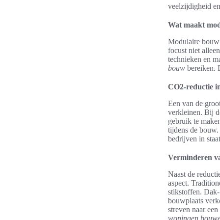
veelzijdigheid 
Wat maakt mod
Modulaire bouw 
focust niet alle
technieken en ma
bouw
bereiken. D
CO2-reductie i
Een van de groot
verkleinen. Bij 
gebruik te maken
tijdens de bouw
bedrijven in staa
Verminderen va
Naast de reduct
aspect. Traditio
stikstoffen. Dak
bouwplaats verko
streven naar ee
woningen bouw