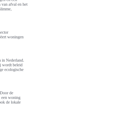
 van afval en het
slimme,
ector
eëert woningen
 in Nederland.
j wordt beleid
ge ecologische
. Door de
n een woning
ook de lokale