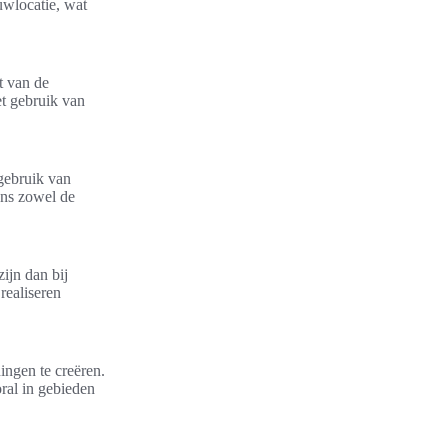
wlocatie, wat
t van de
t gebruik van
gebruik van
ens zowel de
ijn dan bij
realiseren
ngen te creëren.
ral in gebieden