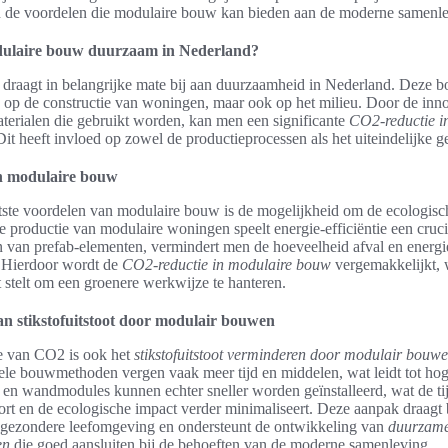
en de voordelen die modulaire bouw kan bieden aan de moderne samenle
ulaire bouw duurzaam in Nederland?
draagt in belangrijke mate bij aan duurzaamheid in Nederland. Deze
en op de constructie van woningen, maar ook op het milieu. Door de inn
terialen die gebruikt worden, kan men een significante
CO2-reductie i
it heeft invloed op zowel de productieprocessen als het uiteindelijke 
n modulaire bouw
ste voordelen van modulaire bouw is de mogelijkheid om de ecologisc
de productie van modulaire woningen speelt energie-efficiëntie een cruci
 van prefab-elementen, vermindert men de hoeveelheid afval en energie
. Hierdoor wordt de
CO2-reductie in modulaire bouw
vergemakkelijkt, 
t stelt om een groenere werkwijze te hanteren.
n stikstofuitstoot door modulair bouwen
ie van CO2 is ook het
stikstofuitstoot verminderen door modulair bouw
nele bouwmethoden vergen vaak meer tijd en middelen, wat leidt tot hog
- en wandmodules kunnen echter sneller worden geïnstalleerd, wat de ti
rt en de ecologische impact verder minimaliseert. Deze aanpak draagt b
n gezondere leefomgeving en ondersteunt de ontwikkeling van
duurzame
en
die goed aansluiten bij de behoeften van de moderne samenleving.