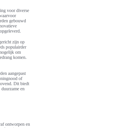
ing voor diverse
 waarvoor
worden gebouwd
nnovatieve
opgeleverd.
ericht zijn op
eds populairder
 mogelijk om
 gedrang komen.
rden aangepast
oningnood of
ovend. Dit biedt
, duurzame en
raf ontworpen en