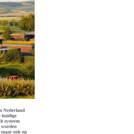
in Nederland
e huidige
t systeem
r worden
, maar ook op