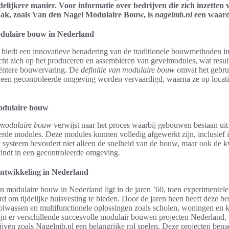
delijkere manier. Voor informatie over bedrijven die zich inzetten 
k, zoals Van den Nagel Modulaire Bouw, is
nagelmb.nl
een waard
modulaire bouw in Nederland
biedt een innovatieve benadering van de traditionele bouwmethoden i
cht zich op het produceren en assembleren van gevelmodules, wat result
ciëntere bouwervaring. De
definitie van modulaire bouw
omvat het gebru
n een gecontroleerde omgeving worden vervaardigd, waarna ze op locat
modulaire bouw
n modulaire bouw
verwijst naar het proces waarbij gebouwen bestaan uit
erde modules. Deze modules kunnen volledig afgewerkt zijn, inclusief in
 systeem bevordert niet alleen de snelheid van de bouw, maar ook de k
vindt in een gecontroleerde omgeving.
ntwikkeling in Nederland
 modulaire bouw in Nederland ligt in de jaren ’60, toen experimentele
d om tijdelijke huisvesting te bieden. Door de jaren heen heeft deze b
olwassen en multifunctionele oplossingen zoals scholen, woningen en k
n er verschillende succesvolle modulair bouwen projecten Nederland,
ijven zoals Nagelmb.nl een belangrijke rol spelen. Deze projecten ben