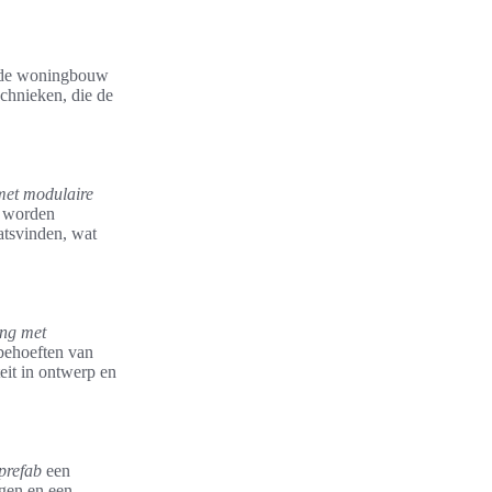
l de woningbouw
echnieken, die de
met modulaire
g worden
atsvinden, wat
ing met
behoeften van
eit in ontwerp en
prefab
een
ngen en een