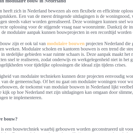
an modulaire bouw in Nederland
heeft zich in Nederland bewezen als een flexibele en efficiënte oploss
agstukken. Een van de meest dringende uitdagingen is de woningnood,
gen steeds vaker worden gerealiseerd. Deze woningen kunnen snel 
recte oplossing voor de stijgende vraag naar woonruimte. Dankzij de i
n de modulaire aanpak kunnen bouwprojecten in een recordtijd worden 
bouw zijn er ook tal van
modulaire bouwen
projecten Nederland die g
en werken. Modulaire scholen en kantoren bouwen is een trend die ste
in stedelijke gebieden waar ruimte schaars is. Deze aanpak maakt het
ten snel te realiseren, zodat onderwijs en werkgelegenheid niet in het
elijkheden voor tijdelijke oplossingen die ideaal zijn tijdens crises.
digheid van modulaire technieken kunnen deze projecten eenvoudig wo
n van de gemeenschap. Of het nu gaat om modulaire woningen voor w
lgebouwen, de toekomst van modulair bouwen in Nederland lijkt veelbel
 kijk op hoe Nederland met zijn uitdagingen kan omgaan door slimme
ingen te implementeren.
re bouw?
is een bouwtechniek waarbij gebouwen worden geconstrueerd uit voo