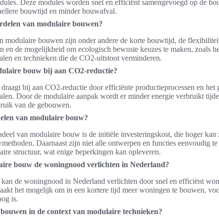
dules. Deze modules worden snel en efficiënt samengevoegd op de bou
nellere bouwtijd en minder bouwafval.
ordelen van modulaire bouwen?
 modulaire bouwen zijn onder andere de korte bouwtijd, de flexibilitei
n en de mogelijkheid om ecologisch bewuste keuzes te maken, zoals he
len en technieken die de CO2-uitstoot verminderen.
ulaire bouw bij aan CO2-reductie?
raagt bij aan CO2-reductie door efficiënte productieprocessen en het 
len. Door de modulaire aanpak wordt er minder energie verbruikt tijd
bruik van de gebouwen.
delen van modulaire bouw?
deel van modulaire bouw is de initiële investeringskost, die hoger kan z
wmethoden. Daarnaast zijn niet alle ontwerpen en functies eenvoudig te 
ire structuur, wat enige beperkingen kan opleveren.
ire bouw de woningnood verlichten in Nederland?
an de woningnood in Nederland verlichten door snel en efficiënt woni
akt het mogelijk om in een kortere tijd meer woningen te bouwen, voo
og is.
r bouwen in de context van modulaire technieken?