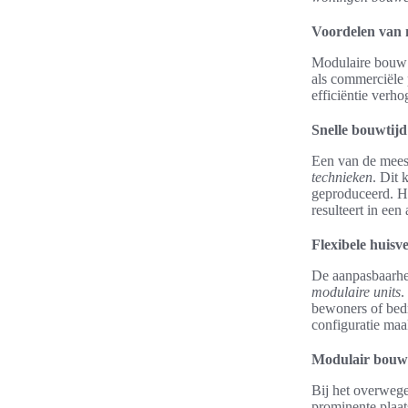
Voordelen van
Modulaire bouw 
als commerciële 
efficiëntie verh
Snelle bouwtij
Een van de mees
technieken
. Dit
geproduceerd. Hi
resulteert in een 
Flexibele huisv
De aanpasbaarhei
modulaire units
.
bewoners of bedr
configuratie maa
Modulair bouwen
Bij het overweg
prominente plaat