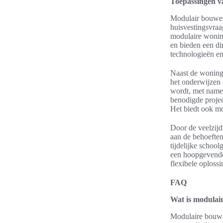
Toepassingen v
Modulair bouwen 
huisvestingsvra
modulaire wonin
en bieden een di
technologieën e
Naast de woning
het onderwijzen 
wordt, met name 
benodigde projec
Het biedt ook mog
Door de veelzij
aan de behoefte
tijdelijke schoo
een hoopgevende
flexibele oploss
FAQ
Wat is modulai
Modulaire bouw 