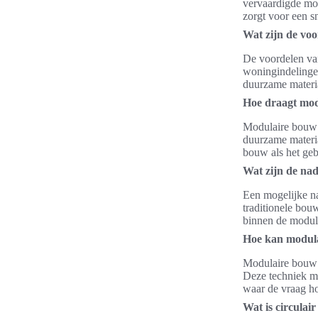
vervaardigde mo
zorgt voor een s
Wat zijn de vo
De voordelen van
woningindelinge
duurzame materia
Hoe draagt mod
Modulaire bouw d
duurzame materia
bouw als het ge
Wat zijn de na
Een mogelijke na
traditionele bou
binnen de modula
Hoe kan modula
Modulaire bouw k
Deze techniek ma
waar de vraag ho
Wat is circulai