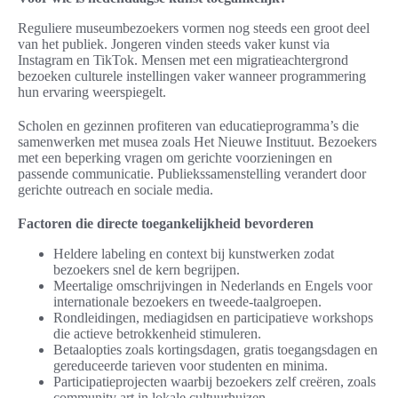
Reguliere museumbezoekers vormen nog steeds een groot deel
van het publiek. Jongeren vinden steeds vaker kunst via
Instagram en TikTok. Mensen met een migratieachtergrond
bezoeken culturele instellingen vaker wanneer programmering
hun ervaring weerspiegelt.
Scholen en gezinnen profiteren van educatieprogramma’s die
samenwerken met musea zoals Het Nieuwe Instituut. Bezoekers
met een beperking vragen om gerichte voorzieningen en
passende communicatie. Publiekssamenstelling verandert door
gerichte outreach en sociale media.
Factoren die directe toegankelijkheid bevorderen
Heldere labeling en context bij kunstwerken zodat
bezoekers snel de kern begrijpen.
Meertalige omschrijvingen in Nederlands en Engels voor
internationale bezoekers en tweede-taalgroepen.
Rondleidingen, mediagidsen en participatieve workshops
die actieve betrokkenheid stimuleren.
Betaalopties zoals kortingsdagen, gratis toegangsdagen en
gereduceerde tarieven voor studenten en minima.
Participatieprojecten waarbij bezoekers zelf creëren, zoals
community art in lokale cultuurhuizen.