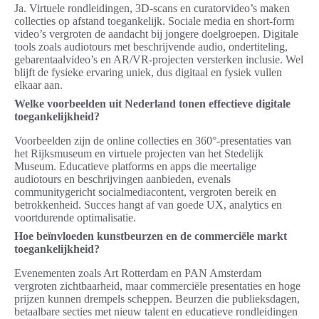
Ja. Virtuele rondleidingen, 3D-scans en curatorvideo’s maken
collecties op afstand toegankelijk. Sociale media en short-form
video’s vergroten de aandacht bij jongere doelgroepen. Digitale
tools zoals audiotours met beschrijvende audio, ondertiteling,
gebarentaalvideo’s en AR/VR-projecten versterken inclusie. Wel
blijft de fysieke ervaring uniek, dus digitaal en fysiek vullen
elkaar aan.
Welke voorbeelden uit Nederland tonen effectieve digitale
toegankelijkheid?
Voorbeelden zijn de online collecties en 360°-presentaties van
het Rijksmuseum en virtuele projecten van het Stedelijk
Museum. Educatieve platforms en apps die meertalige
audiotours en beschrijvingen aanbieden, evenals
communitygericht socialmediacontent, vergroten bereik en
betrokkenheid. Succes hangt af van goede UX, analytics en
voortdurende optimalisatie.
Hoe beïnvloeden kunstbeurzen en de commerciële markt
toegankelijkheid?
Evenementen zoals Art Rotterdam en PAN Amsterdam
vergroten zichtbaarheid, maar commerciële presentaties en hoge
prijzen kunnen drempels scheppen. Beurzen die publieksdagen,
betaalbare secties met nieuw talent en educatieve rondleidingen