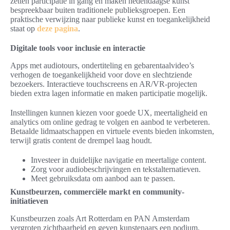
zetten participatie in gang en maken hedendaagse kunst
bespreekbaar buiten traditionele publieksgroepen. Een
praktische verwijzing naar publieke kunst en toegankelijkheid
staat op
deze pagina
.
Digitale tools voor inclusie en interactie
Apps met audiotours, ondertiteling en gebarentaalvideo’s
verhogen de toegankelijkheid voor dove en slechtziende
bezoekers. Interactieve touchscreens en AR/VR-projecten
bieden extra lagen informatie en maken participatie mogelijk.
Instellingen kunnen kiezen voor goede UX, meertaligheid en
analytics om online gedrag te volgen en aanbod te verbeteren.
Betaalde lidmaatschappen en virtuele events bieden inkomsten,
terwijl gratis content de drempel laag houdt.
Investeer in duidelijke navigatie en meertalige content.
Zorg voor audiobeschrijvingen en tekstalternatieven.
Meet gebruiksdata om aanbod aan te passen.
Kunstbeurzen, commerciële markt en community-
initiatieven
Kunstbeurzen zoals Art Rotterdam en PAN Amsterdam
vergroten zichtbaarheid en geven kunstenaars een podium.