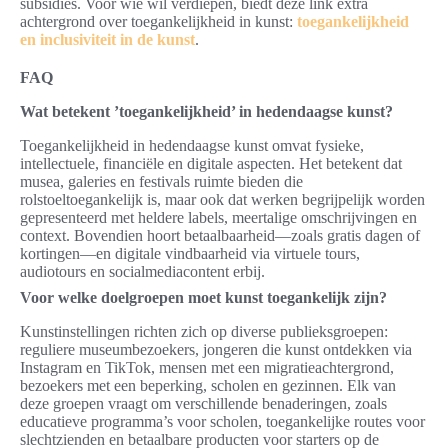
subsidies. Voor wie wil verdiepen, biedt deze link extra
achtergrond over toegankelijkheid in kunst:
toegankelijkheid
en inclusiviteit in de kunst
.
FAQ
Wat betekent ’toegankelijkheid’ in hedendaagse kunst?
Toegankelijkheid in hedendaagse kunst omvat fysieke,
intellectuele, financiële en digitale aspecten. Het betekent dat
musea, galeries en festivals ruimte bieden die
rolstoeltoegankelijk is, maar ook dat werken begrijpelijk worden
gepresenteerd met heldere labels, meertalige omschrijvingen en
context. Bovendien hoort betaalbaarheid—zoals gratis dagen of
kortingen—en digitale vindbaarheid via virtuele tours,
audiotours en socialmediacontent erbij.
Voor welke doelgroepen moet kunst toegankelijk zijn?
Kunstinstellingen richten zich op diverse publieksgroepen:
reguliere museumbezoekers, jongeren die kunst ontdekken via
Instagram en TikTok, mensen met een migratieachtergrond,
bezoekers met een beperking, scholen en gezinnen. Elk van
deze groepen vraagt om verschillende benaderingen, zoals
educatieve programma’s voor scholen, toegankelijke routes voor
slechtzienden en betaalbare producten voor starters op de