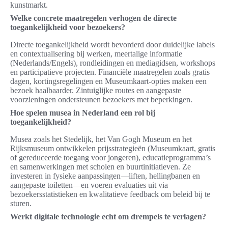
kunstmarkt.
Welke concrete maatregelen verhogen de directe
toegankelijkheid voor bezoekers?
Directe toegankelijkheid wordt bevorderd door duidelijke labels
en contextualisering bij werken, meertalige informatie
(Nederlands/Engels), rondleidingen en mediagidsen, workshops
en participatieve projecten. Financiële maatregelen zoals gratis
dagen, kortingsregelingen en Museumkaart-opties maken een
bezoek haalbaarder. Zintuiglijke routes en aangepaste
voorzieningen ondersteunen bezoekers met beperkingen.
Hoe spelen musea in Nederland een rol bij
toegankelijkheid?
Musea zoals het Stedelijk, het Van Gogh Museum en het
Rijksmuseum ontwikkelen prijsstrategieën (Museumkaart, gratis
of gereduceerde toegang voor jongeren), educatieprogramma’s
en samenwerkingen met scholen en buurtinitiatieven. Ze
investeren in fysieke aanpassingen—liften, hellingbanen en
aangepaste toiletten—en voeren evaluaties uit via
bezoekersstatistieken en kwalitatieve feedback om beleid bij te
sturen.
Werkt digitale technologie echt om drempels te verlagen?