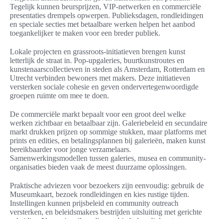
Tegelijk kunnen beursprijzen, VIP-netwerken en commerciële
presentaties drempels opwerpen. Publieksdagen, rondleidingen
en speciale secties met betaalbare werken helpen het aanbod
toegankelijker te maken voor een breder publiek.
Lokale projecten en grassroots-initiatieven brengen kunst
letterlijk de straat in. Pop-upgaleries, buurtkunstroutes en
kunstenaarscollectieven in steden als Amsterdam, Rotterdam en
Utrecht verbinden bewoners met makers. Deze initiatieven
versterken sociale cohesie en geven ondervertegenwoordigde
groepen ruimte om mee te doen.
De commerciële markt bepaalt voor een groot deel welke
werken zichtbaar en betaalbaar zijn. Galeriebeleid en secundaire
markt drukken prijzen op sommige stukken, maar platforms met
prints en edities, en betalingsplannen bij galerieën, maken kunst
bereikbaarder voor jonge verzamelaars.
Samenwerkingsmodellen tussen galeries, musea en community-
organisaties bieden vaak de meest duurzame oplossingen.
Praktische adviezen voor bezoekers zijn eenvoudig: gebruik de
Museumkaart, bezoek rondleidingen en kies rustige tijden.
Instellingen kunnen prijsbeleid en community outreach
versterken, en beleidsmakers bestrijden uitsluiting met gerichte