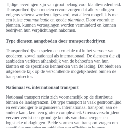
Tijdige leveringen zijn van groot belang voor klanttevredenheid.
Transportbedrijven moeten ervoor zorgen dat alle zendingen
volgens schema worden uitgevoerd, wat alleen mogelijk is met
een juiste
communicatie
en goede
planning
. Door vooruit te
plannen, kunnen vertragingen worden verminderd en kunnen
bedrijven hun verplichtingen nakomen.
Type diensten aangeboden door transportbedrijven
Transportbedrijven spelen een cruciale rol in het vervoer van
goederen, zowel nationaal als internationaal. De diensten die zij
aanbieden variëren afhankelijk van de behoeften van hun
klanten en de specifieke kenmerken van de lading. Dit biedt een
uitgebreide kijk op de verschillende mogelijkheden binnen de
transportsector.
Nationaal vs. internationaal transport
Nationaal transport richt zich voornamelijk op de distributie
binnen de landsgrenzen. Dit type transport is vaak gestroomlijnd
en eenvoudiger te organiseren. Internationaal transport, aan de
andere kant, kent een grotere complexiteit. Grensoverschrijdend
vervoer vereist een grondige kennis van douaneregels en
logistieke uitdagingen. Beide vormen van transport vragen om
specifieke expertise en middelen om efficiënt te kunnen