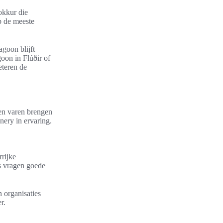
okkur die
p de meeste
goon blijft
oon in Flúðir of
eteren de
en varen brengen
enery in ervaring.
rijke
s vragen goede
 organisaties
r.