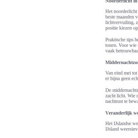
Noorderlicht in
Het noorderlicht 
beste maanden vo
lichtvervuiling, 
positie kiezen o
Praktische tips 
tonen. Voor wie 
vaak betrouwbaa
Middernachtzo
Van eind mei tot
er bijna geen ech
De middernachtzo
zacht licht. Wie
nachtrust te bew
Veranderlijk w
Het IJslandse we
IJsland weersinv