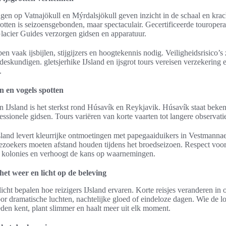
gen op Vatnajökull en Mýrdalsjökull geven inzicht in de schaal en krach
rotten is seizoensgebonden, maar spectaculair. Gecertificeerde touropera
acier Guides verzorgen gidsen en apparatuur.
 vaak ijsbijlen, stijgijzers en hoogtekennis nodig. Veiligheidsrisico’s 
deskundigen. gletsjerhike IJsland en ijsgrot tours vereisen verzekering 
.
n en vogels spotten
n IJsland is het sterkst rond Húsavík en Reykjavik. Húsavík staat bek
essionele gidsen. Tours variëren van korte vaarten tot langere observati
sland levert kleurrijke ontmoetingen met papegaaiduikers in Vestmannae
Bezoekers moeten afstand houden tijdens het broedseizoen. Respect voor
t kolonies en verhoogt de kans op waarnemingen.
het weer en licht op de beleving
icht bepalen hoe reizigers IJsland ervaren. Korte reisjes veranderen in 
or dramatische luchten, nachtelijke gloed of eindeloze dagen. Wie de l
den kent, plant slimmer en haalt meer uit elk moment.