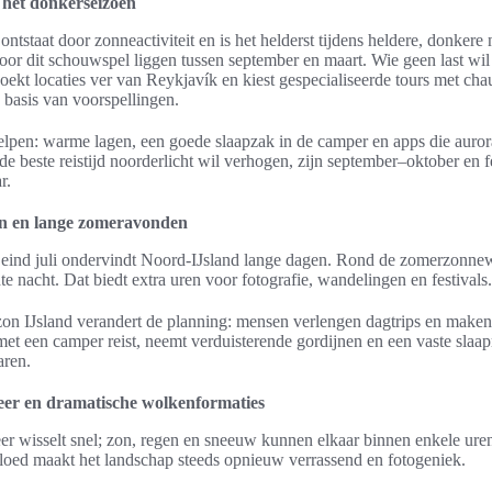
 het donkerseizoen
ontstaat door zonneactiviteit en is het helderst tijdens heldere, donkere
or dit schouwspel liggen tussen september en maart. Wie geen last wi
zoekt locaties ver van Reykjavík en kiest gespecialiseerde tours met cha
p basis van voorspellingen.
helpen: warme lagen, een goede slaapzak in de camper en apps die auro
de beste reistijd noorderlicht wil verhogen, zijn september–oktober en 
r.
n en lange zomeravonden
 eind juli ondervindt Noord-IJsland lange dagen. Rond de zomerzonnew
te nacht. Dat biedt extra uren voor fotografie, wandelingen en festivals.
n IJsland verandert de planning: mensen verlengen dagtrips en maken 
 met een camper reist, neemt verduisterende gordijnen en een vaste sla
aren.
eer en dramatische wolkenformaties
er wisselt snel; zon, regen en sneeuw kunnen elkaar binnen enkele ure
loed maakt het landschap steeds opnieuw verrassend en fotogeniek.