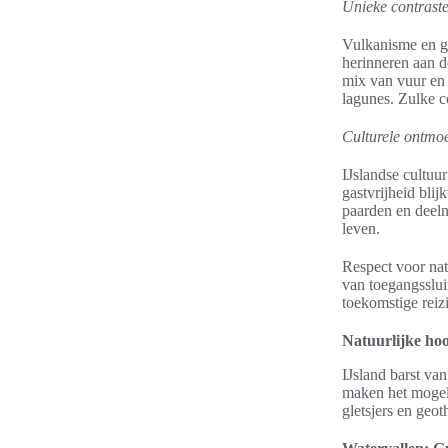
Unieke contraste
Vulkanisme en gle
herinneren aan d
mix van vuur en i
lagunes. Zulke c
Culturele ontmoe
IJslandse cultuu
gastvrijheid bli
paarden en deel
leven.
Respect voor nat
van toegangsslui
toekomstige reiz
Natuurlijke hoo
IJsland barst va
maken het mogel
gletsjers en geo