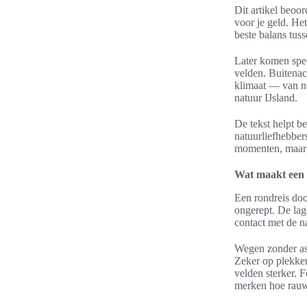
Dit artikel beoor
voor je geld. He
beste balans tus
Later komen spec
velden. Buitenact
klimaat — van n
natuur IJsland.
De tekst helpt b
natuurliefhebber
momenten, maar o
Wat maakt een 
Een rondreis door
ongerept. De lag
contact met de na
Wegen zonder asf
Zeker op plekken
velden sterker. 
merken hoe rauwe