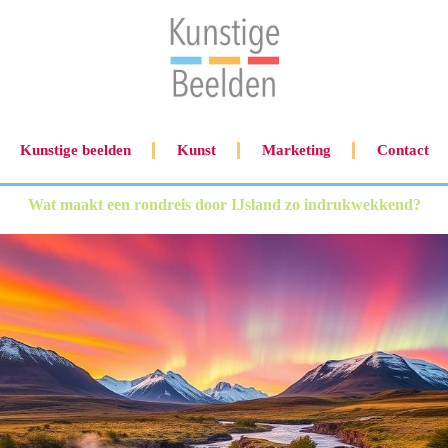
Kunstige beelden
Kunst
Marketing
Contact
Wat maakt een rondreis door IJsland zo indrukwekkend?