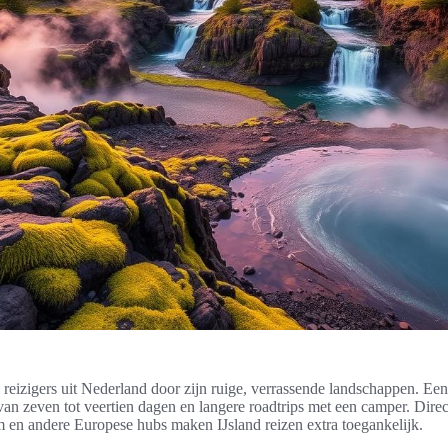
l reizigers uit Nederland door zijn ruige, verrassende landschappen. Een
s van zeven tot veertien dagen en langere roadtrips met een camper. Dire
en andere Europese hubs maken IJsland reizen extra toegankelijk.