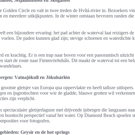
llfoss, Seljalandsfoss en Skógafoss
 de Golden Circle en valt in twee treden de Hvítá-rivier in. Bezoekers v
 en meerdere uitkijkpunten. In de winter ontstaan bevroren randen die 
eft een bijzondere ervaring: het pad achter de waterval laat reizigers d
n voelen. De paden kunnen glad zijn; stevige schoenen en waterdichte kl
ed en krachtig. Er is een trap naar boven voor een panoramisch uitzicht
 start de route naar Fimmvörðuháls. Dit maakt de waterval tot een bel
wandelaars.
sbergen: Vatnajökull en Jökulsárlón
 grootste gletsjer van Europa qua oppervlakte en heeft talloze uitlopers
gen en ijsgrottochten voor wie de gladde, blauwe grotten wil verkennen
ties zijn verplicht.
n spectaculaire gletsjerlagune met drijvende ijsbergen die langzaam naar
en boottocht perspectief vanaf het water. Op Diamond Beach spoelen st
mposities voor fotografen.
ebieden: Geysir en de hot springs