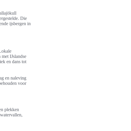
allajökull
ergestelde. Die
ende ijsbergen in
 Lokale
 met IJslandse
ek en dans tot
ag en naleving
s behouden voor
sen plekken
watervallen,