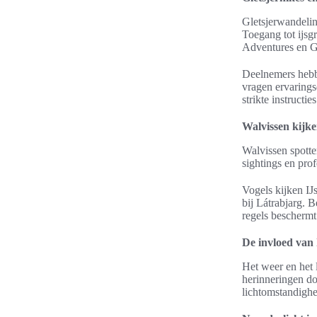
Gletsjerwandelin
Toegang tot ijsg
Adventures en Gl
Deelnemers hebben
vragen ervarings
strikte instructies
Walvissen kijke
Walvissen spotte
sightings en prof
Vogels kijken IJ
bij Látrabjarg. 
regels bescherm
De invloed van 
Het weer en het l
herinneringen do
lichtomstandighe