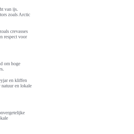
t van ijs.
tors zoals Arctic
zoals crevasses
en respect voor
end om hoge
es.
yjar en kliffen
 natuur en lokale
onvergetelijke
okale