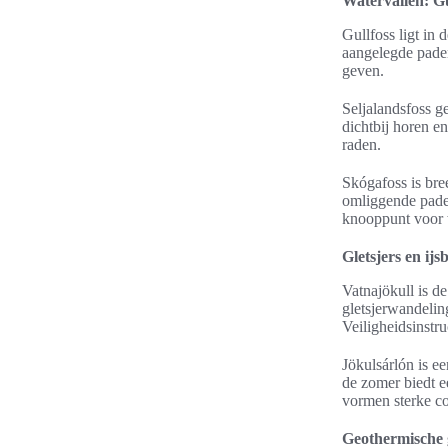
Watervallen: Gu
Gullfoss ligt in
aangelegde paden
geven.
Seljalandsfoss ge
dichtbij horen e
raden.
Skógafoss is bre
omliggende paden
knooppunt voor 
Gletsjers en ij
Vatnajökull is de
gletsjerwandelin
Veiligheidsinstruc
Jökulsárlón is ee
de zomer biedt e
vormen sterke co
Geothermische g