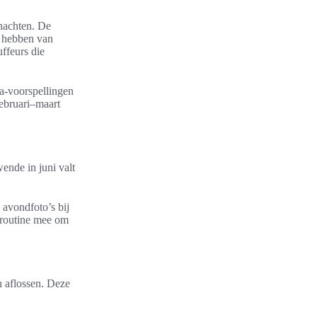
 nachten. De
l hebben van
uffeurs die
ra-voorspellingen
februari–maart
ende in juni valt
avondfoto’s bij
aproutine mee om
n aflossen. Deze