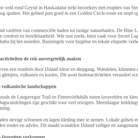
e veld rond Geysir in Haukadalur trekt bezoekers met erupties van Str
g spuiten. Het gebied past goed in een Golden Circle-route en stopt o
and variëren van commerciële baden tot rustige natuurbaden. De Blue La
 comfort en bereikbaarheid. Wie rust zoekt, kiest vaak voor Secret Lag
ths bij het noorden. Basisregels voor hygiëne en lokale etiquette verb
tiviteiten de reis onvergetelijk maken
even een rondreis door IJsland kleur en diepgang. Wandelen, klimmen 
ij gletsjers, vulkanen en kusten. Dit soort buitenactiviteiten verandert sc
 vulkanische landschappen
 zoals de Laugavegur Trail en Fimmvörðuháls tonen lavavelden en kleur
Dagwandelingen zijn geschikt voor veel reizigers. Meerdaagse trekking
nning.
den stevige schoenen en lagen kleding mee te nemen. Lokale gidsen en
eden routes en advies. Dit maakt wandelen IJsland veiliger en aangename
n ijsgrotten verkennen