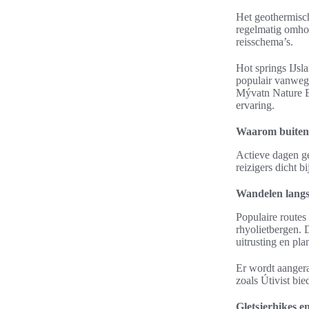
Het geothermisch
regelmatig omhoo
reisschema’s.
Hot springs IJsl
populair vanwege
Mývatn Nature Ba
ervaring.
Waarom buitenac
Actieve dagen g
reizigers dicht b
Wandelen langs
Populaire routes
rhyolietbergen. 
uitrusting en pla
Er wordt aangera
zoals Útivist bi
Gletsjerhikes e