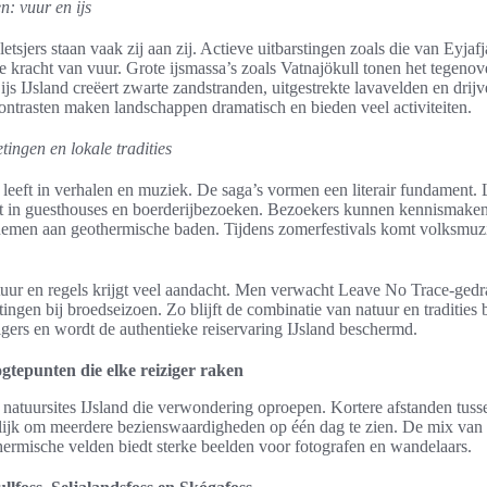
n: vuur en ijs
tsjers staan vaak zij aan zij. Actieve uitbarstingen zoals die van Eyjafj
e kracht van vuur. Grote ijsmassa’s zoals Vatnajökull tonen het tegenov
js IJsland creëert zwarte zandstranden, uitgestrekte lavavelden en drijv
ontrasten maken landschappen dramatisch en bieden veel activiteiten.
tingen en lokale tradities
r leeft in verhalen en muziek. De saga’s vormen een literair fundament.
jkt in guesthouses en boerderijbezoeken. Bezoekers kunnen kennismaken
nemen aan geothermische baden. Tijdens zomerfestivals komt volksmuzi
uur en regels krijgt veel aandacht. Men verwacht Leave No Trace-gedr
tingen bij broedseizoen. Zo blijft de combinatie van natuur en traditie
igers en wordt de authentieke reiservaring IJsland beschermd.
gtepunten die elke reiziger raken
n natuursites IJsland die verwondering oproepen. Kortere afstanden tus
ijk om meerdere bezienswaardigheden op één dag te zien. De mix van 
thermische velden biedt sterke beelden voor fotografen en wandelaars.