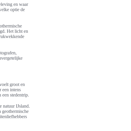
beleving en waar
welke optie de
eothermische
gd. Het licht en
ndrukwekkende
tografen,
nvergetelijke
voelt groot en
 een intens
n een stedentrip.
 natuur IJsland.
en geothermische
itenliefhebbers