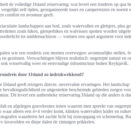
deelt de volledige IJsland reiservaring: wat levert een rondreis op qua 
t vergelijkt zelf rijden, georganiseerde tours en camperreizen en noemt 
sen comfort en avontuur geeft.
taculaire landschappen aan bod, zoals watervallen en gletsjers, plus g
iviteiten zoals hiken, gletsjerhikes en walvissen spotten worden uitgele
oorderlicht tot middernachtzon — vormen een apart argument voor i
epalen wie een rondreis zou moeten overwegen: avontuurlijke stellen, fo
s en gezinnen. Verwachtingen blijven realistisch: ongerepte natuur en o
ok wisselvallig weer en eenvoudige infrastructuur buiten Reykjavík.
rondreis door IJsland zo indrukwekkend?
 IJsland geeft reizigers directe, onvervalste ervaringen. Het landschap 
e bevolkingsdichtheid en uitgestrekte beschermde gebieden zorgen voor
tuur. Dit levert een authentieke reiservaring IJsland op die anders is da
alt en afgelegen gravelroutes tonen waarom men spreekt van ongerepte
 waar alleen een 4×4 verder komt, klinken watervallen luider en ruik
Fotografen waarderen het zachte licht bij zonsopgang en schemering. Bu
 lavavelden en diepe dalen de zintuigen prikkelen.