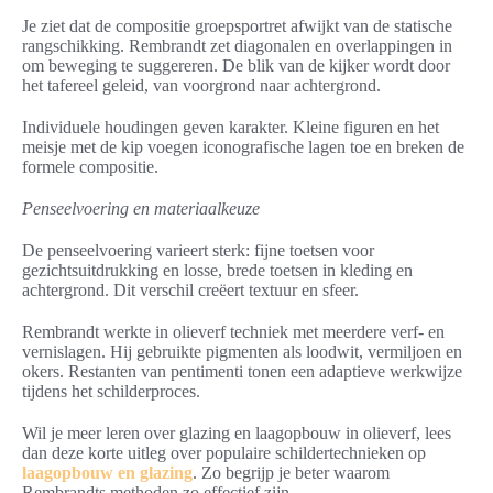
Je ziet dat de compositie groepsportret afwijkt van de statische
rangschikking. Rembrandt zet diagonalen en overlappingen in
om beweging te suggereren. De blik van de kijker wordt door
het tafereel geleid, van voorgrond naar achtergrond.
Individuele houdingen geven karakter. Kleine figuren en het
meisje met de kip voegen iconografische lagen toe en breken de
formele compositie.
Penseelvoering en materiaalkeuze
De penseelvoering varieert sterk: fijne toetsen voor
gezichtsuitdrukking en losse, brede toetsen in kleding en
achtergrond. Dit verschil creëert textuur en sfeer.
Rembrandt werkte in olieverf techniek met meerdere verf- en
vernislagen. Hij gebruikte pigmenten als loodwit, vermiljoen en
okers. Restanten van pentimenti tonen een adaptieve werkwijze
tijdens het schilderproces.
Wil je meer leren over glazing en laagopbouw in olieverf, lees
dan deze korte uitleg over populaire schildertechnieken op
laagopbouw en glazing
. Zo begrijp je beter waarom
Rembrandts methoden zo effectief zijn.