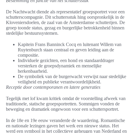
Bestemming en functie van het schuttersstuk
De Nachtwacht diende als representatief groepsportret voor een
schutterscompagnie. Dit schuttersstuk hing oorspronkelijk in de
Kloveniersdoelen, de zaal van de Amsterdamse schutterijen. De
groep toonde status, gezag en burgerlijke betrokkenheid binnen
stedelijke bestuurssystemen.
Kapitein Frans Banninck Cocq en luitenant Willem van
Ruytenburch staan centraal en geven leiding aan de
compositie.
Individuele gezichten, een hond en standaarddrager
versterken de groepsdynamiek en menselijke
herkenbaarheid.
De symboliek van de burgerwacht verwijst naar stedelijke
veiligheid en publieke verantwoordelijkheid.
Receptie door contemporanen en latere generaties
Tegelijk met lof kwam kritiek omdat de voorstelling afweek van
traditionele, statische groepsportretten. Sommigen vonden de
beweging en dramatiek ongewoon voor een schuttersportret.
In de 18e en 19e eeuw veranderde de waardering. Romantische
en nationale lezingen gaven het werk een nieuwe status. Het
werd een symbool in het collectieve geheugen van Nederland en