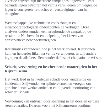
Over de eeuwen zijn meerdere campagnes uitgevoerd. Veel
behandelingen betroffen het vernis verwijderen om vergeelde
lagen te corrigeren, retouches en verstevigingen van het
draagdoek.
Wetenschappelijke technieken zoals röntgen en
infraroodreflectografie onderzochten de verflagen. Deze
analyses ondersteunden een terughoudende aanpak bij de
restauratie Nachtwacht en hielpen bij het kiezen van
conservatieve behandelstrategieën.
Restauraties veranderen hoe je het werk ervaart. Kleurtonen
kunnen helderder lijken na vernis verwijderen, terwijl andere
ingrepen details herstellen zonder de historische patina te wissen.
Schade, vervorming en beschermende maatregelen in het
Rijksmuseum
Het werk leed in het verleden schade door vandalisme en
incidenten. Snijwonden en splinterelementen vroegen om
gerichte herstelwerkzaamheden en blijvende monitoring van
schilderij schade.
Vervorming kan ontstaan door spanning in het doek en eerdere
steunreparaties. Daarom voert het Rijksmuseum continue